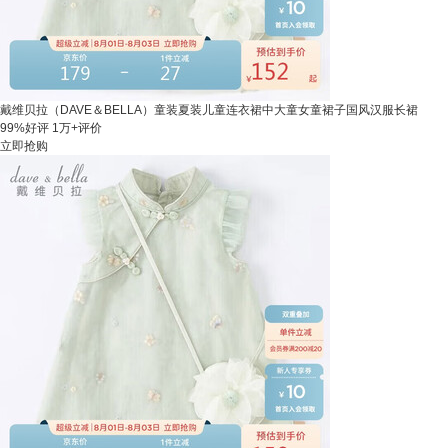
戴维贝拉（DAVE＆BELLA）童装夏装儿童连衣裙中大童女童裙子国风汉服长裙
99%好评
1万+评价
立即抢购