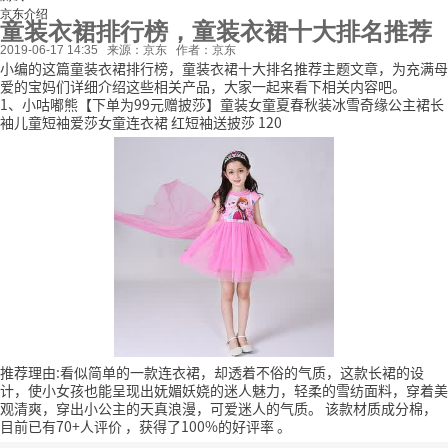
京东介绍
童装衣裙排行榜，童装衣裙十大排名推荐
2019-06-17 14:35
来源：京东
作者：京东
小编的这篇童装衣裙排行榜，童装衣裙十大排名推荐主题文章，为充满母
爱的宝妈们详细介绍这些相关产品，大家一起来看下相关内容吧。
1、小咕嘟熊【下单为99元赠披莎】童装女童夏春秋装冰雪奇缘公主裙长
袖儿童短袖爱莎女童连衣裙 红短袖送披莎 120
推荐理由:看似简单的一款连衣裙，却透着不俗的气质，这款长裙的设
计，使小女孩也能呈现出妩媚妖娆的迷人魅力，轻柔的雪纺面料，穿着美
观清爽，穿出小公主的天真浪漫，可爱迷人的气质。
该款材质成分棉，
目前已有70+人评价
，获得了100%的好评率
。