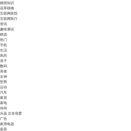
婚假知识
花草植物
互联网医院
互联网医疗
资讯
趣味测试
精选
热门
手机
生活
风尚
亲子
数码
美食
女神
型男
运动
汽车
家居
家电
休闲
乐器 京东母婴
广告
家用电器
厨具