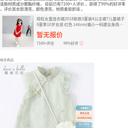
该款材质成分聚酯纤维，
目前已有7100+人评价
，获得了99%的好评率
，评价其衣型漂亮，颜色漂亮，材质柔软舒适
。
桔粒女童连衣裙2018新款3夏装4公主裙7儿童裙子
9夏季10岁女孩 红色 140cm(偏小一码建议身高
120-130cm)
暂无报价
7100+评论
99%好评
相关商品