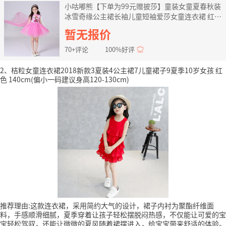
小咕嘟熊【下单为99元赠披莎】童装女童夏春秋装
冰雪奇缘公主裙长袖儿童短袖爱莎女童连衣裙 红短
袖送披莎 120
暂无报价
70+评论
100%好评
2、桔粒女童连衣裙2018新款3夏装4公主裙7儿童裙子9夏季10岁女孩 红
色 140cm(偏小一码建议身高120-130cm)
推荐理由:这款连衣裙，采用简约大气的设计，裙子内衬为聚酯纤维面
料，手感顺滑细腻，夏季穿着让孩子轻松摆脱闷热感，不仅能让可爱的宝
宝轻松驾驭，还能让微微的夏风随着裙摆进入，给宝宝带来舒适的体验。