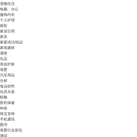
宠物生活
电脑、办公
服饰内衣
个人护理
家纺
家居日用
家具
家庭清洁/纸品
家装建材
酒类
礼品
美妆护肤
母婴
汽车用品
生鲜
食品饮料
玩具乐器
鞋靴
医药保健
钟表
珠宝首饰
手机通讯
图书
母婴行业资讯
测试