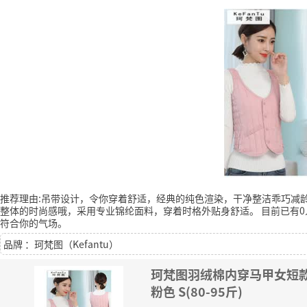
推荐理由:吊带设计，令你穿着舒适，经典的纯色渲染，干净整洁乖巧减
整体的时尚感哦，采用专业锦纶面料，穿着时格外贴身舒适。
目前已有0
符合你的气场。
品牌 ：珂梵图（Kefantu）
珂梵图羽绒棉内穿马甲女短
粉色 S(80-95斤)