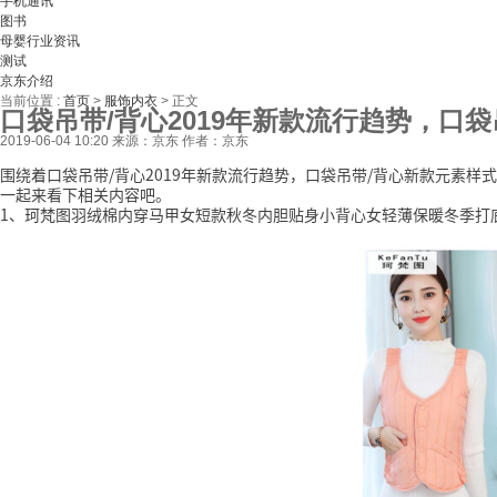
手机通讯
图书
母婴行业资讯
测试
京东介绍
当前位置 :
首页
>
服饰内衣
>
正文
口袋吊带/背心2019年新款流行趋势，口
2019-06-04 10:20
来源：京东
作者：京东
围绕着口袋吊带/背心2019年新款流行趋势，口袋吊带/背心新款元素
一起来看下相关内容吧。
1、珂梵图羽绒棉内穿马甲女短款秋冬内胆贴身小背心女轻薄保暖冬季打底坎肩 