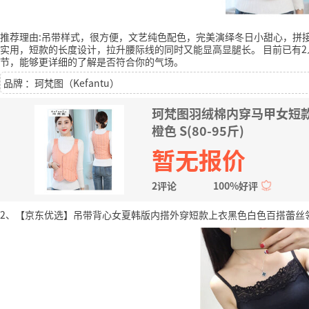
推荐理由:吊带样式，很方便，文艺纯色配色，完美演绎冬日小甜心，拼
实用，短款的长度设计，拉升腰际线的同时又能显高显腿长。
目前已有2
节，能够更详细的了解是否符合你的气场。
品牌 ：珂梵图（Kefantu）
珂梵图羽绒棉内穿马甲女短
橙色 S(80-95斤)
暂无报价
2评论
100%好评
2、【京东优选】吊带背心女夏韩版内搭外穿短款上衣黑色白色百搭蕾丝领打