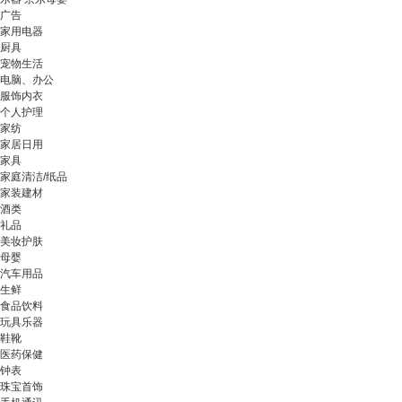
广告
家用电器
厨具
宠物生活
电脑、办公
服饰内衣
个人护理
家纺
家居日用
家具
家庭清洁/纸品
家装建材
酒类
礼品
美妆护肤
母婴
汽车用品
生鲜
食品饮料
玩具乐器
鞋靴
医药保健
钟表
珠宝首饰