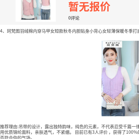
暂无报价
0评论
4、珂梵图羽绒棉内穿马甲女短款秋冬内胆贴身小背心女轻薄保暖冬季打底坎肩 
推荐理由:吊带的设计，露出独特韵味，纯色的元素，不代表忍受千篇一
用优质锦纶面料，亲肤透气，不紧绷。
目前已有3人评价
，获得了100
否符合你的气场。