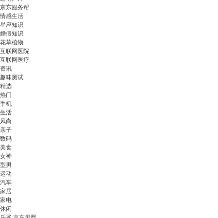
京东服务帮
情感生活
星座知识
婚假知识
花草植物
互联网医院
互联网医疗
资讯
趣味测试
精选
热门
手机
生活
风尚
亲子
数码
美食
女神
型男
运动
汽车
家居
家电
休闲
乐器 京东母婴