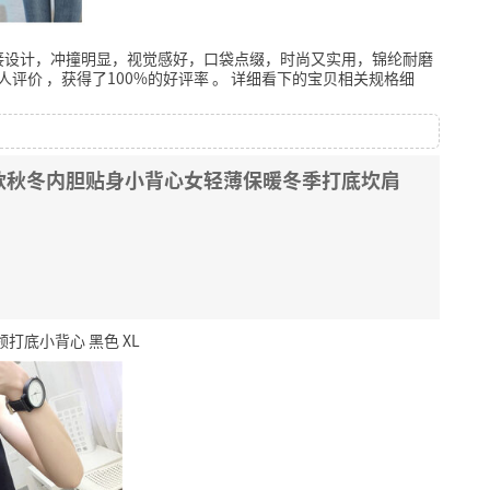
接设计，冲撞明显，视觉感好，口袋点缀，时尚又实用，锦纶耐磨
人评价
，获得了100%的好评率
。
详细看下的宝贝相关规格细
款秋冬内胆贴身小背心女轻薄保暖冬季打底坎肩
底小背心 黑色 XL