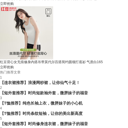
立即抢购
红豆背心女无痕修身内搭吊带莫代尔百搭简约圆领打底衫 气质白165
立即抢购
热门推荐文章
1
【连衣裙推荐】浪漫网纱裙，让你仙气十足！
2
【短外套推荐】时尚短款袖外套，微胖妹子的福音
3
【T恤推荐】纯色长袖上衣，微胖妹子的小心机
4
【T恤推荐】时尚条纹短袖，让你的美出新高度
5
【短外套推荐】时尚修身连衣裙，微胖妹子的福音