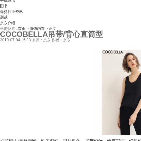
手机通讯
图书
母婴行业资讯
测试
京东介绍
当前位置 :
首页
>
服饰内衣
>
正文
COCOBELLA吊带/背心直筒型
2019-07-04 15:33
来源：京东
作者：京东
推荐理由:真丝面料，珠光温润，很衬肤色，吊带设计，清爽舒适，纯色