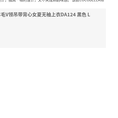
羊毛V领吊带背心女夏无袖上衣DA124 黑色 L