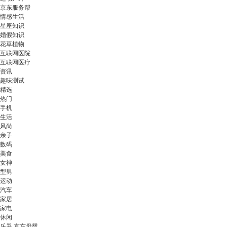
京东服务帮
情感生活
星座知识
婚假知识
花草植物
互联网医院
互联网医疗
资讯
趣味测试
精选
热门
手机
生活
风尚
亲子
数码
美食
女神
型男
运动
汽车
家居
家电
休闲
乐器 京东母婴