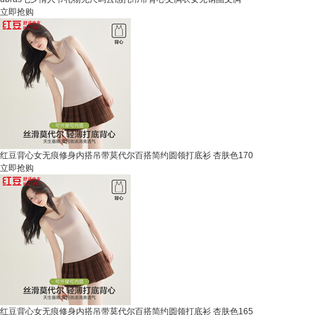
立即抢购
红豆背心女无痕修身内搭吊带莫代尔百搭简约圆领打底衫 杏肤色170
立即抢购
红豆背心女无痕修身内搭吊带莫代尔百搭简约圆领打底衫 杏肤色165