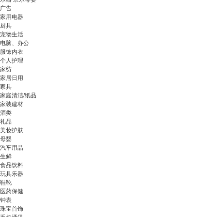
广告
家用电器
厨具
宠物生活
电脑、办公
服饰内衣
个人护理
家纺
家居日用
家具
家庭清洁/纸品
家装建材
酒类
礼品
美妆护肤
母婴
汽车用品
生鲜
食品饮料
玩具乐器
鞋靴
医药保健
钟表
珠宝首饰