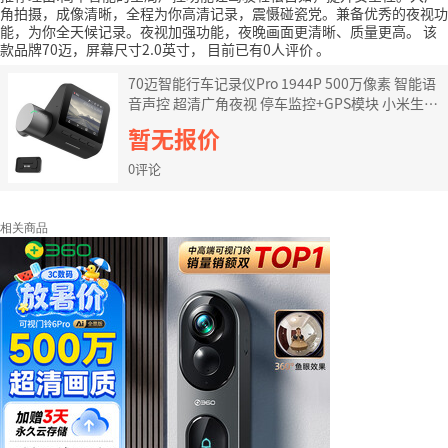
角拍摄，成像清晰，全程为你高清记录，震慑碰瓷党。兼备优秀的夜视功
能，为你全天候记录。夜视加强功能，夜晚画面更清晰、质量更高。
该
款品牌70迈，屏幕尺寸2.0英寸，
目前已有0人评价
。
70迈智能行车记录仪Pro 1944P 500万像素 智能语
音声控 超清广角夜视 停车监控+GPS模块 小米生态
链企业
暂无报价
0评论
相关商品