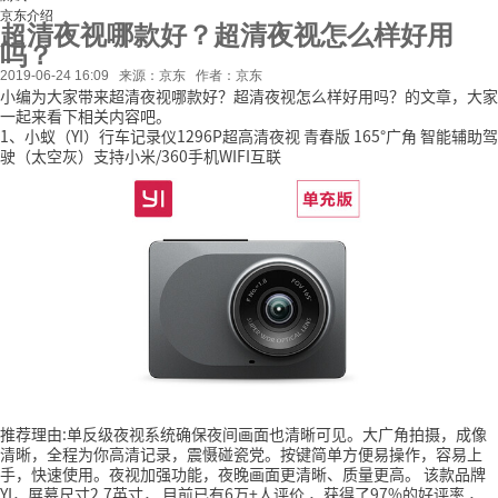
京东介绍
超清夜视哪款好？超清夜视怎么样好用
吗？
2019-06-24 16:09
来源：京东
作者：京东
小编为大家带来超清夜视哪款好？超清夜视怎么样好用吗？的文章，大家
一起来看下相关内容吧。
1、小蚁（YI）行车记录仪1296P超高清夜视 青春版 165°广角 智能辅助驾
驶（太空灰）支持小米/360手机WIFI互联
推荐理由:单反级夜视系统确保夜间画面也清晰可见。大广角拍摄，成像
清晰，全程为你高清记录，震慑碰瓷党。按键简单方便易操作，容易上
手，快速使用。夜视加强功能，夜晚画面更清晰、质量更高。
该款品牌
YI，屏幕尺寸2.7英寸，
目前已有6万+人评价
，获得了97%的好评率
，