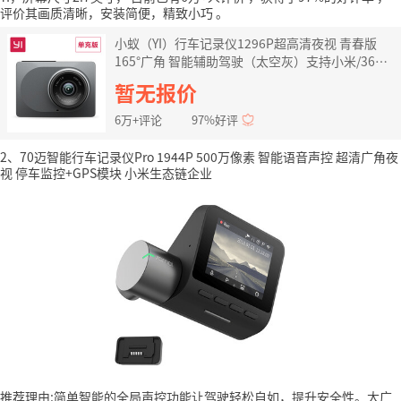
评价其画质清晰，安装简便，精致小巧
。
小蚁（YI）行车记录仪1296P超高清夜视 青春版
165°广角 智能辅助驾驶（太空灰）支持小米/360
手机WIFI互联
暂无报价
6万+评论
97%好评
2、70迈智能行车记录仪Pro 1944P 500万像素 智能语音声控 超清广角夜
视 停车监控+GPS模块 小米生态链企业
推荐理由:简单智能的全局声控功能让驾驶轻松自如，提升安全性。大广