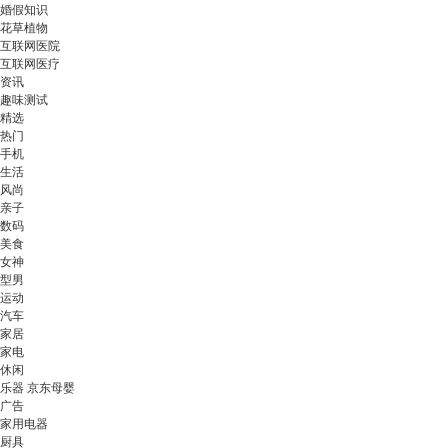
婚假知识
花草植物
互联网医院
互联网医疗
资讯
趣味测试
精选
热门
手机
生活
风尚
亲子
数码
美食
女神
型男
运动
汽车
家居
家电
休闲
乐器 京东母婴
广告
家用电器
厨具