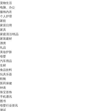
宠物生活
电脑、办公
服饰内衣
个人护理
家纺
家居日用
家具
家庭清洁/纸品
家装建材
酒类
礼品
美妆护肤
母婴
汽车用品
生鲜
食品饮料
玩具乐器
鞋靴
医药保健
钟表
珠宝首饰
手机通讯
图书
母婴行业资讯
测试