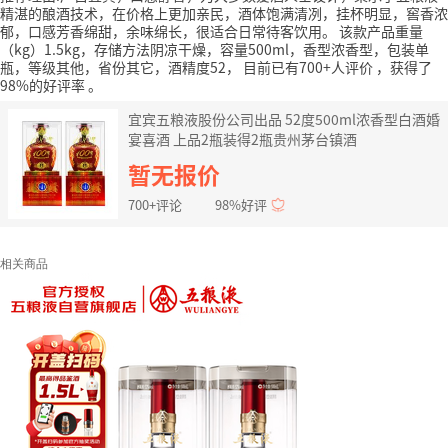
精湛的酿酒技术，在价格上更加亲民，酒体饱满清冽，挂杯明显，窖香浓
郁，口感芳香绵甜，余味绵长，很适合日常待客饮用。
该款产品重量
（kg）1.5kg，存储方法阴凉干燥，容量500ml，香型浓香型，包装单
瓶，等级其他，省份其它，酒精度52，
目前已有700+人评价
，获得了
98%的好评率
。
宜宾五粮液股份公司出品 52度500ml浓香型白酒婚
宴喜酒 上品2瓶装得2瓶贵州茅台镇酒
暂无报价
700+评论
98%好评
相关商品