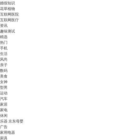
婚假知识
花草植物
互联网医院
互联网医疗
资讯
趣味测试
精选
热门
手机
生活
风尚
亲子
数码
美食
女神
型男
运动
汽车
家居
家电
休闲
乐器 京东母婴
广告
家用电器
厨具