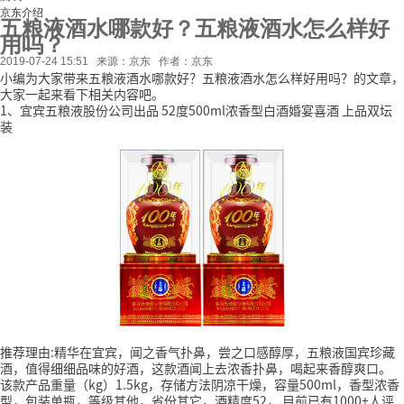
京东介绍
五粮液酒水哪款好？五粮液酒水怎么样好
用吗？
2019-07-24 15:51
来源：京东
作者：京东
小编为大家带来五粮液酒水哪款好？五粮液酒水怎么样好用吗？的文章，
大家一起来看下相关内容吧。
1、宜宾五粮液股份公司出品 52度500ml浓香型白酒婚宴喜酒 上品双坛
装
推荐理由:精华在宜宾，闻之香气扑鼻，尝之口感醇厚，五粮液国宾珍藏
酒，值得细细品味的好酒，这款酒闻上去浓香扑鼻，喝起来香醇爽口。
该款产品重量（kg）1.5kg，存储方法阴凉干燥，容量500ml，香型浓香
型，包装单瓶，等级其他，省份其它，酒精度52，
目前已有1000+人评