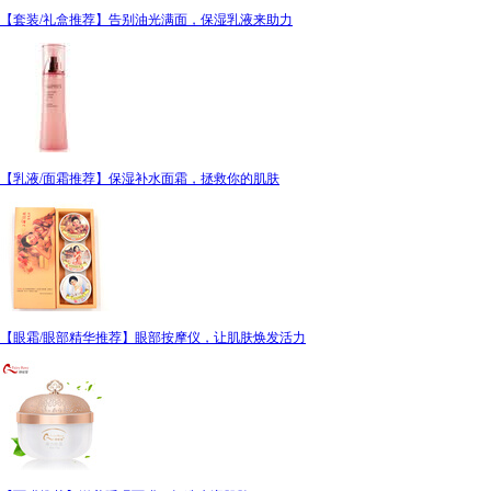
【套装/礼盒推荐】告别油光满面，保湿乳液来助力
【乳液/面霜推荐】保湿补水面霜，拯救你的肌肤
【眼霜/眼部精华推荐】眼部按摩仪，让肌肤焕发活力