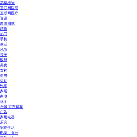
花草植物
互联网医院
互联网医疗
资讯
趣味测试
精选
热门
手机
生活
风尚
亲子
数码
美食
女神
型男
运动
汽车
家居
家电
休闲
乐器 京东母婴
广告
家用电器
厨具
宠物生活
电脑、办公