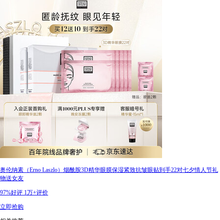
奥伦纳素（Erno Laszlo）烟酰胺3D精华眼膜保湿紧致抗皱眼贴到手22对七夕情人节礼
物送女友
97%好评
1万+评价
立即抢购