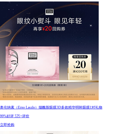
奥伦纳素（Erno Laszlo）烟酰胺眼膜3D多效精华明眸眼膜1对礼物
99%好评
5万+评价
立即抢购