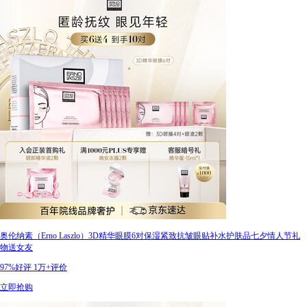
奥伦纳素（Erno Laszlo）3D精华眼膜6对保湿紧致抗皱眼贴补水护肤品七夕情人节礼
物送女友
97%好评
1万+评价
立即抢购