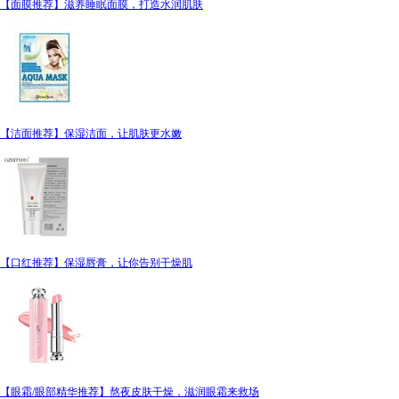
【面膜推荐】滋养睡眠面膜，打造水润肌肤
【洁面推荐】保湿洁面，让肌肤更水嫩
【口红推荐】保湿唇膏，让你告别干燥肌
【眼霜/眼部精华推荐】熬夜皮肤干燥，滋润眼霜来救场