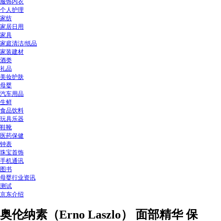
服饰内衣
个人护理
家纺
家居日用
家具
家庭清洁/纸品
家装建材
酒类
礼品
美妆护肤
母婴
汽车用品
生鲜
食品饮料
玩具乐器
鞋靴
医药保健
钟表
珠宝首饰
手机通讯
图书
母婴行业资讯
测试
京东介绍
奥伦纳素（Erno Laszlo） 面部精华 保