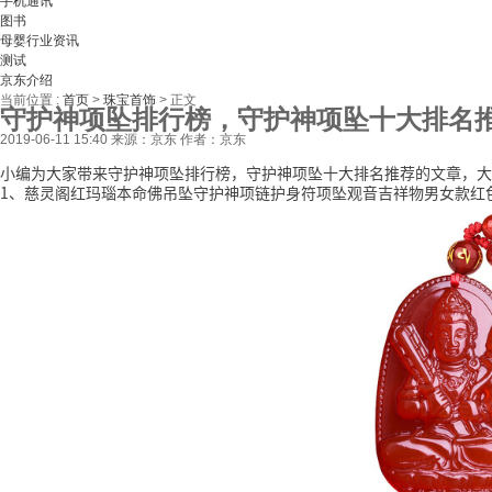
手机通讯
图书
母婴行业资讯
测试
京东介绍
当前位置 :
首页
>
珠宝首饰
>
正文
守护神项坠排行榜，守护神项坠十大排名
2019-06-11 15:40
来源：京东
作者：京东
小编为大家带来守护神项坠排行榜，守护神项坠十大排名推荐的文章，大
1、慈灵阁红玛瑙本命佛吊坠守护神项链护身符项坠观音吉祥物男女款红