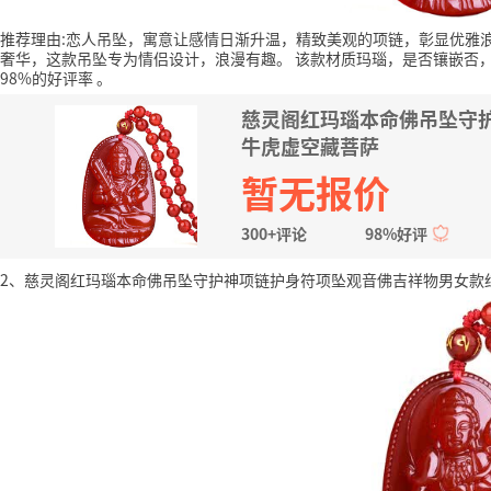
推荐理由:恋人吊坠，寓意让感情日渐升温，精致美观的项链，彰显优雅
奢华，这款吊坠专为情侣设计，浪漫有趣。
该款材质玛瑙，是否镶嵌否
98%的好评率
。
慈灵阁红玛瑙本命佛吊坠守
牛虎虚空藏菩萨
暂无报价
300+评论
98%好评
2、慈灵阁红玛瑙本命佛吊坠守护神项链护身符项坠观音佛吉祥物男女款