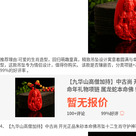
推荐理由:可爱的生肖造型，回归萌趣童真，精致吊坠设计寓意着圆满与
型，这款吊坠专为情侣设计，值得你购买。
该款是否镶嵌否，分类项链
99%的好评率
。
【九华山高僧加持】中古尚
命年礼物项链 属龙蛇本命佛
暂无报价
100+评论
99%好评
4、【九华山高僧加持】中古尚 开光正品朱砂本命佛吊坠十二生肖守护神