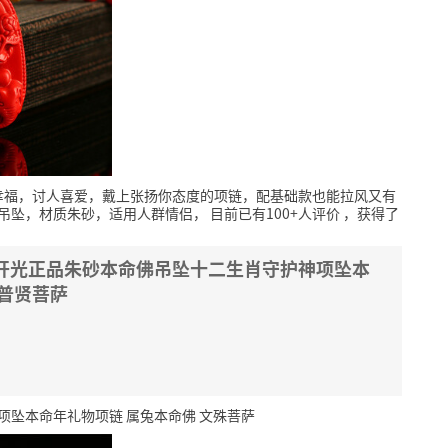
幸福，讨人喜爱，戴上张扬你态度的项链，配基础款也能拉风又有
+吊坠，材质朱砂，适用人群情侣，
目前已有100+人评价
，获得了
 开光正品朱砂本命佛吊坠十二生肖守护神项坠本
 普贤菩萨
项坠本命年礼物项链 属兔本命佛 文殊菩萨