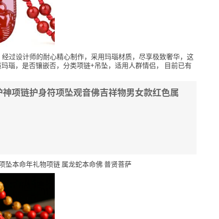
，经过设计师的耐心精心制作，采用玛瑙材质，尽享极致奢华，这
质玛瑙，是否镶嵌否，分类项链+吊坠，适用人群情侣，
目前已有
护神项链护身符项坠观音佛吉祥物男女款红色属
项坠本命年礼物项链 属龙蛇本命佛 普贤菩萨