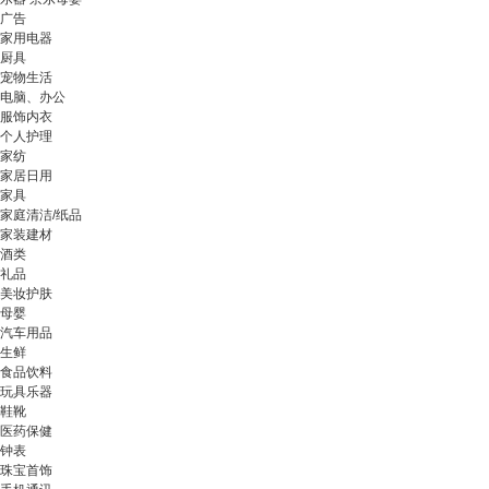
广告
家用电器
厨具
宠物生活
电脑、办公
服饰内衣
个人护理
家纺
家居日用
家具
家庭清洁/纸品
家装建材
酒类
礼品
美妆护肤
母婴
汽车用品
生鲜
食品饮料
玩具乐器
鞋靴
医药保健
钟表
珠宝首饰