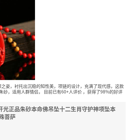
娜之姿，衬托出沉稳的知性美，项链的设计，充满了现代感，这款
朱砂，适用人群情侣，
目前已有60+人评价
，获得了98%的好评
 开光正品朱砂本命佛吊坠十二生肖守护神项坠本
文殊菩萨