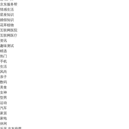
京东服务帮
情感生活
星座知识
婚假知识
花草植物
互联网医院
互联网医疗
资讯
趣味测试
精选
热门
手机
生活
风尚
亲子
数码
美食
女神
型男
运动
汽车
家居
家电
休闲
乐器 京东母婴