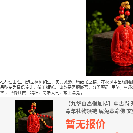
推荐理由:生肖造型栩栩如生，实力减龄，精致吊坠链，在秋风中呈现婀
吊坠专为情侣设计，做工细腻。
该款是否镶嵌否，分类项链+吊坠，材质
率
，评价其做工精细，高端大气，戴上漂亮
。
【九华山高僧加持】中古尚
命年礼物项链 属兔本命佛 
暂无报价