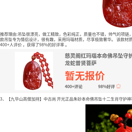
推荐理由:吊坠很漂亮，做工精致，色彩纯正，质量也不错，帅气的项链
款吊坠专为情侣设计，很有趣，采用玛瑙材质，尽享极致奢华。
该款材
400+人评价
，获得了98%的好评率
。
慈灵阁红玛瑙本命佛吊坠守
龙蛇普贤菩萨
暂无报价
400+评论
98%好评
3、【九华山高僧加持】中古尚 开光正品朱砂本命佛吊坠十二生肖守护神