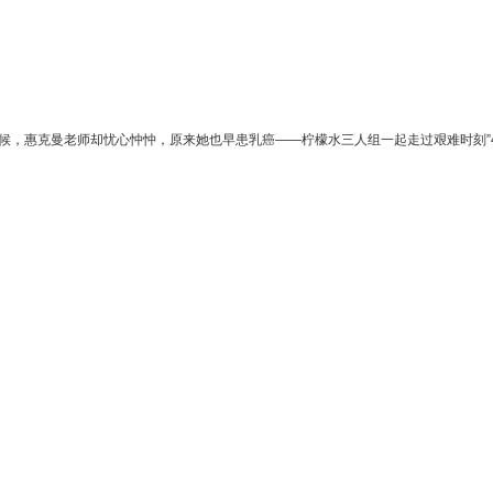
时候，惠克曼老师却忧心忡忡，原来她也早患乳癌——柠檬水三人组一起走过艰难时刻”4