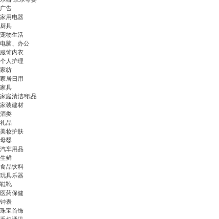
广告
家用电器
厨具
宠物生活
电脑、办公
服饰内衣
个人护理
家纺
家居日用
家具
家庭清洁/纸品
家装建材
酒类
礼品
美妆护肤
母婴
汽车用品
生鲜
食品饮料
玩具乐器
鞋靴
医药保健
钟表
珠宝首饰