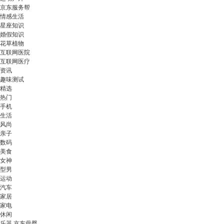
京东服务帮
情感生活
星座知识
婚假知识
花草植物
互联网医院
互联网医疗
资讯
趣味测试
精选
热门
手机
生活
风尚
亲子
数码
美食
女神
型男
运动
汽车
家居
家电
休闲
乐器 京东母婴