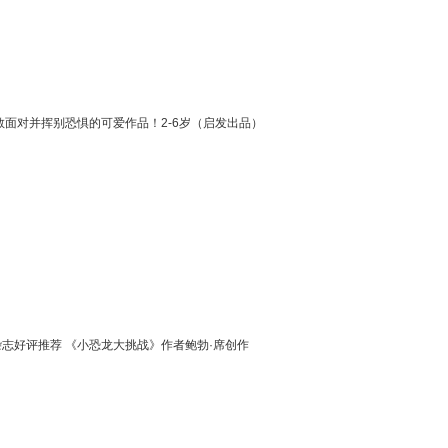
敢面对并挥别恐惧的可爱作品！2-6岁（启发出品）
志好评推荐 《小恐龙大挑战》作者鲍勃·席创作