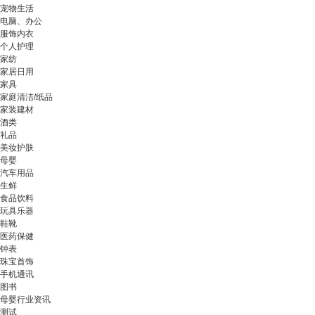
宠物生活
电脑、办公
服饰内衣
个人护理
家纺
家居日用
家具
家庭清洁/纸品
家装建材
酒类
礼品
美妆护肤
母婴
汽车用品
生鲜
食品饮料
玩具乐器
鞋靴
医药保健
钟表
珠宝首饰
手机通讯
图书
母婴行业资讯
测试