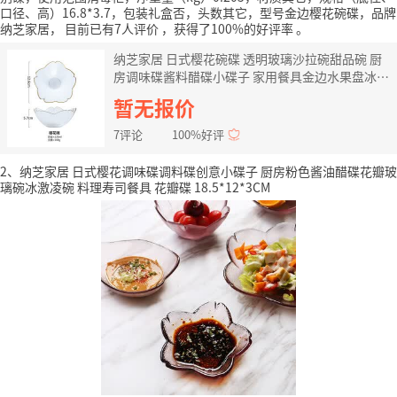
口径、高）16.8*3.7，包装礼盒否，头数其它，型号金边樱花碗碟，品牌
纳芝家居，
目前已有7人评价
，获得了100%的好评率
。
纳芝家居 日式樱花碗碟 透明玻璃沙拉碗甜品碗 厨
房调味碟酱料醋碟小碟子 家用餐具金边水果盘冰激
凌碗 金边樱花碗
暂无报价
7评论
100%好评
2、纳芝家居 日式樱花调味碟调料碟创意小碟子 厨房粉色酱油醋碟花瓣玻
璃碗冰激凌碗 料理寿司餐具 花瓣碟 18.5*12*3CM