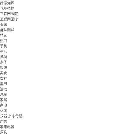
婚假知识
花草植物
互联网医院
互联网医疗
资讯
趣味测试
精选
热门
手机
生活
风尚
亲子
数码
美食
女神
型男
运动
汽车
家居
家电
休闲
乐器 京东母婴
广告
家用电器
厨具