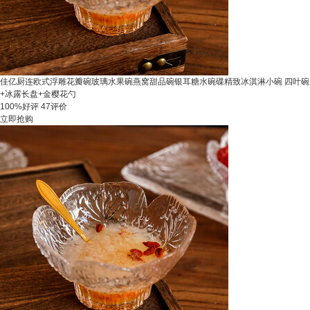
佳亿厨连欧式浮雕花瓣碗玻璃水果碗燕窝甜品碗银耳糖水碗碟精致冰淇淋小碗 四叶碗
+冰露长盘+金樱花勺
100%好评
47评价
立即抢购