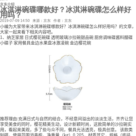
京东介绍
冰淇淋碗碟哪款好？冰淇淋碗碟怎么样好
用吗？
2019-07-09 14:50
来源：京东
作者：京东
小编为大家带来冰淇淋碗碟哪款好？冰淇淋碗碟怎么样好用吗？的文章，
大家一起来看下相关内容吧。
1、纳芝家居 日式樱花碗碟 透明玻璃沙拉碗甜品碗 厨房调味碟酱料醋碟
小碟子 家用餐具金边水果盘冰激凌碗 金边樱花碗
推荐理由:充满日式与自然的结合，不经意间溢出的淡淡生活，齐齐让您
享受美食的同时，樱花精美生动，设计新颖时尚，这款简单的沙拉碗实
用，看起来美观，多了些与众不同，餐具光洁透亮，极具创意。
该款类
别碟，使用范围消毒柜，净重量（kg）0.205，材质其它，规格（底径、