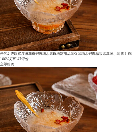
佳亿厨连欧式浮雕花瓣碗玻璃水果碗燕窝甜品碗银耳糖水碗碟精致冰淇淋小碗 四叶碗
100%好评
47评价
立即抢购