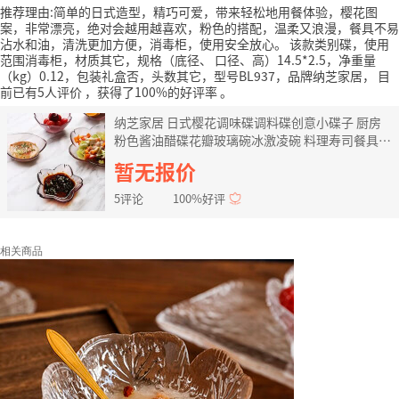
推荐理由:简单的日式造型，精巧可爱，带来轻松地用餐体验，樱花图
案，非常漂亮，绝对会越用越喜欢，粉色的搭配，温柔又浪漫，餐具不易
沾水和油，清洗更加方便，消毒柜，使用安全放心。
该款类别碟，使用
范围消毒柜，材质其它，规格（底径、 口径、高）14.5*2.5，净重量
（kg）0.12，包装礼盒否，头数其它，型号BL937，品牌纳芝家居，
目
前已有5人评价
，获得了100%的好评率
。
纳芝家居 日式樱花调味碟调料碟创意小碟子 厨房
粉色酱油醋碟花瓣玻璃碗冰激凌碗 料理寿司餐具
花瓣碟 18.5*12*3CM
暂无报价
5评论
100%好评
相关商品