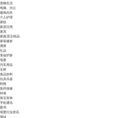
宠物生活
电脑、办公
服饰内衣
个人护理
家纺
家居日用
家具
家庭清洁/纸品
家装建材
酒类
礼品
美妆护肤
母婴
汽车用品
生鲜
食品饮料
玩具乐器
鞋靴
医药保健
钟表
珠宝首饰
手机通讯
图书
母婴行业资讯
测试