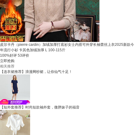
皮尔卡丹（pierre cardin）加绒加厚打底衫女士内搭可外穿长袖蕾丝上衣2025新款今
年流行小衫 卡其色加绒加厚 L 100-115斤
100%好评
53评价
立即抢购
相关推荐
【连衣裙推荐】浪漫网纱裙，让你仙气十足！
【短外套推荐】时尚短款袖外套，微胖妹子的福音