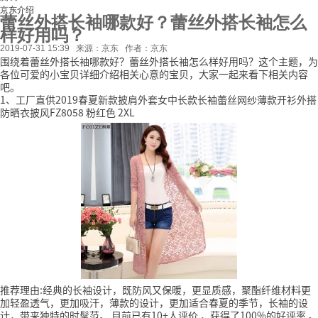
京东介绍
蕾丝外搭长袖哪款好？蕾丝外搭长袖怎么
样好用吗？
2019-07-31 15:39
来源：京东
作者：京东
围绕着蕾丝外搭长袖哪款好？蕾丝外搭长袖怎么样好用吗？这个主题，为
各位可爱的小宝贝详细介绍相关心意的宝贝，大家一起来看下相关内容
吧。
1、工厂直供2019春夏新款披肩外套女中长款长袖蕾丝网纱薄款开衫外搭
防晒衣披风FZ8058 粉红色 2XL
推荐理由:经典的长袖设计，既防风又保暖，更显质感，聚酯纤维材料更
加轻盈透气，更加吸汗，薄款的设计，更加适合春夏的季节，长袖的设
计，带来独特的时髦范。
目前已有10+人评价
，获得了100%的好评率
。