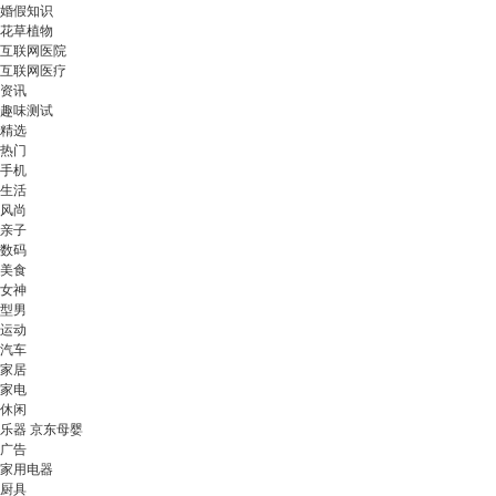
婚假知识
花草植物
互联网医院
互联网医疗
资讯
趣味测试
精选
热门
手机
生活
风尚
亲子
数码
美食
女神
型男
运动
汽车
家居
家电
休闲
乐器 京东母婴
广告
家用电器
厨具