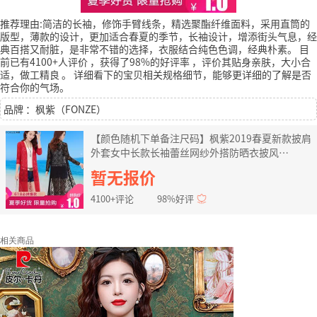
推荐理由:简洁的长袖，修饰手臂线条，精选聚酯纤维面料，采用直筒的
版型，薄款的设计，更加适合春夏的季节，长袖设计，增添街头气息，经
典百搭又耐脏，是非常不错的选择，衣服结合纯色色调，经典朴素。
目
前已有4100+人评价
，获得了98%的好评率
，评价其贴身亲肤，大小合
适，做工精良
。
详细看下的宝贝相关规格细节，能够更详细的了解是否
符合你的气场。
品牌 ：枫紫（FONZE）
【颜色随机下单备注尺码】枫紫2019春夏新款披肩
外套女中长款长袖蕾丝网纱外搭防晒衣披风
FZ8058 颜色随机发 尺码请备注
暂无报价
4100+评论
98%好评
相关商品