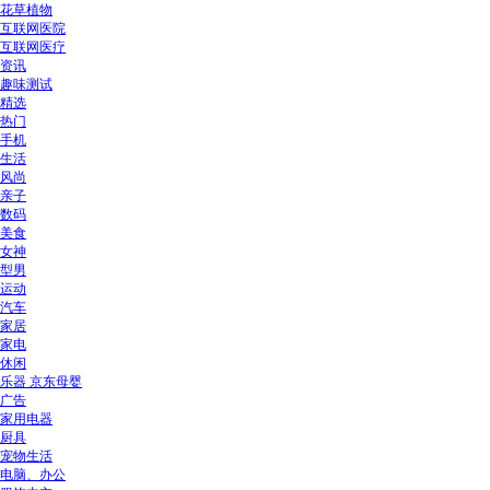
花草植物
互联网医院
互联网医疗
资讯
趣味测试
精选
热门
手机
生活
风尚
亲子
数码
美食
女神
型男
运动
汽车
家居
家电
休闲
乐器 京东母婴
广告
家用电器
厨具
宠物生活
电脑、办公