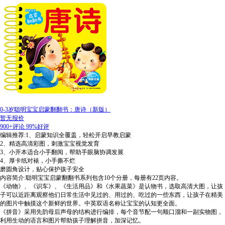
0-3岁聪明宝宝启蒙翻翻书：唐诗（新版）
暂无报价
900+评论
99%好评
编辑推荐:1、启蒙知识全覆盖，轻松开启早教启蒙
2、精选高清彩图，刺激宝宝视觉发育
3、小开本适合小手翻阅，帮助手眼脑协调发展
4、厚卡纸对裱，小手撕不烂
磨圆角设计，贴心保护孩子安全
内容简介:聪明宝宝启蒙翻翻书系列包含10个分册，每册有22页内容。
《动物》、《识车》、《生活用品》和《水果蔬菜》是认物书，选取高清大图，让孩
子可以近距离观察他们日常生活中见过的、用过的、吃过的一些东西，让孩子在精美
的图片中触摸这个新鲜的世界。中英双语名称让宝宝的认知更全面。
《拼音》采用先韵母后声母的结构进行编排，每个音节配一句顺口溜和一副实物图，
利用生动的语言和图片帮助孩子理解拼音，加深记忆。