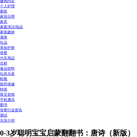
服饰内衣
个人护理
家纺
家居日用
家具
家庭清洁/纸品
家装建材
酒类
礼品
美妆护肤
母婴
汽车用品
生鲜
食品饮料
玩具乐器
鞋靴
医药保健
钟表
珠宝首饰
手机通讯
图书
母婴行业资讯
测试
京东介绍
0-3岁聪明宝宝启蒙翻翻书：唐诗（新版）