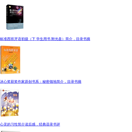
标准西班牙语初级（下 学生用书 附光盘）简介，目录书摘
冰心奖获奖作家原创书系：秘密领地简介，目录书摘
心灵的习性简介读后感，经典语录书评