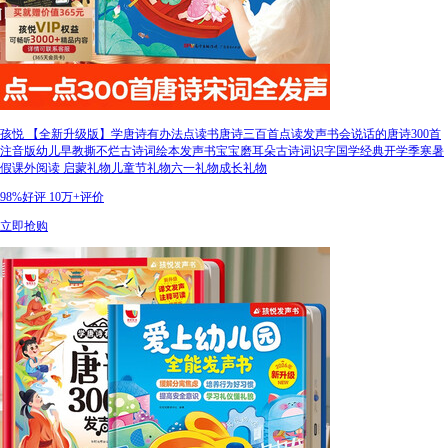
孩悦 【全新升级版】学唐诗有办法点读书唐诗三百首点读发声书会说话的唐诗300首
注音版幼儿早教撕不烂古诗词绘本发声书宝宝磨耳朵古诗词识字国学经典开学季寒暑
假课外阅读 启蒙礼物儿童节礼物六一礼物成长礼物
98%好评
10万+评价
立即抢购