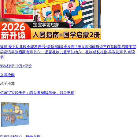
孩悦 爱上幼儿园全能发声书+唐诗300首全发声 2册入园指南唐诗三百首国学启蒙宝宝
学说话早教启蒙有声书六一 启蒙礼物儿童节礼物六一礼物成长礼物 早教发声书 点读
书
98%好评
10万+评价
立即抢购
相关推荐
信谊宝宝起步走：猫头鹰 蝙蝠简介，目录书摘