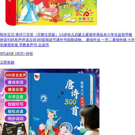
阳光宝贝 唐诗三百首（完整注音版）3-6岁幼儿启蒙儿童国学美绘本小学生益智早教
拼音扫码有声伴读古诗300首阅读节课外书假期读物。 暑假作业 一升二暑假衔接 小升
初暑假衔接 早教发声书 点读书
99%好评
100万+评价
立即抢购