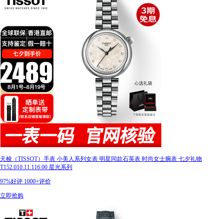
天梭（TISSOT）手表 小美人系列女表 明星同款石英表 时尚女士腕表 七夕礼物
T152.010.11.116.00 星光系列
97%好评
1000+评价
立即抢购