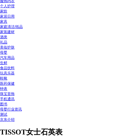
服饰内衣
个人护理
家纺
家居日用
家具
家庭清洁/纸品
家装建材
酒类
礼品
美妆护肤
母婴
汽车用品
生鲜
食品饮料
玩具乐器
鞋靴
医药保健
钟表
珠宝首饰
手机通讯
图书
母婴行业资讯
测试
京东介绍
TISSOT女士石英表