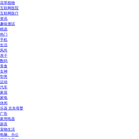
花草植物
互联网医院
互联网医疗
资讯
趣味测试
精选
热门
手机
生活
风尚
亲子
数码
美食
女神
型男
运动
汽车
家居
家电
休闲
乐器 京东母婴
广告
家用电器
厨具
宠物生活
电脑、办公