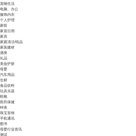
宠物生活
电脑、办公
服饰内衣
个人护理
家纺
家居日用
家具
家庭清洁/纸品
家装建材
酒类
礼品
美妆护肤
母婴
汽车用品
生鲜
食品饮料
玩具乐器
鞋靴
医药保健
钟表
珠宝首饰
手机通讯
图书
母婴行业资讯
测试