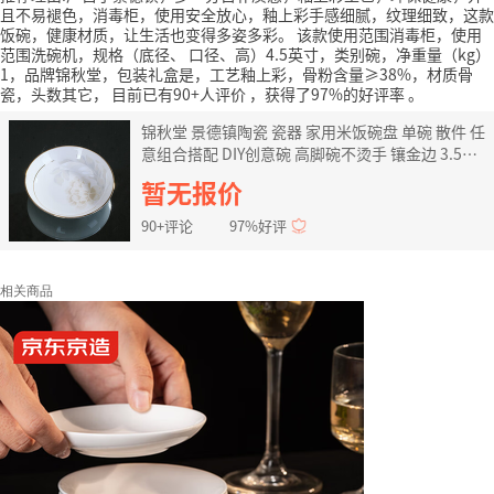
且不易褪色，消毒柜，使用安全放心，釉上彩手感细腻，纹理细致，这款
饭碗，健康材质，让生活也变得多姿多彩。
该款使用范围消毒柜，使用
范围洗碗机，规格（底径、 口径、高）4.5英寸，类别碗，净重量（kg）
1，品牌锦秋堂，包装礼盒是，工艺釉上彩，骨粉含量≥38%，材质骨
瓷，头数其它，
目前已有90+人评价
，获得了97%的好评率
。
锦秋堂 景德镇陶瓷 瓷器 家用米饭碗盘 单碗 散件 任
意组合搭配 DIY创意碗 高脚碗不烫手 镶金边 3.5英
寸味碟
暂无报价
90+评论
97%好评
相关商品