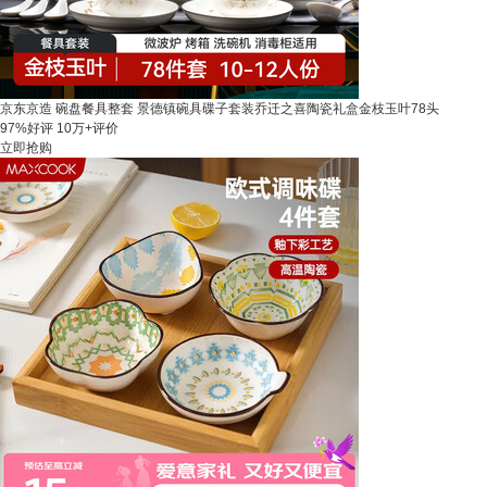
京东京造 碗盘餐具整套 景德镇碗具碟子套装乔迁之喜陶瓷礼盒金枝玉叶78头
97%好评
10万+评价
立即抢购