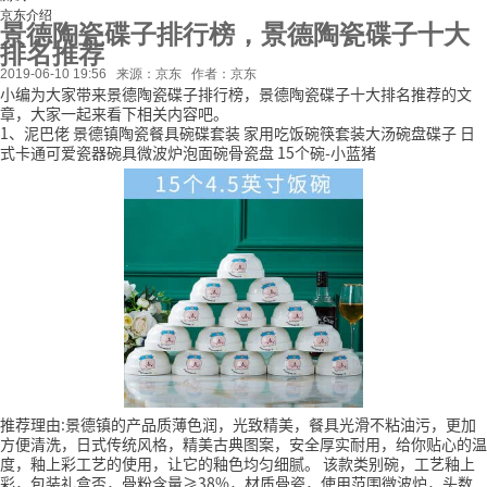
京东介绍
景德陶瓷碟子排行榜，景德陶瓷碟子十大
排名推荐
2019-06-10 19:56
来源：京东
作者：京东
小编为大家带来景德陶瓷碟子排行榜，景德陶瓷碟子十大排名推荐的文
章，大家一起来看下相关内容吧。
1、泥巴佬 景德镇陶瓷餐具碗碟套装 家用吃饭碗筷套装大汤碗盘碟子 日
式卡通可爱瓷器碗具微波炉泡面碗骨瓷盘 15个碗-小蓝猪
推荐理由:景德镇的产品质薄色润，光致精美，餐具光滑不粘油污，更加
方便清洗，日式传统风格，精美古典图案，安全厚实耐用，给你贴心的温
度，釉上彩工艺的使用，让它的釉色均匀细腻。
该款类别碗，工艺釉上
彩，包装礼盒否，骨粉含量≥38%，材质骨瓷，使用范围微波炉，头数