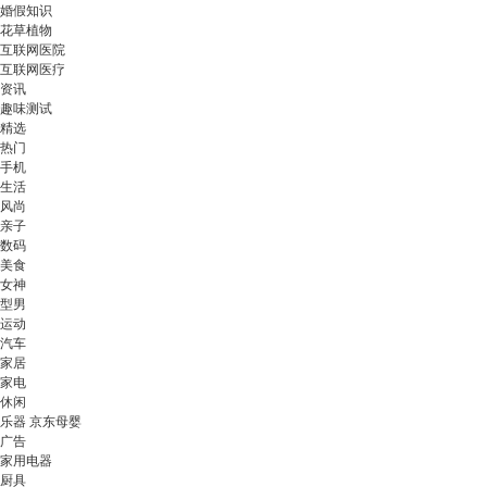
婚假知识
花草植物
互联网医院
互联网医疗
资讯
趣味测试
精选
热门
手机
生活
风尚
亲子
数码
美食
女神
型男
运动
汽车
家居
家电
休闲
乐器 京东母婴
广告
家用电器
厨具