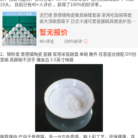
10头，
目前已有40+人评价
，获得了100%的好评率
。
泥巴佬 景德镇陶瓷餐具碗碟套装 家用吃饭碗筷套
装大汤碗盘碟子 日式卡通可爱瓷器碗具微波炉泡面
碗骨瓷盘 15个碗-小蓝猪
暂无报价
40+评论
100%好评
2、锦秋堂 景德镇陶瓷 瓷器 家用米饭碗盘 单碗 散件 任意组合搭配 DIY创
意碗 高脚碗不烫手 镶金边 3.5英寸味碟
推荐理由:产自于景德镇，多一分古朴质感，釉上彩工艺，环保健康，并