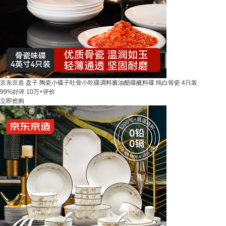
京东京造 盘子 陶瓷小碟子吐骨小吃碟调料酱油醋碟蘸料碟 纯白骨瓷 4只装
99%好评
10万+评价
立即抢购