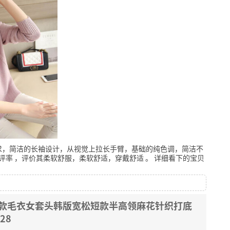
求，简洁的长袖设计，从视觉上拉长手臂，基础的纯色调，简洁不
评率
，评价其柔软舒服，柔软舒适，穿戴舒适
。
详细看下的宝贝
冬新款毛衣女套头韩版宽松短款半高领麻花针织打底
28