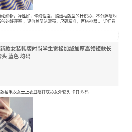
腈纶织物，弹性好，伸缩性强，蝙蝠袖版型的针织衫，不分胖瘦均
9%的好评率
，评价其简洁漂亮，尺码精准，百搭神器
。
详细看
冬季新款女装韩版时尚学生宽松加绒加厚高领短款长
头 蓝色 均码
长款袖毛衣女士上衣显瘦打底衫女外套头 卡其 均码