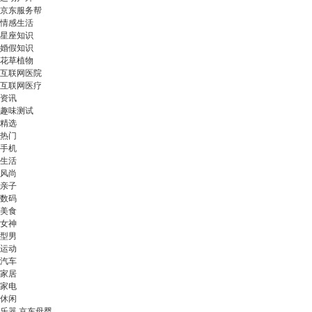
京东服务帮
情感生活
星座知识
婚假知识
花草植物
互联网医院
互联网医疗
资讯
趣味测试
精选
热门
手机
生活
风尚
亲子
数码
美食
女神
型男
运动
汽车
家居
家电
休闲
乐器 京东母婴