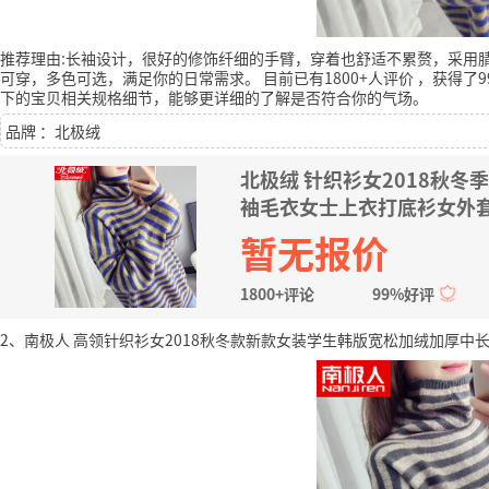
推荐理由:长袖设计，很好的修饰纤细的手臂，穿着也舒适不累赘，采用
可穿，多色可选，满足你的日常需求。
目前已有1800+人评价
，获得了9
下的宝贝相关规格细节，能够更详细的了解是否符合你的气场。
品牌 ：北极绒
北极绒 针织衫女2018秋
袖毛衣女士上衣打底衫女外套
暂无报价
1800+评论
99%好评
2、南极人 高领针织衫女2018秋冬款新款女装学生韩版宽松加绒加厚中