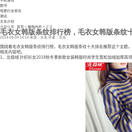
手机通讯
图书
母婴行业资讯
测试
京东介绍
当前位置 :
首页
>
服饰内衣
>
正文
毛衣女韩版条纹排行榜，毛衣女韩版条纹
2019-09-04 14:14
来源：京东
作者：京东
围绕着毛衣女韩版条纹排行榜，毛衣女韩版条纹十大排名推荐这个主题，
相关内容吧。
1、北极绒 针织衫女2018秋冬季新款女装韩版时尚学生宽松加绒加厚高