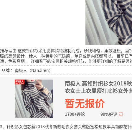
推荐理由:这款针织衫采用膨体腈纶编制而成，纱线均匀，柔软蓬松，当
暖的高领设计，给人一种特别的气质感，单穿或是内搭都可以。
目前已有
适，色彩亮丽
。
详细看下的宝贝相关规格细节，能够更详细的了解是否
品牌 ：南极人（NanJiren）
南极人 高领针织衫女201
衣女士上衣显瘦打底衫女外套
暂无报价
1700+评论
99%好评
3、针织衫女包芯丝️2018秋冬新款毛衣女套头韩版宽松短款半高领麻花针织