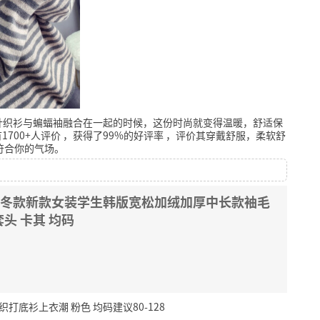
针织衫与蝙蝠袖融合在一起的时候，这份时尚就变得温暖，舒适保
1700+人评价
，获得了99%的好评率
，评价其穿戴舒服，柔软舒
符合你的气场。
8秋冬款新款女装学生韩版宽松加绒加厚中长款袖毛
头 卡其 均码
打底衫上衣潮 粉色 均码建议80-128