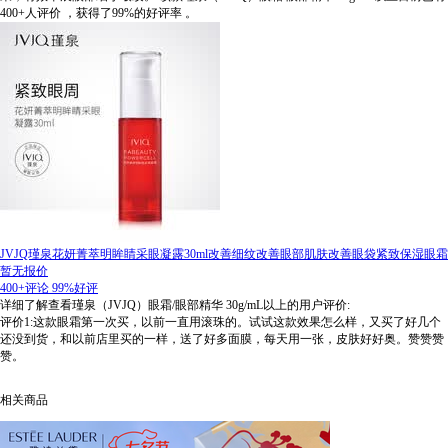
400+人评价
，获得了99%的好评率
。
JVJQ瑾泉花妍菁萃明眸睛采眼凝露30ml改善细纹改善眼部肌肤改善眼袋紧致保湿眼霜
暂无报价
400+评论
99%好评
详细了解查看瑾泉（JVJQ）眼霜/眼部精华 30g/mL以上的用户评价:
评价1:这款眼霜第一次买，以前一直用滚珠的。试试这款效果怎么样，又买了好几个
还没到货，和以前店里买的一样，送了好多面膜，每天用一张，皮肤好好奥。赞赞赞
赞。
相关商品