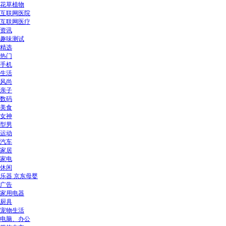
花草植物
互联网医院
互联网医疗
资讯
趣味测试
精选
热门
手机
生活
风尚
亲子
数码
美食
女神
型男
运动
汽车
家居
家电
休闲
乐器 京东母婴
广告
家用电器
厨具
宠物生活
电脑、办公