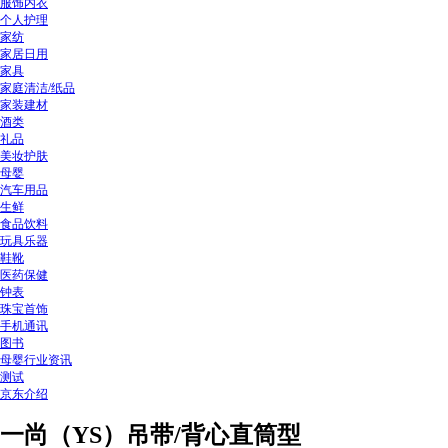
服饰内衣
个人护理
家纺
家居日用
家具
家庭清洁/纸品
家装建材
酒类
礼品
美妆护肤
母婴
汽车用品
生鲜
食品饮料
玩具乐器
鞋靴
医药保健
钟表
珠宝首饰
手机通讯
图书
母婴行业资讯
测试
京东介绍
一尚（YS）吊带/背心直筒型