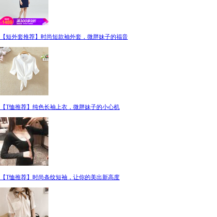
【短外套推荐】时尚短款袖外套，微胖妹子的福音
【T恤推荐】纯色长袖上衣，微胖妹子的小心机
【T恤推荐】时尚条纹短袖，让你的美出新高度