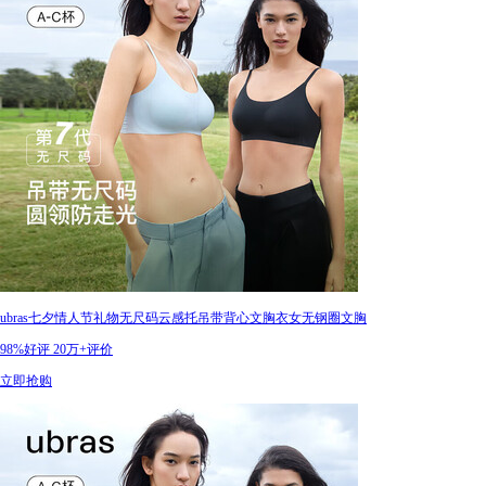
ubras七夕情人节礼物无尺码云感托吊带背心文胸衣女无钢圈文胸
98%好评
20万+评价
立即抢购