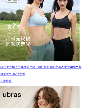
ubras七夕情人节礼物无尺码云感托吊带背心文胸衣女无钢圈文胸
98%好评
20万+评价
立即抢购