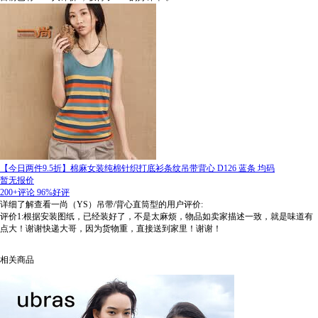
【今日两件9.5折】棉麻女装纯棉针织打底衫条纹吊带背心 D126 蓝条 均码
暂无报价
200+评论
96%好评
详细了解查看一尚（YS）吊带/背心直筒型的用户评价:
评价1:根据安装图纸，已经装好了，不是太麻烦，物品如卖家描述一致，就是味道有
点大！谢谢快递大哥，因为货物重，直接送到家里！谢谢！
相关商品