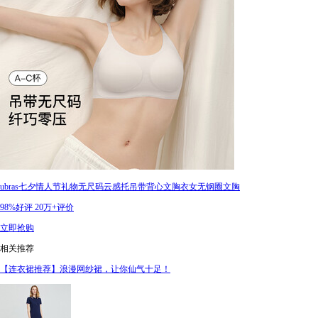
ubras七夕情人节礼物无尺码云感托吊带背心文胸衣女无钢圈文胸
98%好评
20万+评价
立即抢购
相关推荐
【连衣裙推荐】浪漫网纱裙，让你仙气十足！