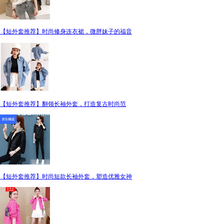
【短外套推荐】时尚修身连衣裙，微胖妹子的福音
【短外套推荐】翻领长袖外套，打造复古时尚范
【短外套推荐】时尚短款长袖外套，塑造优雅女神