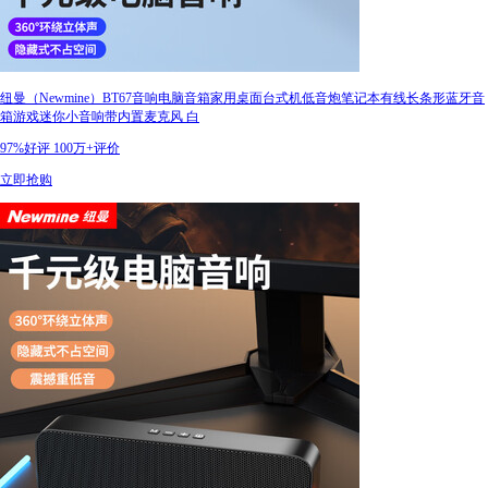
纽曼（Newmine）BT67音响电脑音箱家用桌面台式机低音炮笔记本有线长条形蓝牙音
箱游戏迷你小音响带内置麦克风 白
97%好评
100万+评价
立即抢购