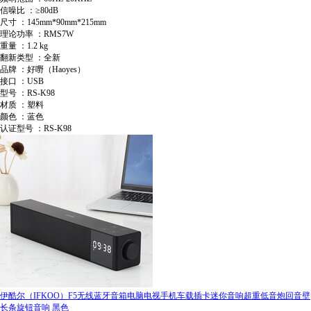
信噪比 ：≥80dB
尺寸 ：145mm*90mm*215mm
理论功率 ：RMS7W
重量 ：1.2 kg
翻新类型 ：全新
品牌 ：好嘢（Haoyes）
接口 ：USB
型号 ：RS-K98
材质 ：塑料
颜色 ：蓝色
认证型号 ：RS-K98
伊酷尔（IFKOO）F5无线蓝牙音箱电脑电视手机车载插卡迷你音响超重低音炮回音壁
长条旋钮音响 黑色