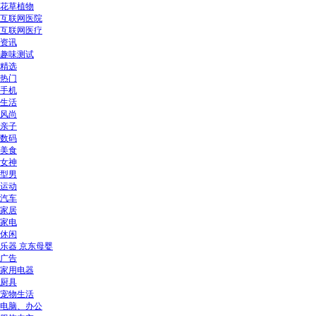
花草植物
互联网医院
互联网医疗
资讯
趣味测试
精选
热门
手机
生活
风尚
亲子
数码
美食
女神
型男
运动
汽车
家居
家电
休闲
乐器 京东母婴
广告
家用电器
厨具
宠物生活
电脑、办公