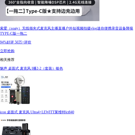
索爱（soaiy）无线领夹式麦克风主播直播户外短视频拍摄vlog迷你便携录音设备降噪
TYPE-C版一拖二
94%好评
50万+评价
立即抢购
相关推荐
魅声 桌面式 麦克风 I播2-2（套装）银色
icon 桌面式 麦克风 Ultra4+LEWITT莱维特lct840