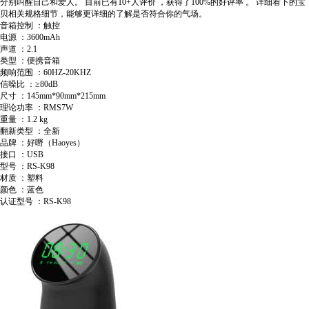
分别叫醒自己和爱人。
目前已有10+人评价
，获得了100%的好评率
。
详细看下的宝
贝相关规格细节，能够更详细的了解是否符合你的气场。
音箱控制 ：触控
电源 ：3600mAh
声道 ：2.1
类型 ：便携音箱
频响范围 ：60HZ-20KHZ
信噪比 ：≥80dB
尺寸 ：145mm*90mm*215mm
理论功率 ：RMS7W
重量 ：1.2 kg
翻新类型 ：全新
品牌 ：好嘢（Haoyes）
接口 ：USB
型号 ：RS-K98
材质 ：塑料
颜色 ：蓝色
认证型号 ：RS-K98