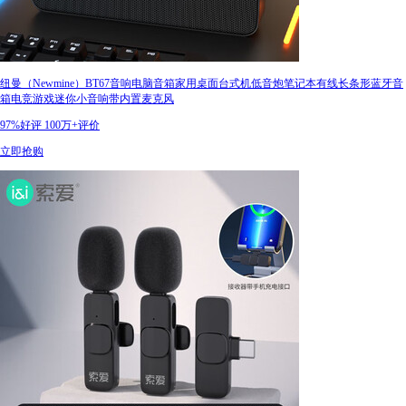
纽曼（Newmine）BT67音响电脑音箱家用桌面台式机低音炮笔记本有线长条形蓝牙音
箱电竞游戏迷你小音响带内置麦克风
97%好评
100万+评价
立即抢购