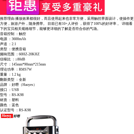
推荐理由:播放效果都很好，而且使用起来也非常方便，采用触控界面设计，使操作更
方便，旅游户外，随身携带。
目前已有10+人评价
，获得了100%的好评率
。
详细看
下的宝贝相关规格细节，能够更详细的了解是否符合你的气场。
音箱控制 ：触控
电源 ：3600mAh
声道 ：2.1
类型 ：便携音箱
频响范围 ：60HZ-20KHZ
信噪比 ：≥80dB
尺寸 ：145mm*90mm*215mm
理论功率 ：RMS7W
重量 ：1.2 kg
翻新类型 ：全新
品牌 ：好嘢（Haoyes）
接口 ：USB
型号 ：RS-K98
材质 ：塑料
颜色 ：蓝色
认证型号 ：RS-K98