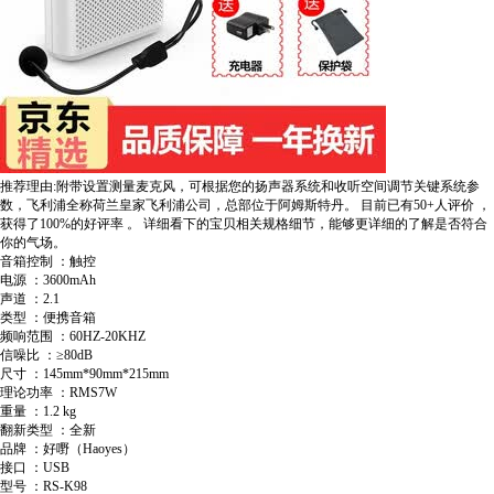
推荐理由:附带设置测量麦克风，可根据您的扬声器系统和收听空间调节关键系统参
数，飞利浦全称荷兰皇家飞利浦公司，总部位于阿姆斯特丹。
目前已有50+人评价
，
获得了100%的好评率
。
详细看下的宝贝相关规格细节，能够更详细的了解是否符合
你的气场。
音箱控制 ：触控
电源 ：3600mAh
声道 ：2.1
类型 ：便携音箱
频响范围 ：60HZ-20KHZ
信噪比 ：≥80dB
尺寸 ：145mm*90mm*215mm
理论功率 ：RMS7W
重量 ：1.2 kg
翻新类型 ：全新
品牌 ：好嘢（Haoyes）
接口 ：USB
型号 ：RS-K98