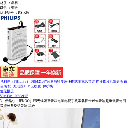
材质 ：塑料
颜色 ：蓝色
认证型号 ：RS-K98
飞利浦（PHILIPS） SBM210扩音器教师专用便携式麦克风导游 扩音收音机随身听 白
色 标配+充电器+FM无线麦+保护袋
暂无报价
50+评论
100%好评
3、伊酷尔（IFKOO）F5无线蓝牙音箱电脑电视手机车载插卡迷你音响超重低音炮回
音壁长条旋钮音响 黑色