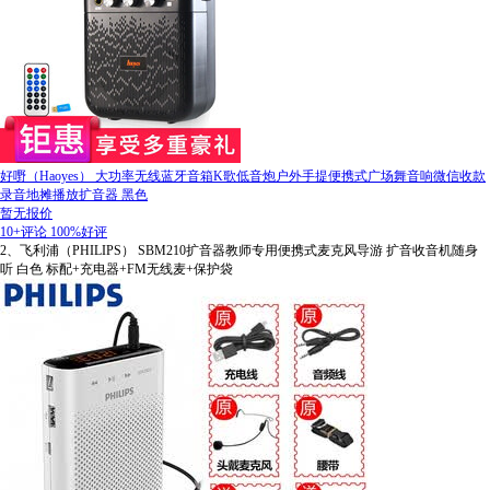
好嘢（Haoyes） 大功率无线蓝牙音箱K歌低音炮户外手提便携式广场舞音响微信收款
录音地摊播放扩音器 黑色
暂无报价
10+评论
100%好评
2、飞利浦（PHILIPS） SBM210扩音器教师专用便携式麦克风导游 扩音收音机随身
听 白色 标配+充电器+FM无线麦+保护袋