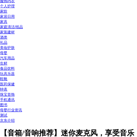
服饰内衣
个人护理
家纺
家居日用
家具
家庭清洁/纸品
家装建材
酒类
礼品
美妆护肤
母婴
汽车用品
生鲜
食品饮料
玩具乐器
鞋靴
医药保健
钟表
珠宝首饰
手机通讯
图书
母婴行业资讯
测试
京东介绍
【音箱/音响推荐】迷你麦克风，享受音乐