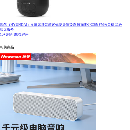
现代（HYUNDAI）A16 蓝牙音箱迷你便捷低音炮 镜面闹钟音响 FM收音机 黑色
暂无报价
10+评论
100%好评
相关商品