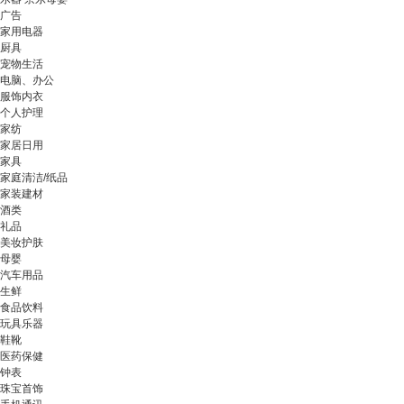
广告
家用电器
厨具
宠物生活
电脑、办公
服饰内衣
个人护理
家纺
家居日用
家具
家庭清洁/纸品
家装建材
酒类
礼品
美妆护肤
母婴
汽车用品
生鲜
食品饮料
玩具乐器
鞋靴
医药保健
钟表
珠宝首饰