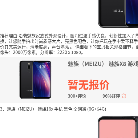
推荐理由:沿袭魅族家族式外观设计，圆润过渡手感优良，创新性加入了
换，让您随手拍出时尚质感大片，亮黑色配色，让你把玩在手中爱不释手
价其完美运行，清晰度高，声音洪亮
。
详细看下的宝贝相关规格细节，
像头：2000万像素，分辨率：2220 x 1080。
魅族（MEIZU） 魅族X8 游
暂无报价
300+评论
96%好评
3、魅族（MEIZU） 魅族16x 手机 黑色 全网通 (6G+64G)