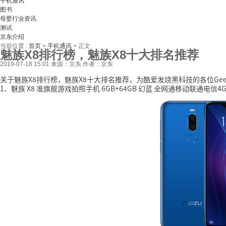
手机通讯
图书
母婴行业资讯
测试
京东介绍
当前位置 :
首页
>
手机通讯
>
正文
魅族X8排行榜，魅族X8十大排名推荐
2019-07-18 15:01
来源：京东
作者：京东
关于魅族X8排行榜，魅族X8十大排名推荐，为酷爱发烧黑科技的各位Ge
1、魅族 X8 准旗舰游戏拍照手机 6GB+64GB 幻蓝 全网通移动联通电信4