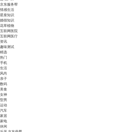
京东服务帮
情感生活
星座知识
婚假知识
花草植物
互联网医院
互联网医疗
资讯
趣味测试
精选
热门
手机
生活
风尚
亲子
数码
美食
女神
型男
运动
汽车
家居
家电
休闲
乐器 京东母婴