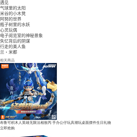
遇见
气球里的太阳
米谷的小木凳
阿努的世界
瓶子树里的水妖
心灵玩偶
电子阅览室的神秘景象
失忆背后的阴谋
行走的美人鱼
兰·米都
相关商品
布鲁可积木人英雄无限法相敖丙 手办公仔玩具潮玩桌面摆件生日礼物
立即抢购