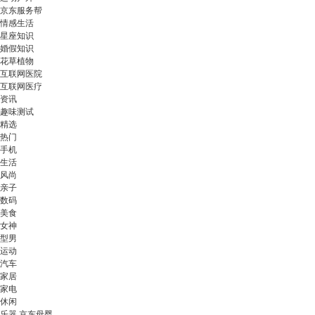
京东服务帮
情感生活
星座知识
婚假知识
花草植物
互联网医院
互联网医疗
资讯
趣味测试
精选
热门
手机
生活
风尚
亲子
数码
美食
女神
型男
运动
汽车
家居
家电
休闲
乐器 京东母婴