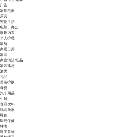
广告
家用电器
厨具
宠物生活
电脑、办公
服饰内衣
个人护理
家纺
家居日用
家具
家庭清洁/纸品
家装建材
酒类
礼品
美妆护肤
母婴
汽车用品
生鲜
食品饮料
玩具乐器
鞋靴
医药保健
钟表
珠宝首饰