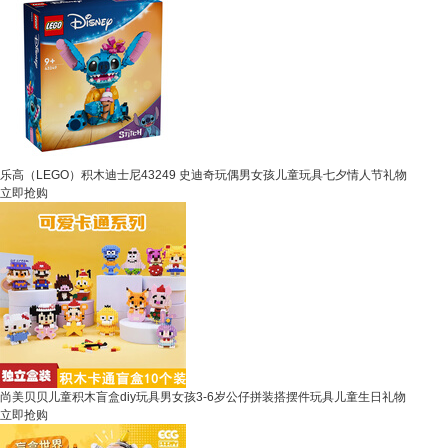
乐高（LEGO）积木迪士尼43249 史迪奇玩偶男女孩儿童玩具七夕情人节礼物
立即抢购
尚美贝贝儿童积木盲盒diy玩具男女孩3-6岁公仔拼装搭摆件玩具儿童生日礼物
立即抢购