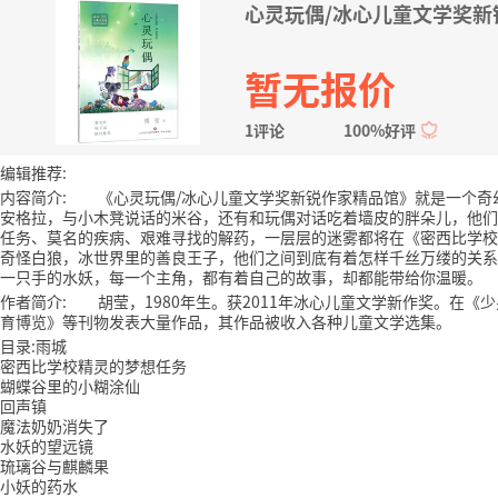
心灵玩偶/冰心儿童文学奖新
暂无报价
1评论
100%好评
编辑推荐:
内容简介: 《心灵玩偶/冰心儿童文学奖新锐作家精品馆》就是一个奇
安格拉，与小木凳说话的米谷，还有和玩偶对话吃着墙皮的胖朵儿，他们
任务、莫名的疾病、艰难寻找的解药，一层层的迷雾都将在《密西比学校
奇怪白狼，冰世界里的善良王子，他们之间到底有着怎样千丝万缕的关系
一只手的水妖，每一个主角，都有着自己的故事，却都能带给你温暖。
作者简介: 胡莹，1980年生。获2011年冰心儿童文学新作奖。在
育博览》等刊物发表大量作品，其作品被收入各种儿童文学选集。
目录:雨城
密西比学校精灵的梦想任务
蝴蝶谷里的小糊涂仙
回声镇
魔法奶奶消失了
水妖的望远镜
琉璃谷与麒麟果
小妖的药水