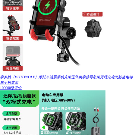
摩多狼（MOTOWOLF）摩托车减震手机支架送外卖摩旅导航架无线充电壳防盗电动
车手机支架
100000条评价