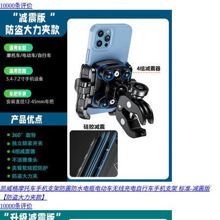
10000条评价
凯威格摩托车手机支架防震防水电瓶电动车无线充电自行车手机支架 标准-减震版
【防盗大力夹款】
10000条评价