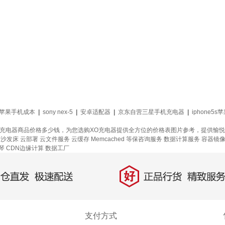
苹果手机成本
|
sony nex-5
|
安卓适配器
|
京东自营三星手机充电器
|
iphone5
O充电器商品价格多少钱，为您选购XO充电器提供全方位的价格表图片参考，提供愉
沙发床
云部署
云文件服务
云缓存 Memcached
等保咨询服务
数据计算服务
容器镜
琴
CDN边缘计算
数据工厂
好
直发，极速配送
正品行货，精致服务
支付方式