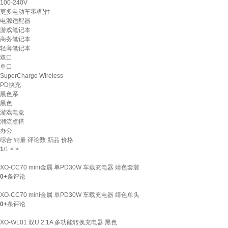
100-240V
更多电动车零/配件
电源适配器
游戏笔记本
商务笔记本
轻薄笔记本
双口
单口
SuperCharge Wireless
PD快充
黑色系
黑色
游戏电竞
潮流桌搭
办公
综合
销量
评论数
新品
价格
1
/
1
<
>
XO-CC70 mini金属 单PD30W 车载充电器 靖色套装
0+
条评论
XO-CC70 mini金属 单PD30W 车载充电器 靖色单头
0+
条评论
XO-WL01 双U 2.1A 多功能转换充电器 黑色