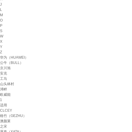
J
L
M
O
P
S
W
X
Y
Z
华为（HUAWEI）
公牛（BULL）
京川旭
安克
工马
山头林村
溥畔
欧威能
1
适用
CLCEY
格竹（GEZHU）
澳颜莱
之宋
厦泰（XATA）