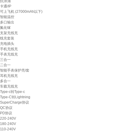
抗浪涌
卡通/IP
可上飞机 (27000mAh以下)
智能温控
多口输出
氮化镓
支架无线充
线充套装
充电插头
手机无线充
手表无线充
三合一
二合一
智能手表保护壳/套
耳机无线充
多合一
车载无线充
Type-c转Type-c
Type-C转Lightning
SuperCharge协议
QC协议
PD协议
220-240V
180-240V
110-240V