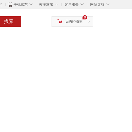
◇
◇
◇
◇
购
手机京东
关注京东
客户服务
网站导航
0
搜索
我的购物车
>