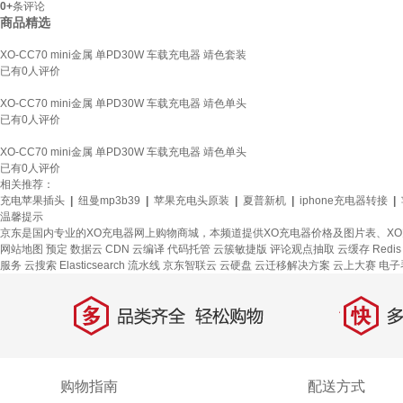
0+
条评论
商品精选
XO-CC70 mini金属 单PD30W 车载充电器 靖色套装
已有
0
人评价
XO-CC70 mini金属 单PD30W 车载充电器 靖色单头
已有
0
人评价
XO-CC70 mini金属 单PD30W 车载充电器 靖色单头
已有
0
人评价
相关推荐：
充电苹果插头
|
纽曼mp3b39
|
苹果充电头原装
|
夏普新机
|
iphone充电器转接
|
温馨提示
京东是国内专业的XO充电器网上购物商城，本频道提供XO充电器价格及图片表、X
网站地图
预定
数据云
CDN
云编译
代码托管
云簇敏捷版
评论观点抽取
云缓存 Redis
服务
云搜索 Elasticsearch
流水线
京东智联云
云硬盘
云迁移解决方案
云上大赛
电子
多
快
品类齐全，轻松购物
多仓
购物指南
配送方式