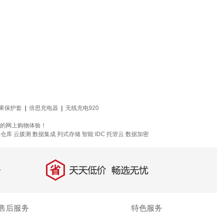
s苹果保护套
|
倍思充电器
|
无线充电920
悦的网上购物体验！
像仓库
云拨测
数据集成
列式存储
智能 IDC 托管云
数据加密
省
天天低价，畅选无忧
售后服务
特色服务