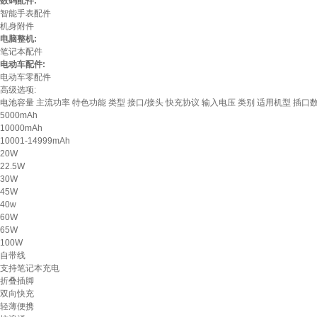
数码配件:
智能手表配件
机身附件
电脑整机:
笔记本配件
电动车配件:
电动车零配件
高级选项:
电池容量
主流功率
特色功能
类型
接口/接头
快充协议
输入电压
类别
适用机型
插口
5000mAh
10000mAh
10001-14999mAh
20W
22.5W
30W
45W
40w
60W
65W
100W
自带线
支持笔记本充电
折叠插脚
双向快充
轻薄便携