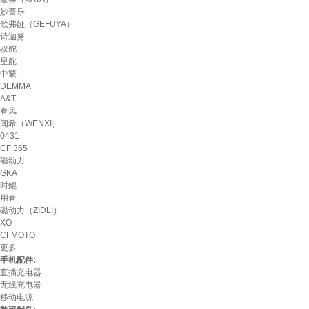
妙普乐
歌弗娅（GEFUYA）
诗迦努
驭舵
星舵
中繁
DEMMA
A&T
春风
闻希（WENXI）
0431
CF 365
磁动力
GKA
时鲲
用春
磁动力（ZIDLI）
XO
CFMOTO
更多
手机配件:
直插充电器
无线充电器
移动电源