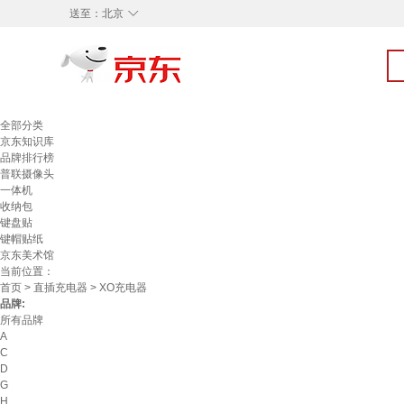
◇
送至：
北京
全部分类
京东知识库
品牌排行榜
普联摄像头
一体机
收纳包
键盘贴
键帽贴纸
京东美术馆
当前位置：
首页
>
直插充电器
> XO充电器
品牌:
所有品牌
A
C
D
G
H