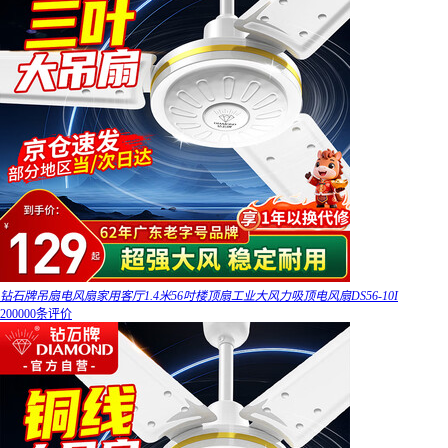
钻石牌吊扇电风扇家用客厅1.4米56吋楼顶扇工业大风力吸顶电风扇DS56-10I
200000条评价