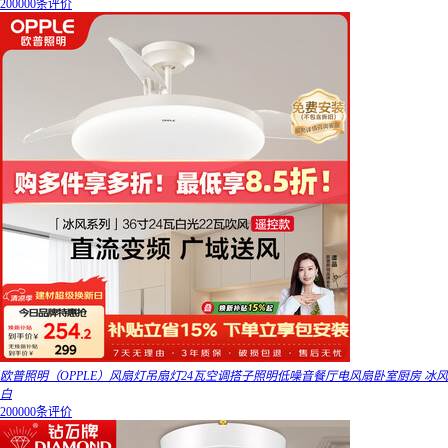
200000条评价
欧普照明（OPPLE）风扇灯吊扇灯24瓦空调搭子照明低噪音餐厅电风扇卧室厨房 冰风
白
200000条评价