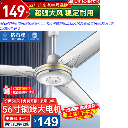
钻石牌吊扇电风扇家用客厅1.4米56吋楼顶扇工业大风力吸顶电风扇DS56-10I
200000条评价