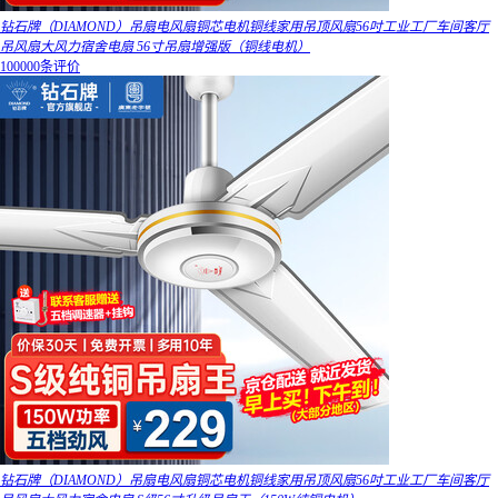
钻石牌（DIAMOND）吊扇电风扇铜芯电机铜线家用吊顶风扇56吋工业工厂车间客厅
吊风扇大风力宿舍电扇 56寸吊扇增强版（铜线电机）
100000条评价
钻石牌（DIAMOND）吊扇电风扇铜芯电机铜线家用吊顶风扇56吋工业工厂车间客厅