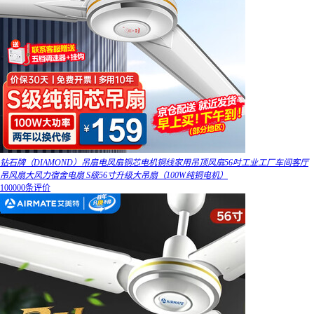
钻石牌（DIAMOND）吊扇电风扇铜芯电机铜线家用吊顶风扇56吋工业工厂车间客厅
吊风扇大风力宿舍电扇 S级56寸升级大吊扇（100W纯铜电机）
100000条评价