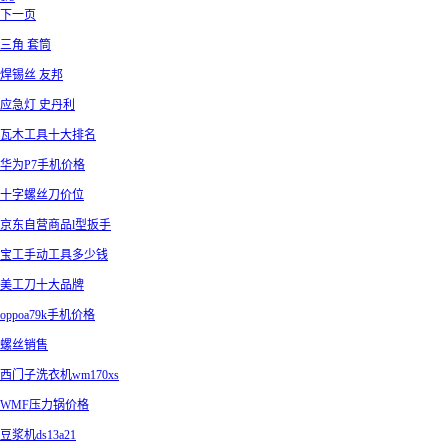
下一页
三角 套筒
焊锡丝 友邦
应急灯 史丹利
瓦木工具十大排名
华为P7手机价格
十字螺丝刀价位
京东自营商品l型扳手
宝工手动工具多少钱
美工刀十大品牌
oppoa79k手机价格
螺丝销售
西门子洗衣机wm170xs
WMF压力锅价格
豆浆机ds13a21