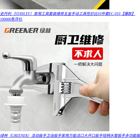
史丹利（STANLEY）家用工具套装维修五金手动工具性价比10件套EC-010【爆款】
100000条评价
绿林（GREENER）活动扳手卫浴扳手家用万能活口大开口扳手短柄水管扳手多功能扳