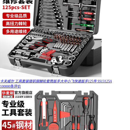
卡夫威尔 工具套装铬钒钢棘轮套筒扳手大中小飞快速扳手125件 SS13125A
100000条评价