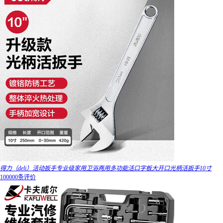
得力（deli）活动扳手专业级家用卫浴两用多功能活口字板大开口光柄活扳手10寸
100000条评价