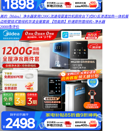
美的（Midea）净水器家用1200G流速母婴直饮机厨房台下式RO反渗透加热一体机餐
边柜壁挂式管线机华凌全屋套装 【性能款】秒速即热管线机+净水器
20000条评价