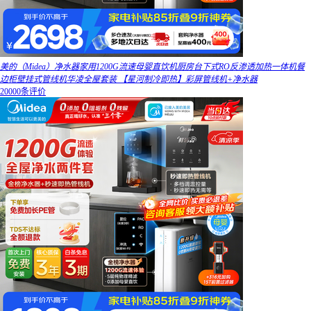
美的（Midea）净水器家用1200G流速母婴直饮机厨房台下式RO反渗透加热一体机餐
边柜壁挂式管线机华凌全屋套装 【星河制冷即热】彩屏管线机+净水器
20000条评价