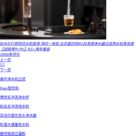
BORAVIT即热饮水机家用 净饮一体机 台式直饮机RO反渗透净水器过滤净水机免安装
【滤除率99.9%】M11-两年套装
20000条评价
上一页
1/5
下一页
美玲净水机过滤
Haier智饮机
博世反冲洗净水杯
松友反冲洗纯水机
苏泊尔直饮龙头净水器
科漫大通量软水机
碧然德滤芯漏粉