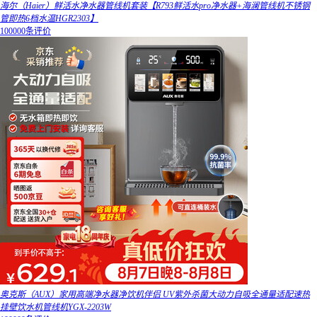
海尔（Haier）鲜活水净水器管线机套装【R793鲜活水pro净水器+海澜管线机不锈钢
管即热6档水温HGR2303】
100000条评价
奥克斯（AUX）家用高端净水器净饮机伴侣 UV紫外杀菌大动力自吸全通量适配速热
挂壁饮水机管线机YGX-2203W