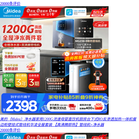
20000条评价
美的（Midea）净水器家用1200G流速母婴直饮机厨房台下式RO反渗透加热一体机餐
边柜壁挂式管线机华凌全屋套装 【真沸腾即热】管线机+净水器
20000条评价