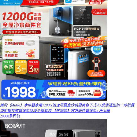
美的（Midea）净水器家用1200G流速母婴直饮机厨房台下式RO反渗透加热一体机餐
边柜壁挂式管线机华凌全屋套装 【热销款】官方即热管线机+净水器
20000条评价