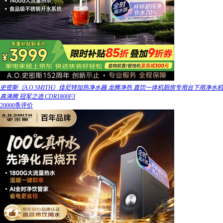
史密斯（A.O.SMITH）佳尼特加热净水器 龙腾净热 直饮一体机厨房专用台下用净水机
真沸腾 冠军之选 CDR1800F3
20000条评价