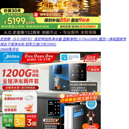
史密斯（A.O.SMITH）佳尼特加热净水器 蓝鲸净热2.0 Ultra1000G直饮一体机厨房专
用台下用净水机 冠军之选CDR2500S2
20000条评价