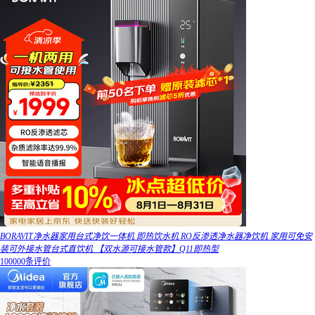
BORAVIT净水器家用台式净饮一体机 即热饮水机 RO反渗透净水器净饮机 家用可免安
装可外接水管台式直饮机 【双水源可接水管款】Q11即热型
100000条评价