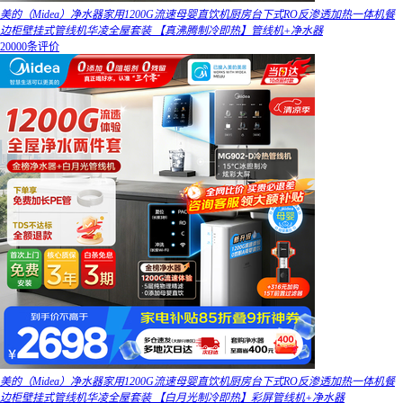
美的（Midea）净水器家用1200G流速母婴直饮机厨房台下式RO反渗透加热一体机餐
边柜壁挂式管线机华凌全屋套装 【真沸腾制冷即热】管线机+净水器
20000条评价
美的（Midea）净水器家用1200G流速母婴直饮机厨房台下式RO反渗透加热一体机餐
边柜壁挂式管线机华凌全屋套装 【白月光制冷即热】彩屏管线机+净水器