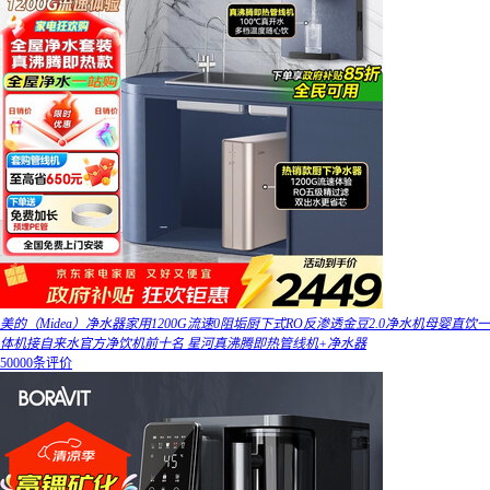
美的（Midea）净水器家用1200G流速0阻垢厨下式RO反渗透金豆2.0净水机母婴直饮一
体机接自来水官方净饮机前十名 星河真沸腾即热管线机+净水器
50000条评价