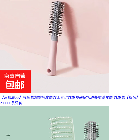
【已售20万】气垫梳按摩气囊梳女士专用卷发神器家用防静电蓬松梳 卷发梳【粉色】
200000条评价