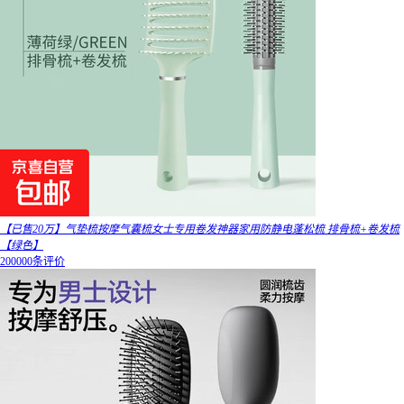
【已售20万】气垫梳按摩气囊梳女士专用卷发神器家用防静电蓬松梳 排骨梳+卷发梳
【绿色】
200000条评价