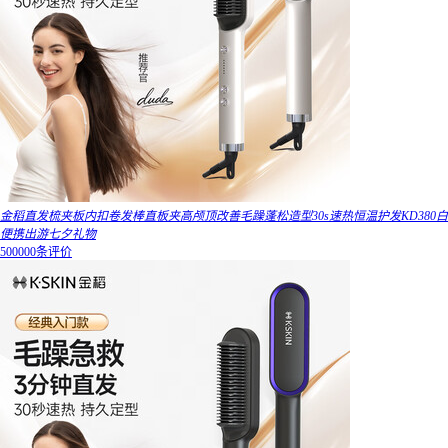
金稻直发梳夹板内扣卷发棒直板夹高颅顶改善毛躁蓬松造型30s速热恒温护发KD380白
便携出游七夕礼物
500000条评价