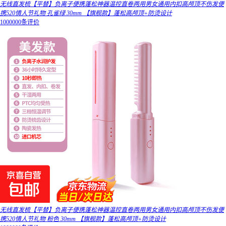
无线直发梳【平替】负离子便携蓬松神器温控直卷两用男女通用内扣高颅顶不伤发便
携520情人节礼物 孔雀绿 30mm 【旗舰款】蓬松高颅顶+防烫设计
1000000条评价
无线直发梳【平替】负离子便携蓬松神器温控直卷两用男女通用内扣高颅顶不伤发便
携520情人节礼物 粉色 30mm 【旗舰款】蓬松高颅顶+防烫设计