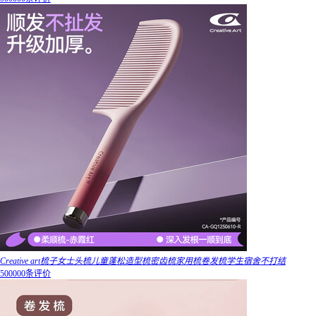
Creative art梳子女士头梳儿童蓬松造型梳密齿梳家用梳卷发梳学生宿舍不打结
500000条评价