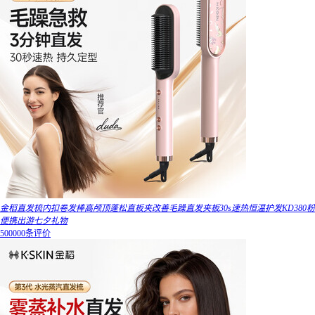
金稻直发梳内扣卷发棒高颅顶蓬松直板夹改善毛躁直发夹板30s速热恒温护发KD380粉
便携出游七夕礼物
500000条评价