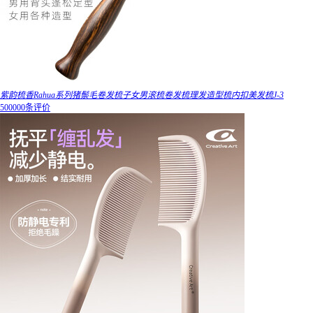
紫韵梳香Rahua系列猪鬃毛卷发梳子女男滚梳卷发梳理发造型梳内扣美发梳J-3
500000条评价