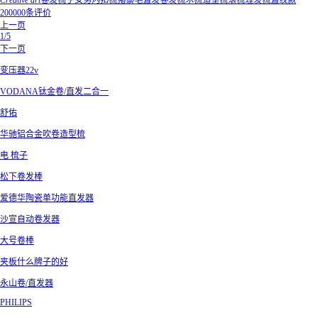
Creative art卷发梳子女男内扣梳猪鬃毛直发卷发梳木梳造型梳滚梳理发梳直纹款
200000条评价
上一页
1/5
下一页
变压器22v
VODANA钛金卷/直发二合一
舒佑
华驰铝合金吹卷造型梳
电 梳子
松下卷发棒
爱德华陶瓷单功能直发器
沙宣自动卷发器
大号卷棒
夹板什么牌子的好
永山卷/直发器
PHILIPS