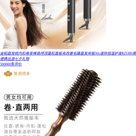
金稻直发梳内扣卷发棒高颅顶蓬松直板夹改善毛躁直发夹板30s速热恒温护发KD380黑
便携出游七夕礼物
500000条评价