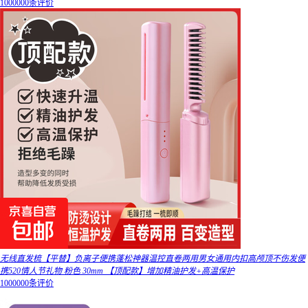
1000000条评价
无线直发梳【平替】负离子便携蓬松神器温控直卷两用男女通用内扣高颅顶不伤发便
携520情人节礼物 粉色 30mm 【顶配款】增加精油护发+高温保护
1000000条评价