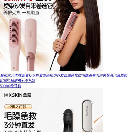
金稻水光柔顺蒸发补水护发烫染损伤养发自然蓬松抗毛躁直卷两用夹板蒸汽直发梳
KD880粉便携七夕礼物
500000条评价