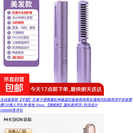
无线直发梳【平替】负离子便携蓬松神器温控直卷两用男女通用内扣高颅顶不伤发便
携520情人节礼物 紫色 30mm 【旗舰款】蓬松高颅顶+防烫设计
1000000条评价