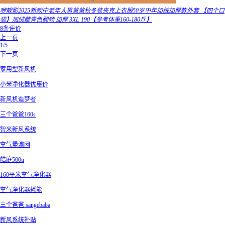
咿靓影2025新款中老年人男爸爸秋冬装夹克上衣服50岁中年加绒加厚款外套 【四个口
袋】加绒藏青色翻领 加厚 3XL 190【参考体重160-180斤】
8条评价
上一页
1/5
下一页
家用型新风机
小米净化器优惠价
新风机造梦者
三个爸爸160s
智米新风系统
空气堡滤网
皓庭500u
160平米空气净化器
空气净化器耗能
三个爸爸 sangebaba
新风系统补贴