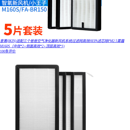
意菁(IKIN)适配三个爸爸空气净化器新风机系统过滤网高效HEPA滤芯除PM2.5雾霾
M160S（中效*2+侧面高效*2+顶层高效*1)
100条评价