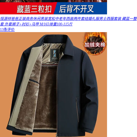
恒源祥爸爸正装商务休闲男装宽松中老年西装两件套结婚礼服男士西服套装 藏蓝一整
套 外套裤子+衬衫+马甲 M/165体重100-115斤
13条评价