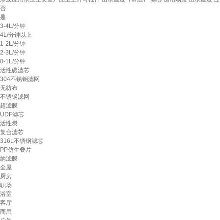
否
是
3-4L/分钟
4L/分钟以上
1-2L/分钟
2-3L/分钟
0-1L/分钟
活性碳滤芯
304不锈钢滤网
无纺布
不锈钢滤网
超滤膜
UDF滤芯
活性炭
复合滤芯
316L不锈钢滤芯
PP仿生叠片
纳滤膜
全屋
厨房
职场
浴室
客厅
商用