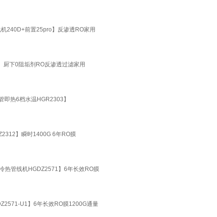
机240D+前置25pro】反渗透RO家用
-R】厨下0阻垢剂RO反渗透过滤家用
管即热6档水温HGR2303】
312】瞬时1400G 6年RO膜
+冷热管线机HGDZ2571】6年长效RO膜
571-U1】6年长效RO膜1200G通量