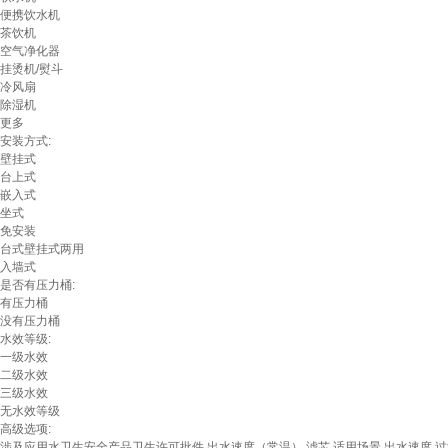
便携饮水机
茶饮机
空气净化器
挂烫机/熨斗
冷风扇
除湿机
更多
安装方式:
壁挂式
台上式
嵌入式
坐式
免安装
台式壁挂式两用
入墙式
是否有压力桶:
有压力桶
没有压力桶
水效等级:
一级水效
二级水效
三级水效
无水效等级
高级选项:
涉及应用水卫生安全产品卫生许可批件
出水速度（常温）
滤芯
适用场景
出水速度
过