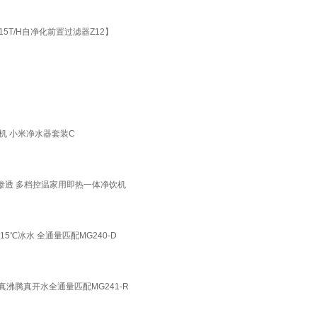
15T/H自净化前置过滤器Z12】
线机 小米净水器套装C
O反渗透 多档控温家用即热一体净饮机
℃冰水 全通量匹配MG240-D
沸腾真开水全通量匹配MG241-R