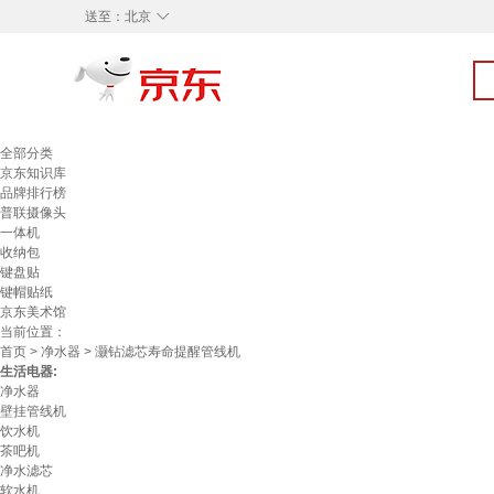
◇
送至：
北京
全部分类
京东知识库
品牌排行榜
普联摄像头
一体机
收纳包
键盘贴
键帽贴纸
京东美术馆
当前位置：
首页
>
净水器
> 灏钻滤芯寿命提醒管线机
生活电器:
净水器
壁挂管线机
饮水机
茶吧机
净水滤芯
软水机