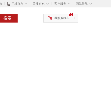
◇
◇
◇
◇
购
手机京东
关注京东
客户服务
网站导航
0
搜索
我的购物车
>