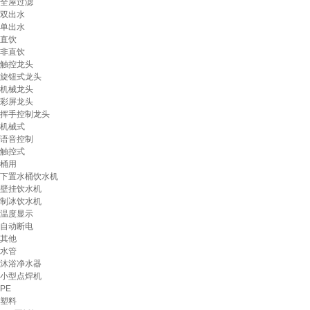
全屋过滤
双出水
单出水
直饮
非直饮
触控龙头
旋钮式龙头
机械龙头
彩屏龙头
挥手控制龙头
机械式
语音控制
触控式
桶用
下置水桶饮水机
壁挂饮水机
制冰饮水机
温度显示
自动断电
其他
水管
沐浴净水器
小型点焊机
PE
塑料