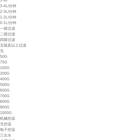
户外
3-4L/分钟
2-3L/分钟
1-2L/分钟
0-1L/分钟
一级过滤
二级过滤
四级过滤
五级及以上过滤
无
50G
75G
100G
200G
400G
500G
600G
700G
800G
900G
1000G
机械控温
无控温
电子控温
三出水