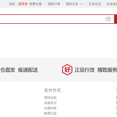
◇
你好，
请登录
免费注册
我的订单
我的京东
京东会员
企业采
好
直发，极速配送
正品行货，精致服务
支付方式
货到付款
在线支付
分期付款
邮局汇款