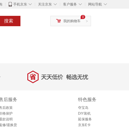
◇
◇
◇
◇
购
手机京东
关注京东
客户服务
网站导航
0
搜索
我的购物车
>
省
天天低价，畅选无忧
售后服务
特色服务
售后政策
夺宝岛
价格保护
DIY装机
退款说明
延保服务
返修/退换货
京东E卡