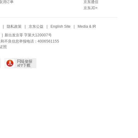
取消订单
京东通信
京东JD+
|
隐私政策
|
京东公益
|
English Site
|
Media & IR
| 新出发京零 字第大120007号
法和不良信息举报电话：4006561155
证照