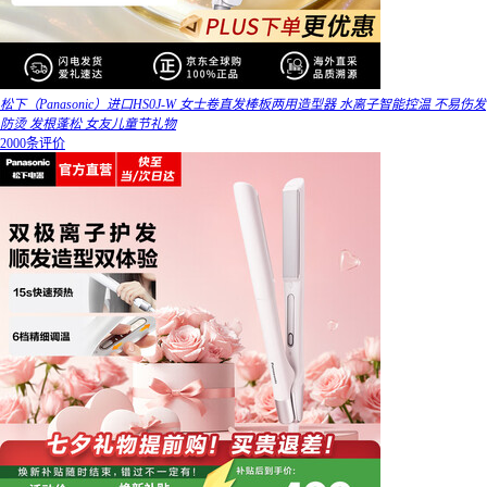
松下（Panasonic）进口HS0J-W 女士卷直发棒板两用造型器 水离子智能控温 不易伤发
防烫 发根蓬松 女友儿童节礼物
2000条评价