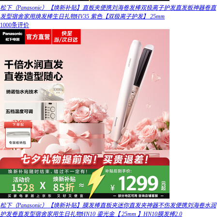
松下（Panasonic）【焕新补贴】直板夹便携刘海卷发棒双极离子护发直发板神器卷直
发型宿舍家用焕发棒生日礼物HV35 紫色【双极离子护发】 25mm
1000条评价
松下（Panasonic）【焕新补贴】膜发棒直板夹迷你直发夹神器不伤发便携刘海卷水润
护发卷直发型宿舍家用生日礼物HN10 鎏光金【 25mm 】HN10膜发棒2.0