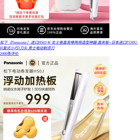
松下（Panasonic）进口HS0J-W 女士卷直发棒两用造型神器 直夹板+日本进口P330U-
H复式小巧3刀头 男士电动剃须刀
2000条评价