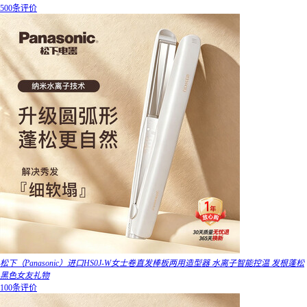
500条评价
松下（Panasonic）进口HS0J-W女士卷直发棒板两用造型器 水离子智能控温 发根蓬松
黑色女友礼物
100条评价