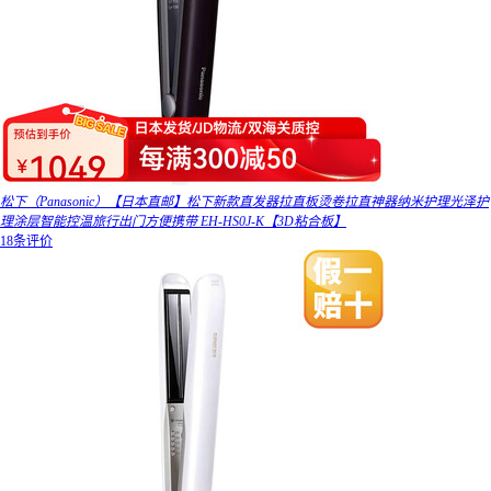
松下（Panasonic）【日本直邮】松下新款直发器拉直板烫卷拉直神器纳米护理光泽护
理涂层智能控温旅行出门方便携带 EH-HS0J-K【3D粘合板】
18条评价