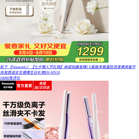
松下（Panasonic）【七夕情人节礼物】纳诺怡膜发棒2.0直板夹卷直防烫发棒夹板不
伤发质送女生便携生日礼物EH-HN10
10000条评价