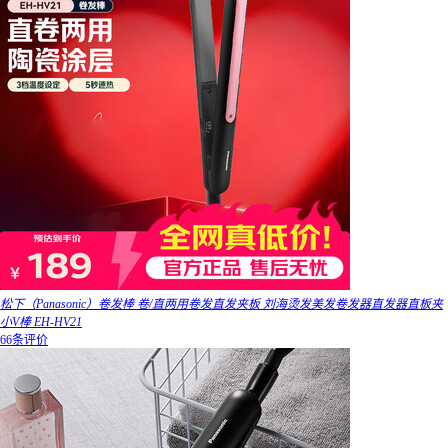
松下（Panasonic）卷发棒 卷/直两用卷发直发夹板 刘海烫发美发卷发器直发器直板夹
小V棒 EH-HV21
66条评价