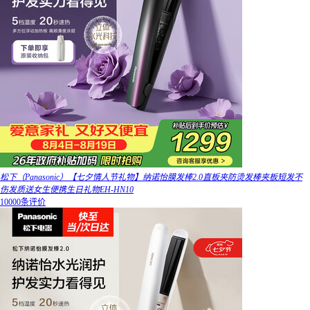
松下（Panasonic）【七夕情人节礼物】纳诺怡膜发棒2.0直板夹防烫发棒夹板短发不
伤发质送女生便携生日礼物EH-HN10
10000条评价