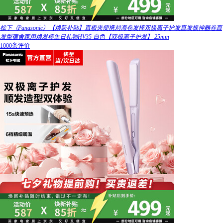
松下（Panasonic）【焕新补贴】直板夹便携刘海卷发棒双极离子护发直发板神器卷直
发型宿舍家用焕发棒生日礼物HV35 白色【双极离子护发】 25mm
1000条评价