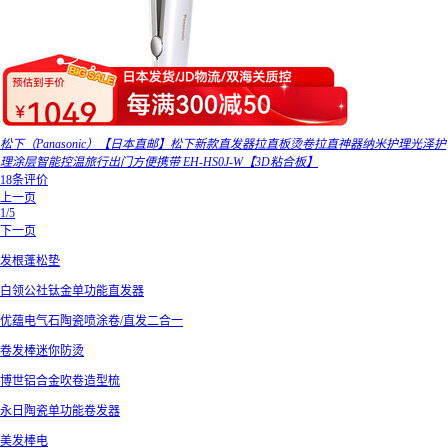
松下（Panasonic）【日本直邮】松下新款直发器拉直板烫卷拉直神器纳米护理光泽护
理涂层智能控温旅行出门方便携带 EH-HS0J-W【3D粘合板】
18条评价
上一页
1/5
下一页
发根蓬松垫
白领公社钛金单功能直发器
优蕴电气石陶瓷喷涂卷/直发二合一
卷发棒迷你防烫
博世铝合金吹卷造型梳
永日陶瓷单功能卷发器
美发棒电