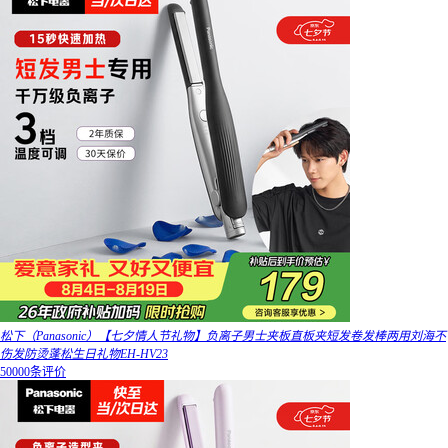
松下（Panasonic）【七夕情人节礼物】负离子男士夹板直板夹短发卷发棒两用刘海不
伤发防烫蓬松生日礼物EH-HV23
50000条评价