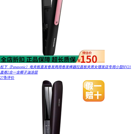
松下（Panasonic）电夹板直发卷发两用卷发棒器拉直板夹男女理发店专用小型HV21
直卷2合一含椰子油涂层
27条评价