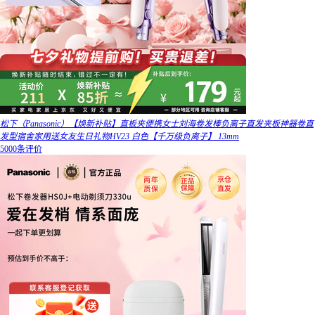
松下（Panasonic）【焕新补贴】直板夹便携女士刘海卷发棒负离子直发夹板神器卷直
发型宿舍家用送女友生日礼物HV23 白色【千万级负离子】 13mm
5000条评价