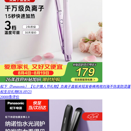
松下（Panasonic）【七夕情人节礼物】负离子直板夹短发卷棒两用刘海不伤发防烫蓬
松生日礼物EH-HV23
20000条评价