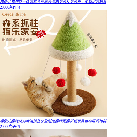
喵仙儿猫爬架一体猫窝多层跳台剑麻猫抓柱猫抓板小型椰树猫玩具
20000条评价
喵仙儿猫爬架剑麻猫抓柱小型耐磨猫咪逗猫抓板玩具自嗨解闷神器
20000条评价