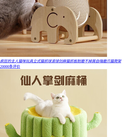
疯狂的主人猫咪玩具立式猫抓球滚球剑麻猫抓板耐磨不掉屑自嗨磨爪猫爬架
20000条评价