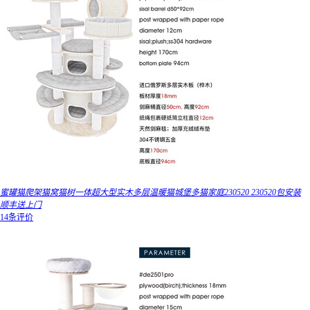
蜜罐猫爬架猫窝猫树一体超大型实木多层温暖猫城堡多猫家庭230520 230520包安装
顺丰送上门
14条评价