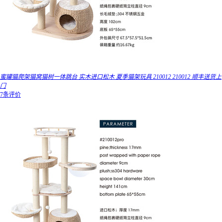
蜜罐猫爬架猫窝猫树一体跳台 实木进口松木 夏季猫架玩具 210012 210012 顺丰送货上
门
7条评价