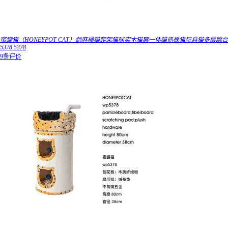
蜜罐猫（HONEYPOT CAT）剑麻桶猫爬架猫咪实木猫窝一体猫抓板猫玩具猫多层跳台
5378 5378
9条评价