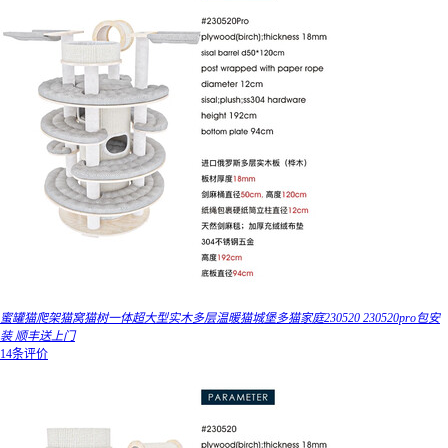
蜜罐猫爬架猫窝猫树一体超大型实木多层温暖猫城堡多猫家庭230520 230520pro包安
装 顺丰送上门
14条评价