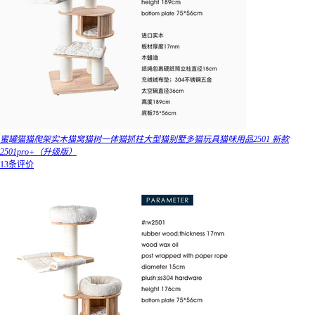
蜜罐猫猫爬架实木猫窝猫树一体猫抓柱大型猫别墅多猫玩具猫咪用品2501 新款
2501pro+（升级版）
13条评价