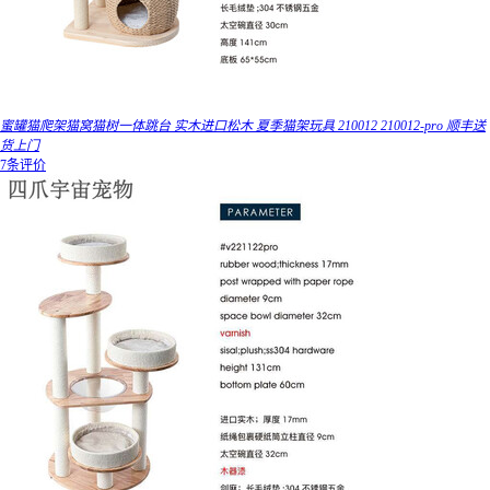
蜜罐猫爬架猫窝猫树一体跳台 实木进口松木 夏季猫架玩具 210012 210012-pro 顺丰送
货上门
7条评价