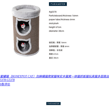
蜜罐猫（HONEYPOT CAT）剑麻桶猫爬架猫咪实木猫窝一体猫抓板猫玩具猫多层跳台
5378 G5378
9条评价