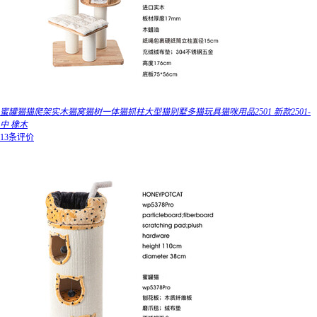
蜜罐猫猫爬架实木猫窝猫树一体猫抓柱大型猫别墅多猫玩具猫咪用品2501 新款2501-
中 橡木
13条评价