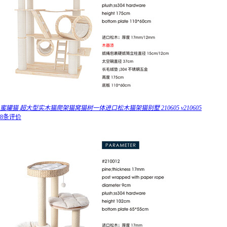
蜜罐猫 超大型实木猫爬架猫窝猫树一体进口松木猫架猫别墅 210605 v210605
8条评价