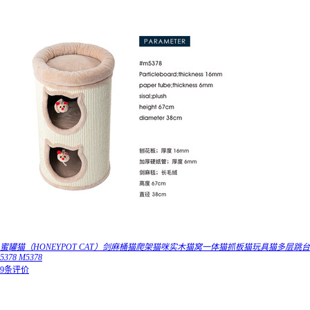
蜜罐猫（HONEYPOT CAT）剑麻桶猫爬架猫咪实木猫窝一体猫抓板猫玩具猫多层跳台
5378 M5378
9条评价