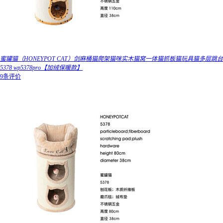
蜜罐猫（HONEYPOT CAT）剑麻桶猫爬架猫咪实木猫窝一体猫抓板猫玩具猫多层跳台
5378 wp5378pro【加绒保暖款】
9条评价