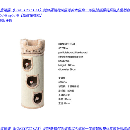
蜜罐猫（HONEYPOT CAT）剑麻桶猫爬架猫咪实木猫窝一体猫抓板猫玩具猫多层跳台
5378 wp5378【加绒保暖款】
9条评价
蜜罐猫（HONEYPOT CAT）剑麻桶猫爬架猫咪实木猫窝一体猫抓板猫玩具猫多层跳台