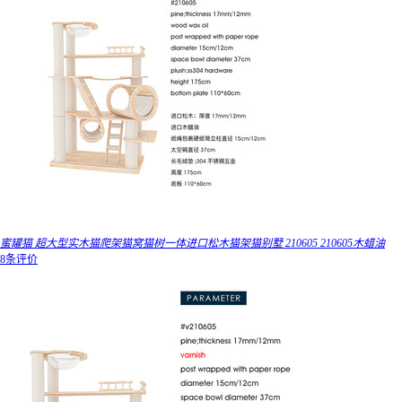
蜜罐猫 超大型实木猫爬架猫窝猫树一体进口松木猫架猫别墅 210605 210605木蜡油
8条评价