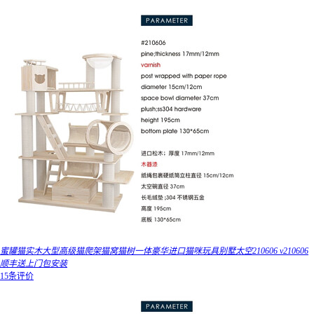
蜜罐猫实木大型高级猫爬架猫窝猫树一体豪华进口猫咪玩具别墅太空210606 v210606
顺丰送上门包安装
15条评价