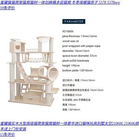
蜜罐猫猫爬架猫窝猫树一体剑麻桶多层猫窝 冬季保暖猫房子 5378 5378pro
19条评价
蜜罐猫实木大型高级猫爬架猫窝猫树一体豪华进口猫咪玩具别墅太空210606 210606顺
丰送上门包安装
15条评价