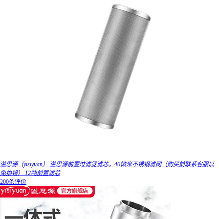
溢思源（yisiyuan） 溢思源前置过滤器滤芯，40微米不锈钢滤网（购买前联系客服以
免拍错） 12吨前置滤芯
200条评价