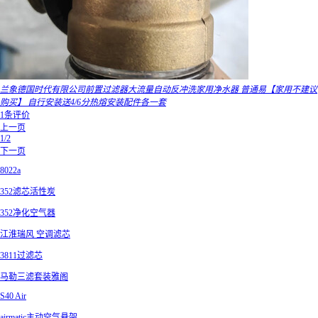
兰象德国时代有限公司前置过滤器大流量自动反冲洗家用净水器 普通易【家用不建议
购买】 自行安装送4/6分热熔安装配件各一套
1条评价
上一页
1/2
下一页
8022a
352滤芯活性炭
352净化空气器
江淮瑞风 空调滤芯
3811过滤芯
马勒三滤套装雅阁
S40 Air
airmatic主动空气悬架