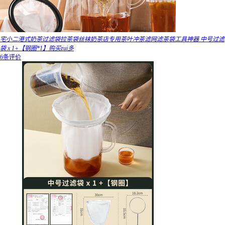
宅小二港式奶茶过滤袋拉茶袋丝袜奶茶店专用茶叶冲茶滤网滤茶袋工具神器 中号过滤
袋 x 1+【钢圈*1】购买zui多
6条评价