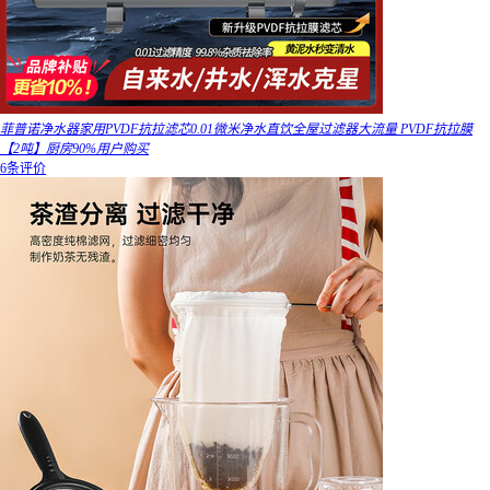
菲普诺净水器家用PVDF抗拉滤芯0.01微米净水直饮全屋过滤器大流量 PVDF抗拉膜
【2吨】厨房90%用户购买
6条评价