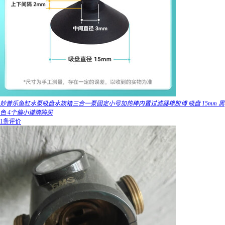
妙普乐鱼缸水泵吸盘水族箱三合一泵固定小号加热棒内置过滤器橡胶博 吸盘 15mm 黑
色 4个偏小谨慎购买
1条评价