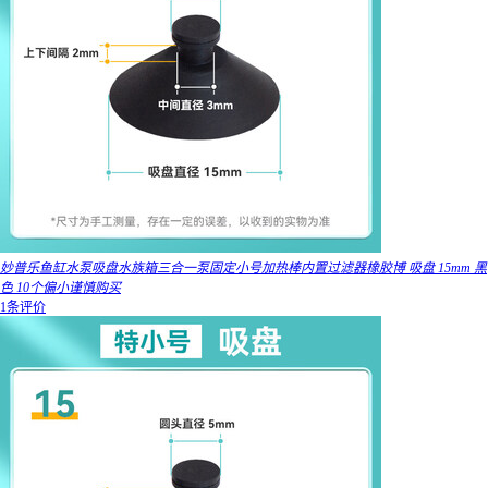
妙普乐鱼缸水泵吸盘水族箱三合一泵固定小号加热棒内置过滤器橡胶博 吸盘 15mm 黑
色 10个偏小谨慎购买
1条评价