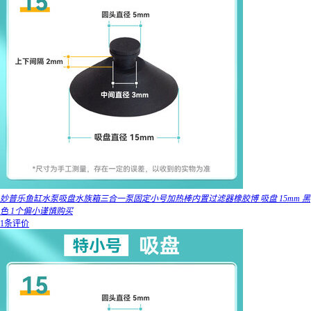
妙普乐鱼缸水泵吸盘水族箱三合一泵固定小号加热棒内置过滤器橡胶博 吸盘 15mm 黑
色 1个偏小谨慎购买
1条评价