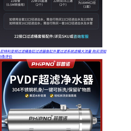
尼特利变频过滤桶鱼缸过滤器鱼缸外置过滤系统滤桶大流量 购买须知
9条评价