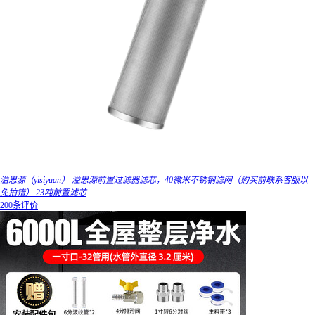
溢思源（yisiyuan） 溢思源前置过滤器滤芯，40微米不锈钢滤网（购买前联系客服以
免拍错） 23吨前置滤芯
200条评价