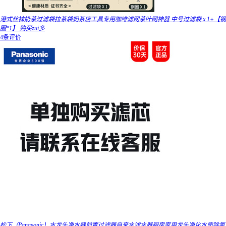
港式丝袜奶茶过滤袋拉茶袋奶茶店工具专用咖啡滤网茶叶网神器 中号过滤袋 x 1+【钢
圈*1】 购买zui多
4条评价
松下（Panasonic）水龙头净水器前置过滤器自来水滤水器厨房家用龙头净化水质除氯