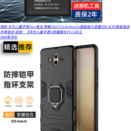
简耐 华为儿童手表3pro电池 荣耀小k2/3/3s/4x/4pro/5x超能版大容量SIM-AL00智能电话
手表电池 适用：【华为儿童手表5/新耀版/KYT-L10D】
2000条评价