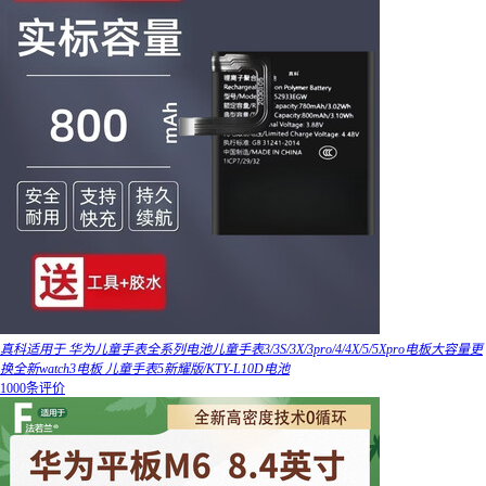
真科适用于 华为儿童手表全系列电池儿童手表3/3S/3X/3pro/4/4X/5/5Xpro电板大容量更
换全新watch3电板 儿童手表5新耀版/KTY-L10D电池
1000条评价