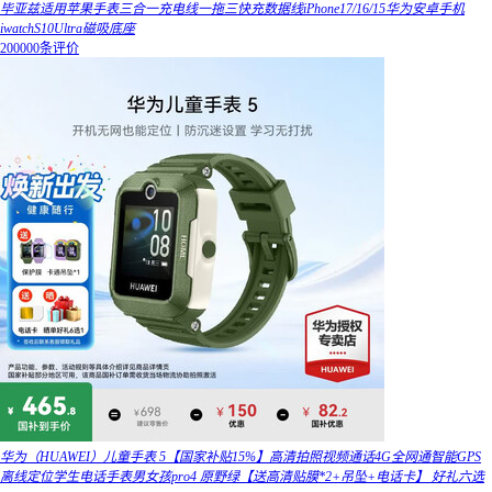
毕亚兹适用苹果手表三合一充电线一拖三快充数据线iPhone17/16/15华为安卓手机
iwatchS10Ultra磁吸底座
200000条评价
华为（HUAWEI）儿童手表 5【国家补贴15%】高清拍照视频通话4G全网通智能GPS
离线定位学生电话手表男女孩pro4 原野绿【送高清贴膜*2+吊坠+电话卡】 好礼六选