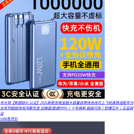
华大哥【新国标3C认证】2026新款充电宝超大容量自带快充线可上飞机高铁适配华为
全系列超级快充鸿蒙优选 远峰蓝l提速999%丨十年换新 超级闪充丨防爆芯片丨正品保
证
1000条评价