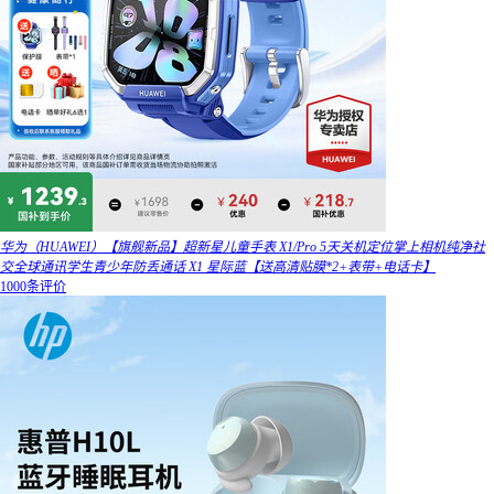
华为（HUAWEI）【旗舰新品】超新星儿童手表 X1/Pro 5天关机定位掌上相机纯净社
交全球通讯学生青少年防丢通话 X1 星际蓝【送高清贴膜*2+表带+电话卡】
1000条评价