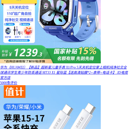
华为（HUAWEI）【新品】超新星儿童手表 X1/Pro 5天关机定位掌上相机纯净社交全
球通讯学生青少年防丢通话 MT33 X1 星际蓝【送高清贴膜*2+表带+电话卡】 JD电竞
官方店
5000条评价