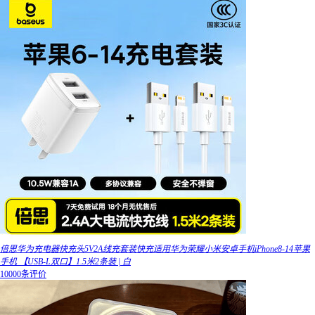
倍思华为充电器快充头5V2A线充套装快充适用华为荣耀小米安卓手机iPhone8-14苹果
手机 【USB-L双口】1.5米2条装 | 白
10000条评价