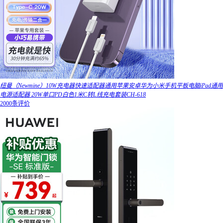
纽曼（Newmine）10W充电器快速适配器通用苹果安卓华为小米手机平板电脑iPad通用
电源适配器 20W单口PD白色1米C转L线充电套装CH-618
2000条评价