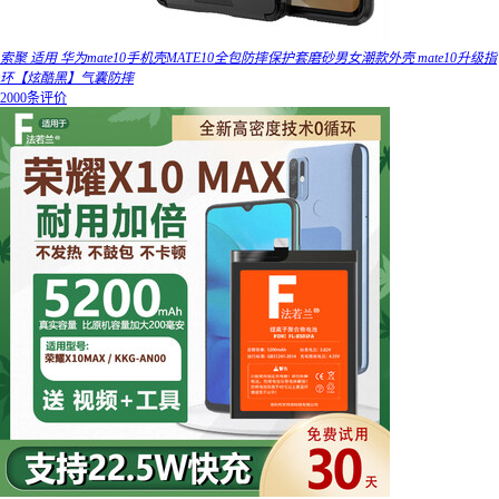
索聚 适用 华为mate10手机壳MATE10全包防摔保护套磨砂男女潮款外壳 mate10升级指
环【炫酷黑】气囊防摔
2000条评价