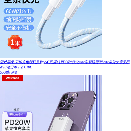
值计苹果17/16充电线双头Type-C数据线 PD60W快充ctoc车载适用IPhone华为小米手机
iPad笔记本 1米 C10L
5000条评价