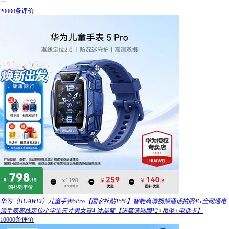
一
20000条评价
华为（HUAWEI）儿童手表5Pro【国家补贴15%】智能高清视频通话拍照4G全网通电
话手表离线定位小学生天才男女孩4 冰晶蓝【送高清贴膜*2+吊坠+电话卡】
10000条评价