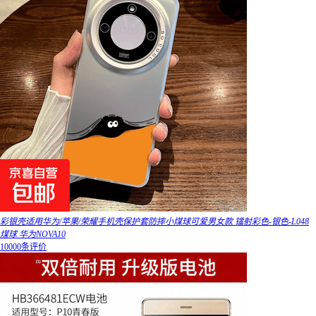
彩银壳适用华为/苹果/荣耀手机壳保护套防摔小煤球可爱男女款 镭射彩色-银色-L048
煤球 华为NOVA10
10000条评价