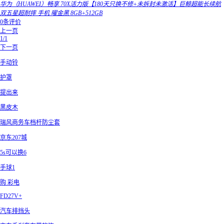
华为（HUAWEI）畅享 70X活力版【180天只换不修+未拆封未激活】巨鲸超能长续航
双五星超耐摔 手机 曜金黑 8GB+512GB
0条评价
上一页
1/1
下一页
手动铃
护罩
提出来
黑皮木
瑞风商务车档杆防尘套
京东207城
5s可以换6
手球1
购 彩电
FD27V+
汽车排挡头