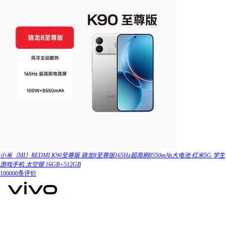
小米（MI）REDMI K90至尊版 骁龙8至尊版165Hz超高刷8550mAh大电池 红米5G 学生
游戏手机 太空银 16GB+512GB
100000条评价