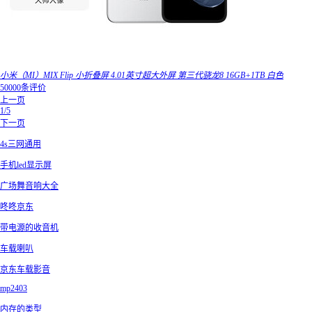
小米（MI）MIX Flip 小折叠屏 4.01英寸超大外屏 第三代骁龙8 16GB+1TB 白色
50000条评价
上一页
1/5
下一页
4s三网通用
手机led显示屏
广场舞音响大全
咚咚京东
带电源的收音机
车载喇叭
京东车载影音
mp2403
内存的类型