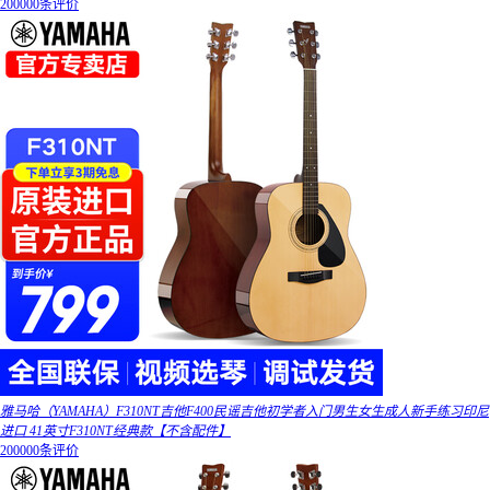
200000条评价
雅马哈（YAMAHA）F310NT吉他F400民谣吉他初学者入门男生女生成人新手练习印尼
进口 41英寸F310NT经典款【不含配件】
200000条评价