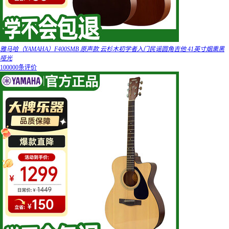
雅马哈（YAMAHA）F400SMB 原声款 云杉木初学者入门民谣圆角吉他 41英寸烟熏黑
哑光
100000条评价