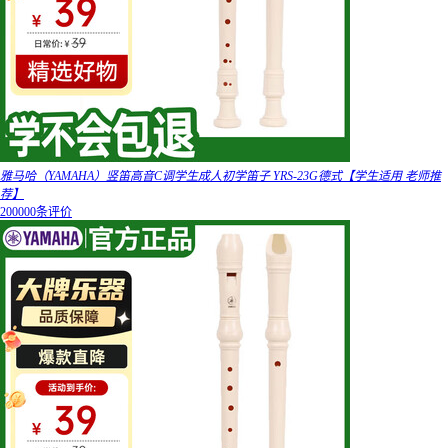
雅马哈（YAMAHA）竖笛高音C调学生成人初学笛子 YRS-23G德式【学生适用 老师推
荐】
200000条评价