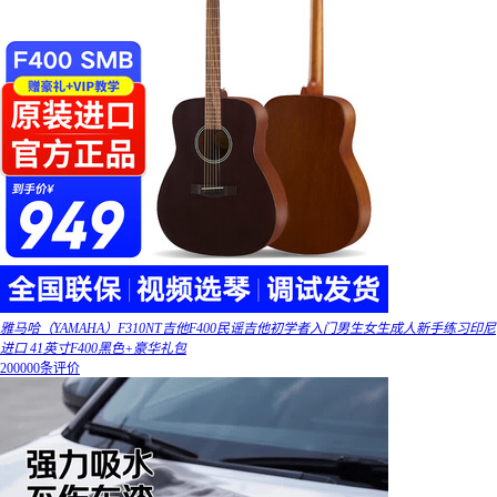
雅马哈（YAMAHA）F310NT吉他F400民谣吉他初学者入门男生女生成人新手练习印尼
进口 41英寸F400黑色+豪华礼包
200000条评价