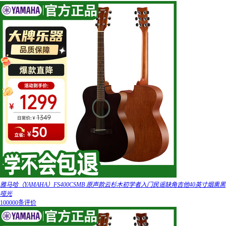
雅马哈（YAMAHA）FS400CSMB 原声款云杉木初学者入门民谣缺角吉他40英寸烟熏黑
哑光
100000条评价