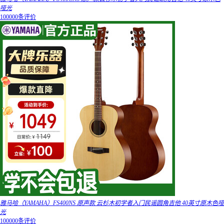
哑光
100000条评价
雅马哈（YAMAHA）FS400NS 原声款 云杉木初学者入门民谣圆角吉他 40英寸原木色哑
光
100000条评价