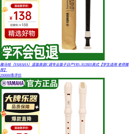
雅马哈（YAMAHA）竖笛高音C调专业笛子日产YRS-302BIII英式【学生适用 老师推
荐】
200000条评价