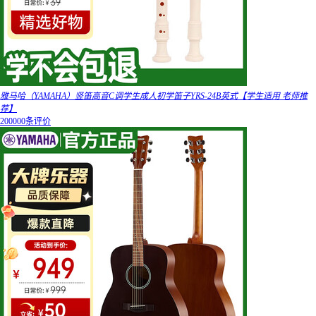
雅马哈（YAMAHA）竖笛高音C调学生成人初学笛子YRS-24B英式【学生适用 老师推
荐】
200000条评价