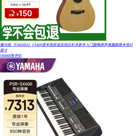
雅马哈（YAMAHA）FX400原木色民谣吉他云杉木新手入门圆角原声电箱款原木色41
英寸
100000条评价