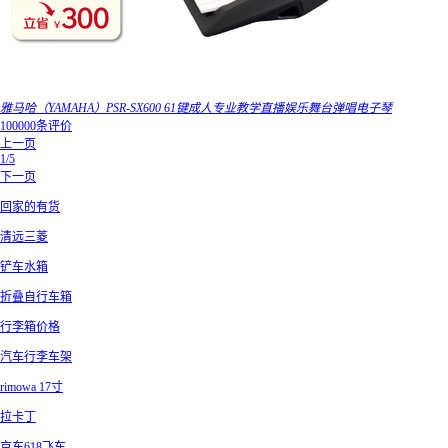
雅马哈（YAMAHA）PSR-SX600 61键成人专业教学直播娱乐舞台弹唱电子琴
100000条评价
上一页
1/5
下一页
回家的有货
清远三菱
铲车水箱
折叠自行车箱
行李箱价格
汽车行李车架
rimowa 17寸
拉卡丁
京东618飞车