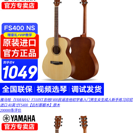
雅马哈（YAMAHA）F310NT吉他F400民谣吉他初学者入门男生女生成人新手练习印尼
进口 40英寸FS400【云杉那都木】原木
200000条评价