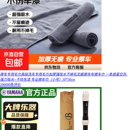
擦车专用毛巾高级洗车专用毛巾加厚强吸水不掉毛无痕擦车布擦车巾 一条装星空灰-
强力吸水+不伤车漆 专业擦车巾（小号）30*30cm
200000条评价