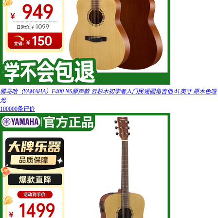
雅马哈（YAMAHA）F400 NS原声款 云杉木初学者入门民谣圆角吉他 41英寸 原木色哑
光
100000条评价