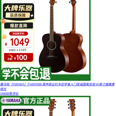
雅马哈（YAMAHA）FS400SMB 原声款云杉木初学者入门民谣圆角吉他 40英寸烟熏黑
哑光
100000条评价