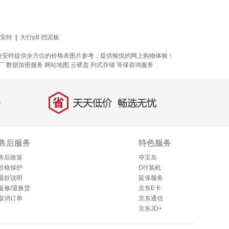
捷安特
|
大行p8 挡泥板
 捷安特提供全方位的价格表图片参考，提供愉悦的网上购物体验！
厂
数据加密服务
网站地图
云硬盘
列式存储
等保咨询服务
省
天天低价，畅选无忧
售后服务
特色服务
售后政策
夺宝岛
价格保护
DIY装机
退款说明
延保服务
返修/退换货
京东E卡
取消订单
京东通信
京东JD+