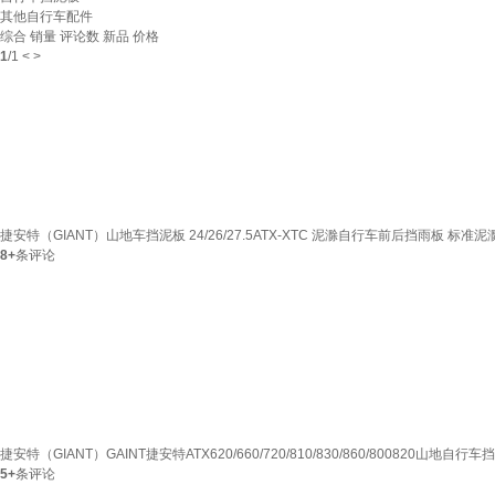
其他自行车配件
综合
销量
评论数
新品
价格
1
/
1
<
>
捷安特（GIANT）山地车挡泥板 24/26/27.5ATX-XTC 泥滁自行车前后挡雨板 标准
8+
条评论
捷安特（GIANT）GAINT捷安特ATX620/660/720/810/830/860/800820山地
5+
条评论