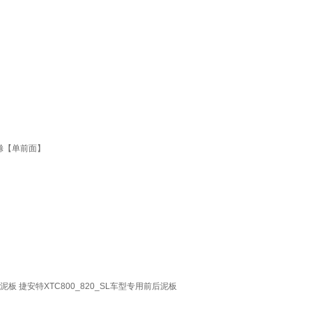
泥滁【单前面】
自行车挡泥板 捷安特XTC800_820_SL车型专用前后泥板