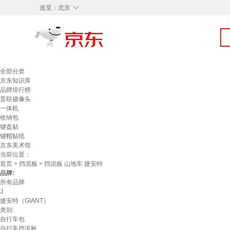
◇
送至：
北京
全部分类
京东知识库
品牌排行榜
普联摄像头
一体机
收纳包
键盘贴
键帽贴纸
京东美术馆
当前位置：
首页
>
挡泥板
> 挡泥板 山地车 捷安特
品牌:
所有品牌
J
捷安特（GIANT）
类别:
自行车包
自行车挡泥板