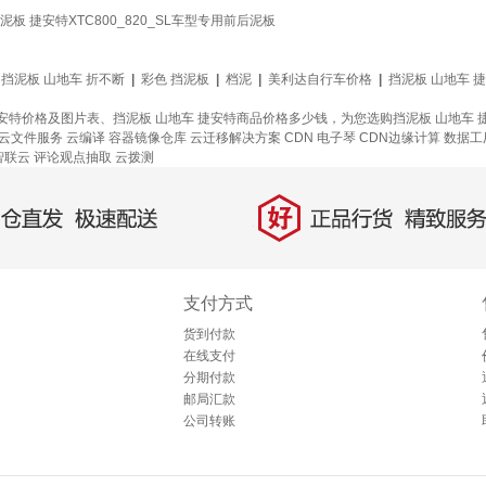
自行车挡泥板 捷安特XTC800_820_SL车型专用前后泥板
挡泥板 山地车 折不断
|
彩色 挡泥板
|
档泥
|
美利达自行车价格
|
挡泥板 山地车 
捷安特价格及图片表、挡泥板 山地车 捷安特商品价格多少钱，为您选购挡泥板 山地车
云文件服务
云编译
容器镜像仓库
云迁移解决方案
CDN
电子琴
CDN边缘计算
数据工
智联云
评论观点抽取
云拨测
好
直发，极速配送
正品行货，精致服务
支付方式
货到付款
在线支付
分期付款
邮局汇款
公司转账