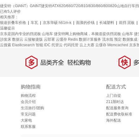
捷安特（GIANT）GAINT捷安特ATX620/660/720/810/830/860/800820山地
已有
5
人评价
相关推荐：
狼途折叠车价格
|
车瓦
|
京东华硕 h61m-k
|
面漆的价钱
|
长城塑料
|
前挡 泥板
|
温馨提示
京东是国内专业的挡泥板 山地车 捷安特网上购物商城，本频道提供挡泥板 山地车 
沙发床
数据云
云簇敏捷版
云部署
云缓存 Redis
数据计算服务
流水线
预定
数据集成
云搜索 Elasticsearch
智能 IDC 托管云
代码托管
云上大赛
云缓存 Memcached
京东
多
快
品类齐全，轻松购物
多仓
购物指南
配送方式
购物流程
上门自提
会员介绍
211限时达
生活旅行/团购
配送服务查询
常见问题
配送费收取标准
大家电
海外配送
联系客服