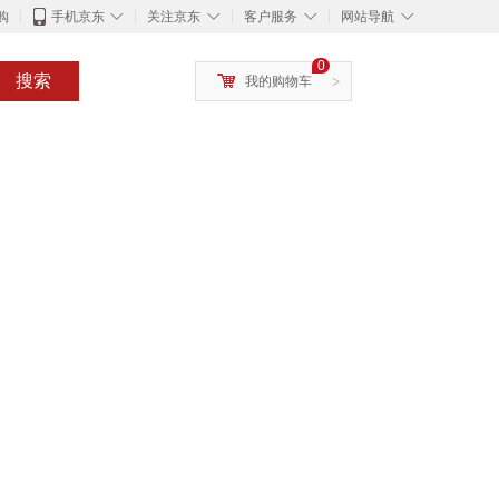
◇
◇
◇
◇
购
手机京东
关注京东
客户服务
网站导航
0
搜索
我的购物车
>