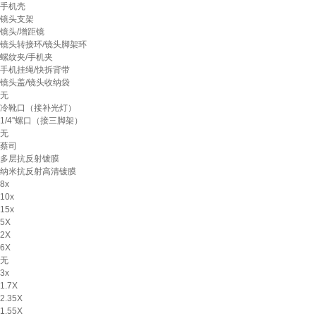
手机壳
镜头支架
镜头/增距镜
镜头转接环/镜头脚架环
螺纹夹/手机夹
手机挂绳/快拆背带
镜头盖/镜头收纳袋
无
冷靴口（接补光灯）
1/4''螺口（接三脚架）
无
蔡司
多层抗反射镀膜
纳米抗反射高清镀膜
8x
10x
15x
5X
2X
6X
无
3x
1.7X
2.35X
1.55X