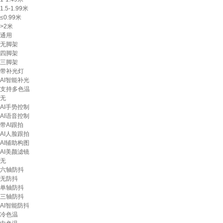
1.5-1.99米
≤0.99米
>2米
通用
无脚架
四脚架
三脚架
带补光灯
AI智能补光
支持多色温
无
AI手势控制
AI语音控制
带AI跟拍
AI人脸跟拍
AI辅助构图
AI美颜滤镜
无
六轴防抖
无防抖
单轴防抖
三轴防抖
AI智能防抖
冷色温