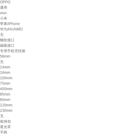
OPPO
通用
vivo
小米
苹果/iPhone
华为/HUAWEI
无
螺纹接口
磁吸接口
专用手机壳转接
58mm
无
14mm
18mm
100mm
75mm
400mm
85mm
60mm
120mm
230mm
无
收纳包
遮光罩
手柄