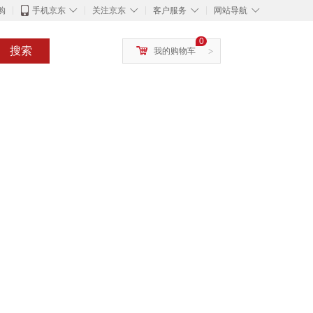
◇
◇
◇
◇
购
手机京东
关注京东
客户服务
网站导航
0
搜索
我的购物车
>