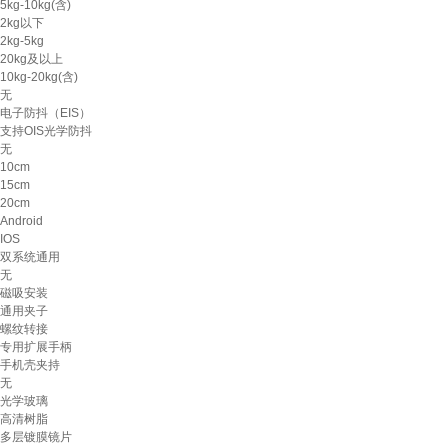
5kg-10kg(含)
2kg以下
2kg-5kg
20kg及以上
10kg-20kg(含)
无
电子防抖（EIS）
支持OIS光学防抖
无
10cm
15cm
20cm
Android
IOS
双系统通用
无
磁吸安装
通用夹子
螺纹转接
专用扩展手柄
手机壳夹持
无
光学玻璃
高清树脂
多层镀膜镜片