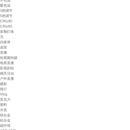
中色温
暖色温
3档调节
5档调节
CRI≥90
CRI≥95
多颗灯珠
无
自媒体
桌面
直播
短视频拍摄
电商直播
影视剧组
婚庆活动
户外直播
摄影
骑行
Vlog
亚克力
塑料
木质
镁合金
铝合金
碳纤维