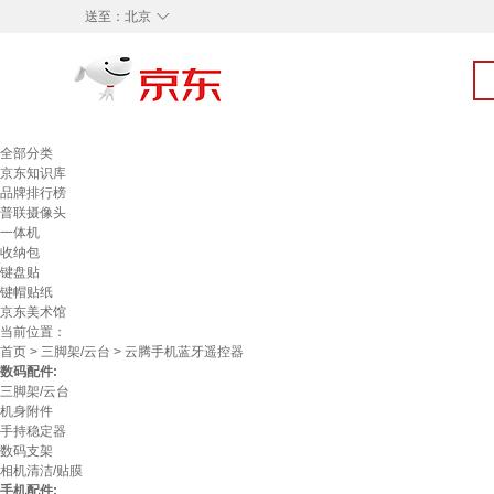
◇
送至：
北京
全部分类
京东知识库
品牌排行榜
普联摄像头
一体机
收纳包
键盘贴
键帽贴纸
京东美术馆
当前位置：
首页
>
三脚架/云台
> 云腾手机蓝牙遥控器
数码配件:
三脚架/云台
机身附件
手持稳定器
数码支架
相机清洁/贴膜
手机配件: