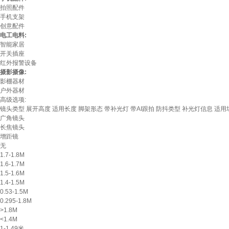
拍照配件
手机支架
创意配件
电工电料:
智能家居
开关插座
红外报警设备
摄影摄像:
影棚器材
户外器材
高级选项:
镜头类型
展开高度
适用长度
脚架形态
带补光灯
带AI跟拍
防抖类型
补光灯信息
适用
广角镜头
长焦镜头
增距镜
无
1.7-1.8M
1.6-1.7M
1.5-1.6M
1.4-1.5M
0.53-1.5M
0.295-1.8M
>1.8M
<1.4M
1-1.49米