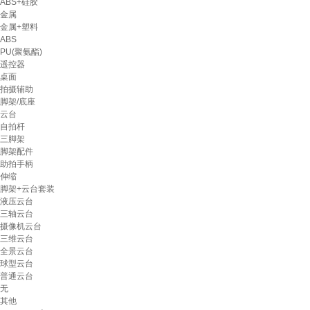
ABS+硅胶
金属
金属+塑料
ABS
PU(聚氨酯)
遥控器
桌面
拍摄辅助
脚架/底座
云台
自拍杆
三脚架
脚架配件
助拍手柄
伸缩
脚架+云台套装
液压云台
三轴云台
摄像机云台
三维云台
全景云台
球型云台
普通云台
无
其他