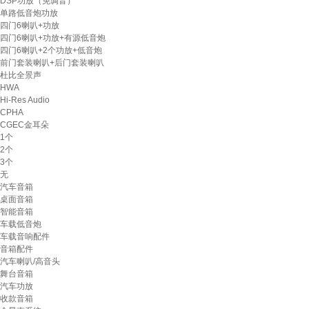
DSP功放（免调音）
单路低音炮功放
四门6喇叭+功放
四门6喇叭+功放+有源低音炮
四门6喇叭+2个功放+低音炮
前门套装喇叭+后门套装喇叭
杜比全景声
HWA
Hi-Res Audio
CPHA
CGEC金耳朵
1个
2个
3个
无
汽车音箱
桌面音箱
智能音箱
车载低音炮
车载音响配件
音箱配件
汽车喇叭/高音头
舞台音箱
汽车功放
收款音箱