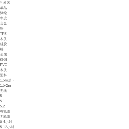
礼盒装
单品
涤纶
牛皮
合金
铁
TPE
木质
硅胶
棉
金属
碳钢
PVC
木质
塑料
1.5m以下
1.5-2m
无线
5
5.1
5.2
有轮滑
无轮滑
0-4小时
5-12小时