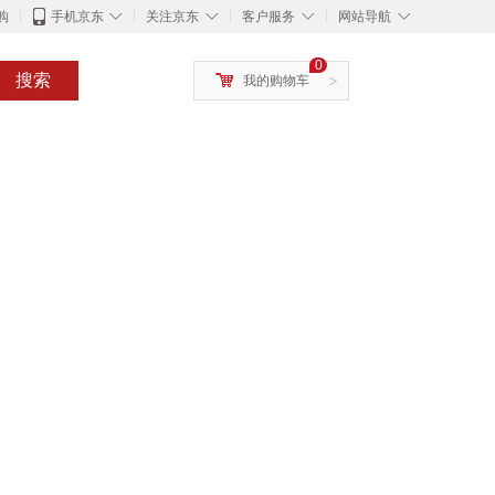
◇
◇
◇
◇
购
手机京东
关注京东
客户服务
网站导航
0
搜索
我的购物车
>