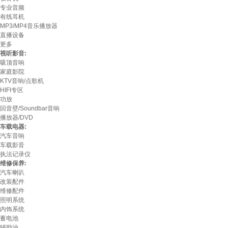
专业音频
有线耳机
MP3/MP4音乐播放器
直播设备
更多
视听影音:
吸顶音响
家庭影院
KTV音响/点歌机
HIFI专区
功放
回音壁/Soundbar音响
播放器/DVD
车载电器:
汽车音响
车载影音
执法记录仪
维修保养:
汽车喇叭
改装配件
维修配件
照明系统
内饰系统
蓄电池
辅助油