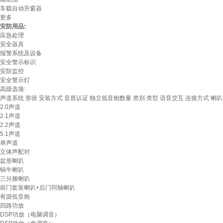
车载自动升窗器
更多
安防用品:
应急处理
安全器具
报警系统及设备
安全警示标识
安防监控
安全警示灯
高级选项:
声道系统
形状
安装方式
音质认证
独立低音炮数量
类别
类型
语音交互
连接方式
喇叭
2.0声道
2.1声道
2.2声道
5.1声道
单声道
立体声配对
盆形喇叭
蜗牛喇叭
三分频喇叭
前门套装喇叭+后门同轴喇叭
有源低音炮
四路功放
DSP功放（电脑调音）