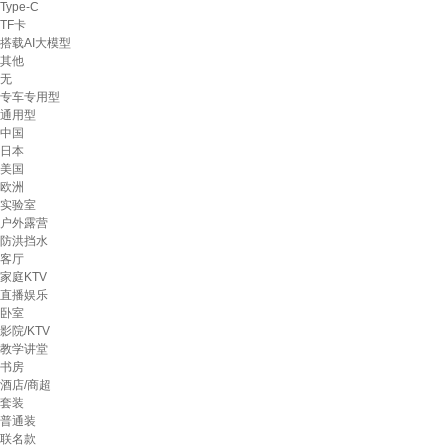
Type-C
TF卡
搭载AI大模型
其他
无
专车专用型
通用型
中国
日本
美国
欧洲
实验室
户外露营
防洪挡水
客厅
家庭KTV
直播娱乐
卧室
影院/KTV
教学讲堂
书房
酒店/商超
套装
普通装
联名款