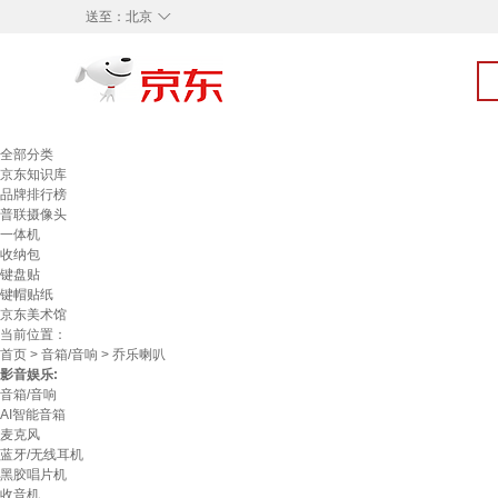
◇
送至：
北京
全部分类
京东知识库
品牌排行榜
普联摄像头
一体机
收纳包
键盘贴
键帽贴纸
京东美术馆
当前位置：
首页
>
音箱/音响
> 乔乐喇叭
影音娱乐:
音箱/音响
AI智能音箱
麦克风
蓝牙/无线耳机
黑胶唱片机
收音机