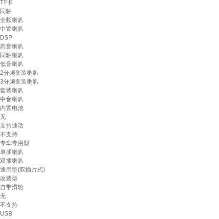
TF卡
同轴
全频喇叭
中置喇叭
DSP
高音喇叭
同轴喇叭
低音喇叭
2分频套装喇叭
3分频套装喇叭
套装喇叭
中音喇叭
内置电池
无
支持通话
不支持
专车专用型
单插喇叭
双插喇叭
通用型(双插片式)
改装型
自带滑轮
无
不支持
USB