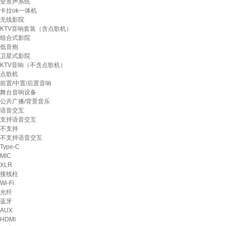
全景声系统
卡拉ok一体机
无线影院
KTV音响套装（含点歌机）
组合式影院
低音炮
卫星式影院
KTV音响（不含点歌机）
点歌机
前置/中置/后置音响
舞台音响设备
公共广播/背景音乐
语音交互
支持语音交互
不支持
不支持语音交互
Type-C
MIC
XLR
接线柱
Wi-Fi
光纤
蓝牙
AUX
HDMI