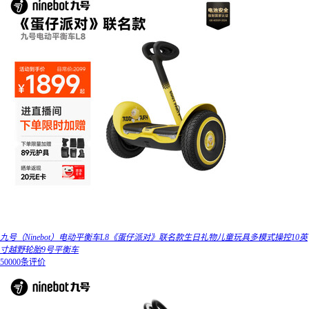
九号（Ninebot）电动平衡车L8《蛋仔派对》联名款生日礼物儿童玩具多模式操控10英
寸越野轮胎9号平衡车
50000条评价