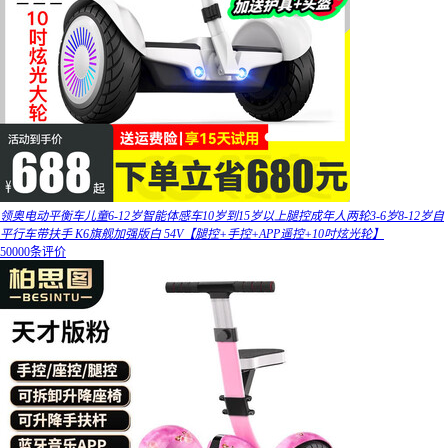
领奥电动平衡车儿童6-12岁智能体感车10岁到15岁以上腿控成年人两轮3-6岁8-12岁自
平行车带扶手 K6旗舰加强版白 54V【腿控+手控+APP遥控+10吋炫光轮】
50000条评价