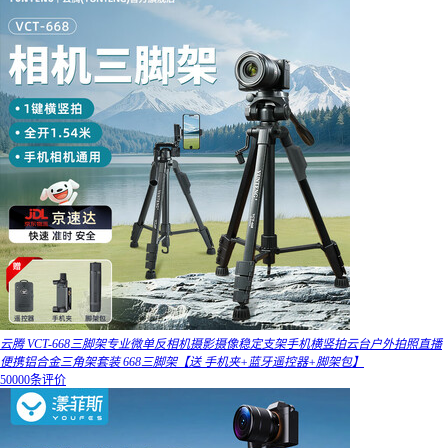
云腾 VCT-668三脚架专业微单反相机摄影摄像稳定支架手机横竖拍云台户外拍照直播
便携铝合金三角架套装 668三脚架【送 手机夹+蓝牙遥控器+脚架包】
50000条评价