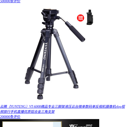
500000条评价
云腾（YUNTENG）VT-6008精品专业三脚架液压云台微单数码单反相机摄像机vlog视
频旅行手机直播优质铝合金三角支架
200000条评价