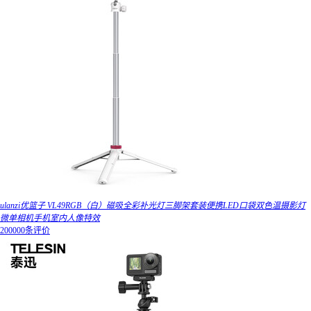
ulanzi优篮子 VL49RGB（白）磁吸全彩补光灯三脚架套装便携LED口袋双色温摄影灯
微单相机手机室内人像特效
200000条评价