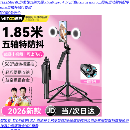
TELESIN(泰迅)柔性支架大疆action6 5pro 4 3八爪鱼acepro2 gopro三脚架运动相机配件
nano自拍杆骑行支架
500000条评价
智国者【TOP榜第1名】自拍杆手机支架落地360度旋转防抖自动三脚架跟拍直播拍照
神器拍摄演唱会2026新款