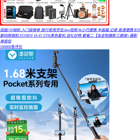
佳能r50相机 入门级微单 旅行家用学生vlog视频 4k小巧便携 半画幅 记录 高清便携 R50
数码照相机 EOSR50 18-45 STM黑色套机 送礼好物 套餐二【含定制摄影三脚架+摄影
单肩包
100000条评价