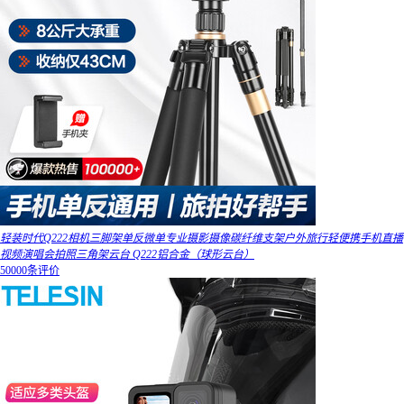
轻装时代Q222相机三脚架单反微单专业摄影摄像碳纤维支架户外旅行轻便携手机直播
视频演唱会拍照三角架云台 Q222铝合金（球形云台）
50000条评价