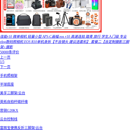
佳能r10 微单相机 轻量小型 APS-C画幅 eos r10 高速连拍 踏青 旅行 学生入门级 专业
vlog数码照相机 EOS R10单机身拆【不含镜头 建议选套机】 套餐二【含定制摄影三脚
架+摄影
50000条评价
上一页
1/5
下一页
手机照相架
半球底座
美孚三脚架/云台
英拓自拍杆碳纤维
思锐G20KX
云台控制线
富图宝便携反折三脚架/云台