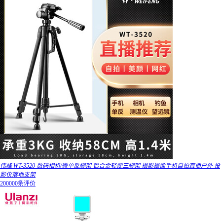
伟峰 WT-3520 数码相机/微单反脚架 铝合金轻便三脚架 摄影摄像手机自拍直播户外 投
影仪落地支架
200000条评价