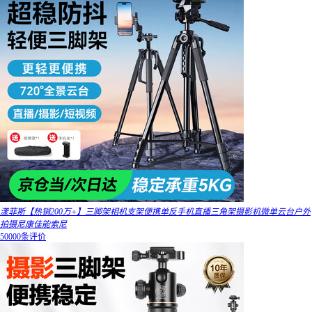
漾菲斯【热销200万+】三脚架相机支架便携单反手机直播三角架摄影机微单云台户外
拍摄尼康佳能索尼
50000条评价