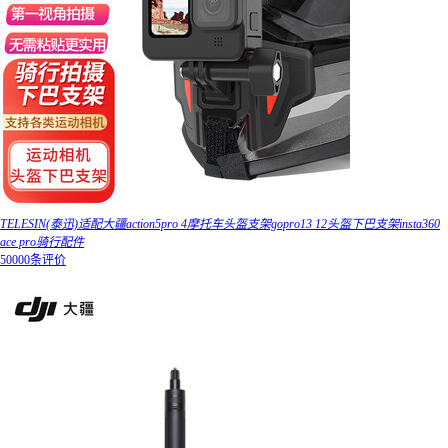
TELESIN(泰迅)适配大疆action5pro 4摩托车头盔支架gopro13 12头盔下巴支架insta360
ace pro骑行配件
50000条评价