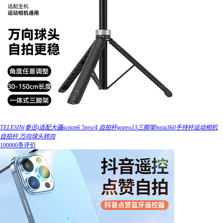
TELESIN(泰迅)适配大疆action6 5pro/4 自拍杆gopro13三脚架insta360手持杆运动相机
自拍杆 万向球头转向
100000条评价