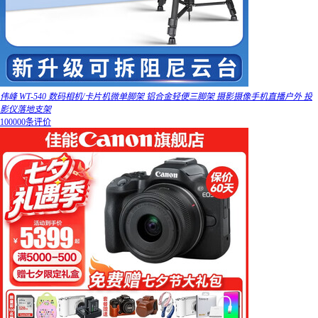
伟峰 WT-540 数码相机/卡片机微单脚架 铝合金轻便三脚架 摄影摄像手机直播户外 投
影仪落地支架
100000条评价