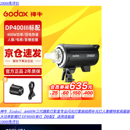
20000条评价
神牛（Godox） dp600W三代摄影灯影室专业闪光灯套装拍照补光灯人像模特家具服装
大功率影棚灯 DP400III单灯【标配】 适用佳能版
10000条评价