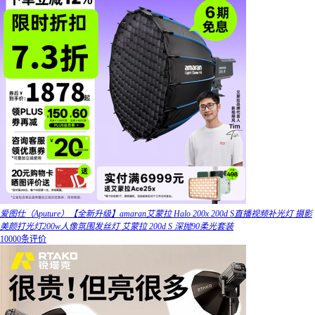
爱图仕（Aputure）【全新升级】amaran艾蒙拉 Halo 200x 200d S直播视频补光灯 摄影
美颜打光灯200w人像氛围发丝灯 艾蒙拉 200d S 深抛90柔光套装
10000条评价