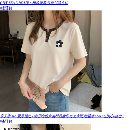
GB/T 12242-2021压力释放装置 性能试验方法
0条评价
米子旗2026夏季撞色V领短袖t恤女宽松显瘦印花上衣潮 暗蓝字12242左胸小-杏色 S
0条评价