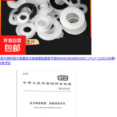
垫片塑料垫片垫圈加大绝缘塑胶圆型平垫MM4M5M6M8M10M12 2*4.5* 12242(200颗)
0条评价