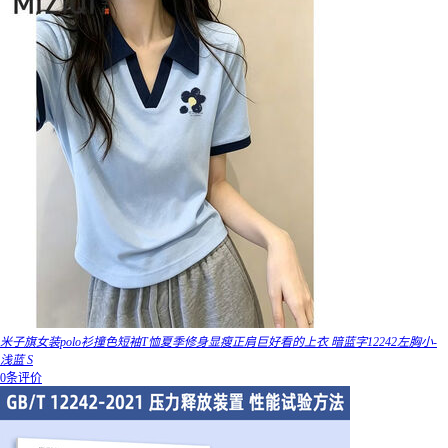
米子旗女装polo衫撞色短袖T恤夏季修身显瘦正肩巨好看的上衣 暗蓝字12242左胸小-
浅蓝 S
0条评价