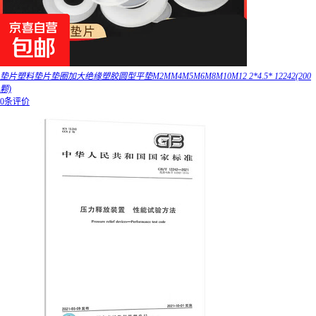
垫片塑料垫片垫圈加大绝缘塑胶圆型平垫M2MM4M5M6M8M10M12 2*4.5* 12242(200
颗)
0条评价