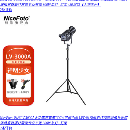
演播室直播灯常亮专业布光 300W单灯+灯架+90深口【人物主光】
2条评价
NiceFoto 耐思LV-3000A大功率高亮度 300W可调色温 LED影视摄影灯视频摄像补光灯
演播室直播灯常亮专业布光 300W单灯+灯架
2条评价