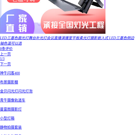
LED三基色面光灯舞台补光灯会议直播演播室平板柔光灯摄影嵌入式 LED三基色侧边
轴色温可以选
0条评价
上一页
1/3
下一页
神牛闪客400
布景摄影棚
金贝闪光灯闪光灯泡
青牛摄像轨道车
曼富图摄影灯
小型灯箱
静物拍摄套装