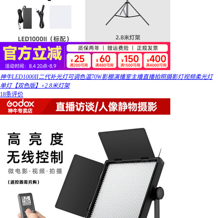
神牛LED1000II二代补光灯可调色温70W影棚演播室主播直播拍照摄影灯视频柔光灯
单灯【双色版】+2.8米灯架
18条评价