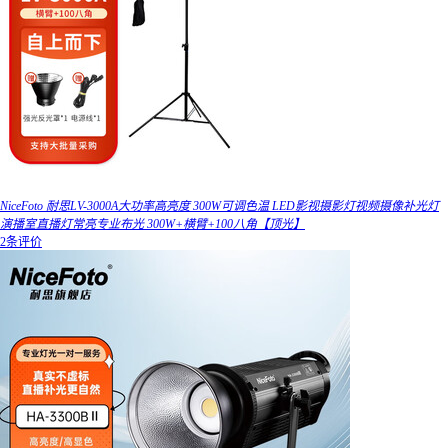
NiceFoto 耐思LV-3000A大功率高亮度 300W可调色温 LED影视摄影灯视频摄像补光灯
演播室直播灯常亮专业布光 300W+横臂+100八角【顶光】
2条评价