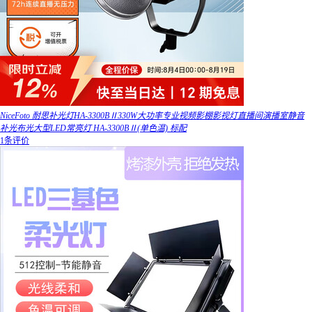
NiceFoto 耐思补光灯HA-3300BⅡ330W大功率专业视频影棚影视灯直播间演播室静音
补光布光大型LED常亮灯 HA-3300BⅡ(单色温) 标配
1条评价