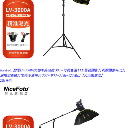
NiceFoto 耐思LV-3000A大功率高亮度 300W可调色温 LED影视摄影灯视频摄像补光灯
演播室直播灯常亮专业布光 300W单灯+灯架+120深口【大范围主光】
2条评价