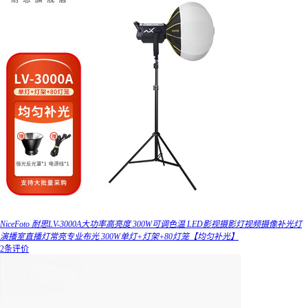
NiceFoto 耐思LV-3000A大功率高亮度 300W可调色温 LED影视摄影灯视频摄像补光灯
演播室直播灯常亮专业布光 300W单灯+灯架+80灯笼【均匀补光】
2条评价