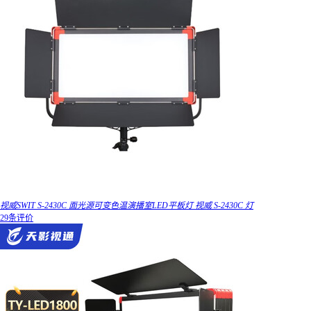
视威SWIT S-2430C 面光源可变色温演播室LED平板灯 视威 S-2430C 灯
29条评价