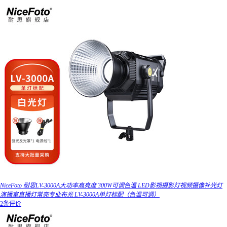
NiceFoto 耐思LV-3000A大功率高亮度 300W可调色温 LED影视摄影灯视频摄像补光灯
演播室直播灯常亮专业布光 LV-3000A单灯标配（色温可调）
2条评价