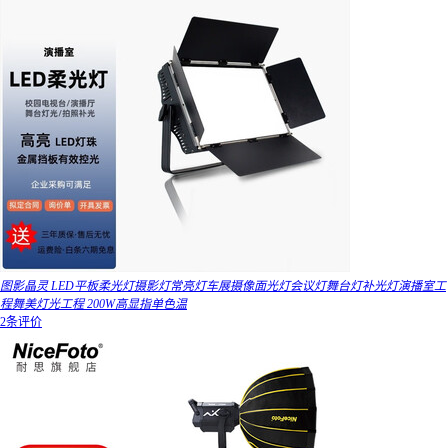
图影晶灵 LED平板柔光灯摄影灯常亮灯车展摄像面光灯会议灯舞台灯补光灯演播室工
程舞美灯光工程 200W高显指单色温
2条评价