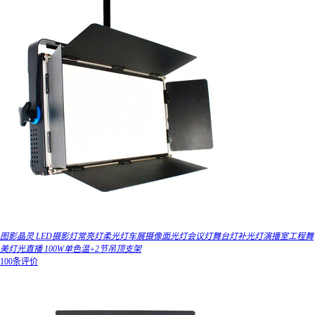
图影晶灵 LED摄影灯常亮灯柔光灯车展摄像面光灯会议灯舞台灯补光灯演播室工程舞
美灯光直播 100W单色温+2节吊顶支架
100条评价