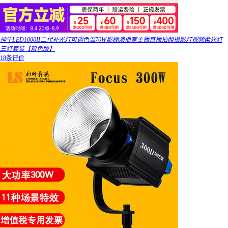
神牛LED1000II二代补光灯可调色温70W影棚演播室主播直播拍照摄影灯视频柔光灯
三灯套装【双色版】
18条评价