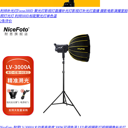
利帅补光灯Focus300D 聚光灯影视灯直播补光灯影视灯补光灯直播 摄影电影演播室拍
照打光灯 利帅300D标配聚光灯单色温
2条评价
NiceFoto 耐思LV-3000A大功率高亮度 300W可调色温 LED影视摄影灯视频摄像补光灯