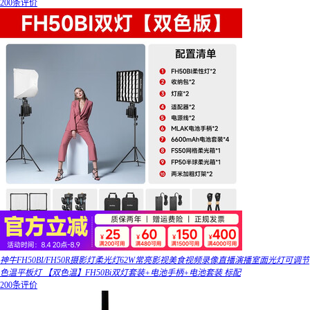
200条评价
神牛FH50BI/FH50R摄影灯柔光灯62W常亮影视美食视频录像直播演播室面光灯可调节
色温平板灯 【双色温】FH50Bi双灯套装+电池手柄+电池套装 标配
200条评价