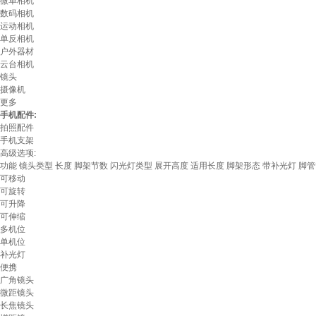
微单相机
数码相机
运动相机
单反相机
户外器材
云台相机
镜头
摄像机
更多
手机配件:
拍照配件
手机支架
高级选项:
功能
镜头类型
长度
脚架节数
闪光灯类型
展开高度
适用长度
脚架形态
带补光灯
脚管
可移动
可旋转
可升降
可伸缩
多机位
单机位
补光灯
便携
广角镜头
微距镜头
长焦镜头