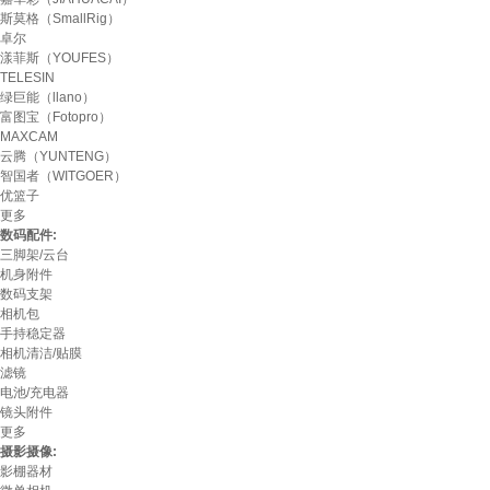
斯莫格（SmallRig）
卓尔
漾菲斯（YOUFES）
TELESIN
绿巨能（llano）
富图宝（Fotopro）
MAXCAM
云腾（YUNTENG）
智国者（WITGOER）
优篮子
更多
数码配件:
三脚架/云台
机身附件
数码支架
相机包
手持稳定器
相机清洁/贴膜
滤镜
电池/充电器
镜头附件
更多
摄影摄像:
影棚器材