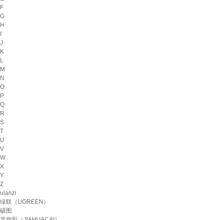
F
G
H
I
J
K
L
M
N
O
P
Q
R
S
T
U
V
W
X
Y
Z
ulanzi
绿联（UGREEN）
硕图
嘉华彩（JIAHUACAI）