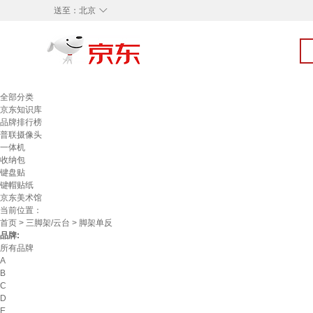
◇
送至：
北京
全部分类
京东知识库
品牌排行榜
普联摄像头
一体机
收纳包
键盘贴
键帽贴纸
京东美术馆
当前位置：
首页
>
三脚架/云台
> 脚架单反
品牌:
所有品牌
A
B
C
D
E