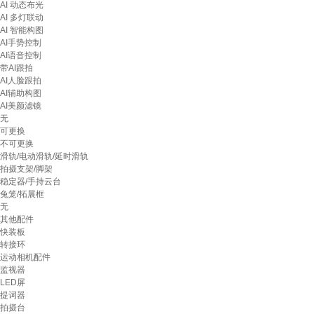
AI 动态布光
AI 多灯联动
AI 智能构图
AI手势控制
AI语音控制
带AI跟拍
AI人脸跟拍
AI辅助构图
AI美颜滤镜
无
可更换
不可更换
滑轨/电动滑轨/延时滑轨
拍摄支架/脚架
稳定器/手持云台
兔笼/拓展框
无
其他配件
快装板
转接环
运动相机配件
监视器
LED屏
提词器
拍摄台