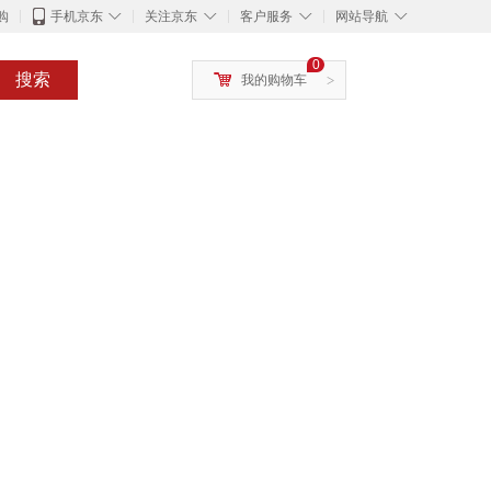
◇
◇
◇
◇
购
手机京东
关注京东
客户服务
网站导航
0
搜索
我的购物车
>