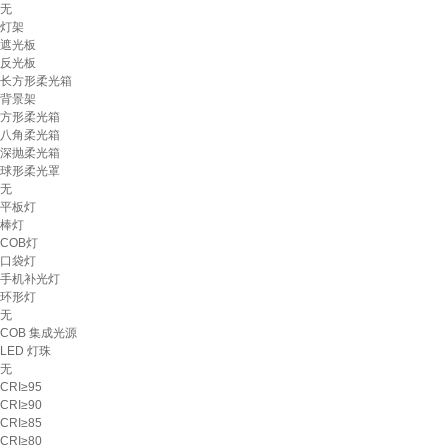
无
灯架
遮光板
反光板
长方形柔光箱
背景架
方形柔光箱
八角柔光箱
深抛柔光箱
球形柔光罩
无
平板灯
棒灯
COB灯
口袋灯
手机补光灯
环形灯
无
COB 集成光源
LED 灯珠
无
CRI≥95
CRI≥90
CRI≥85
CRI≥80