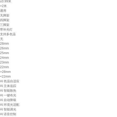
≤0.99米
>2米
通用
无脚架
四脚架
三脚架
带补光灯
支持多色温
无
28mm
26mm
25mm
24mm
23mm
22mm
>28mm
<22mm
AI 色温自适应
AI 主体追踪
AI 智能散热
AI 一键布光
AI 自动降噪
AI 环境光适配
AI 智能调光
AI 语音控制