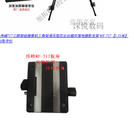
伟峰717三脚架级摄像机三角架液压阻尼云台婚庆落地摄影支架 WF-717【1.33米】
0条评价