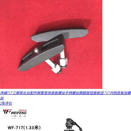
伟峰717三脚架云台配件脚套垫快装板螺丝手柄螺丝脚腿旋钮面板扭 717内侧底板加螺
丝
2条评价