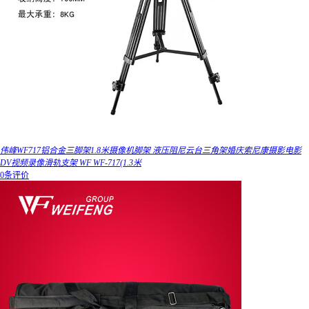
伟峰WF717铝合金三脚架1.8米摄像机脚架 液压阻尼云台三角架婚庆索尼康摄影电影
DV视频录像滑轨支架 WF WF-717(1.3米
0条评价