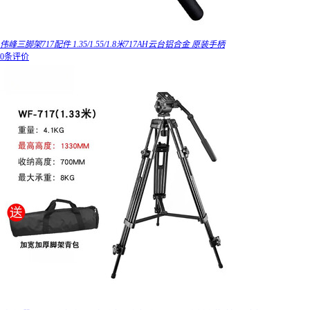
伟峰三脚架717配件 1.35/1.55/1.8米717AH云台铝合金 原装手柄
0条评价