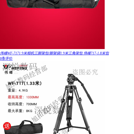
伟峰WF-7171.9米相机三脚架包/脚架袋1.9米三角架包 伟峰717-1.8米包
0条评价