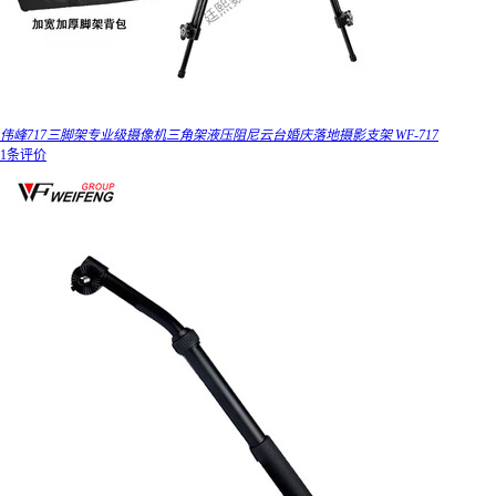
伟峰717三脚架专业级摄像机三角架液压阻尼云台婚庆落地摄影支架 WF-717
1条评价