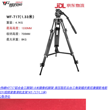
伟峰WF717铝合金三脚架1.8米摄像机脚架 液压阻尼云台三角架婚庆索尼康摄影电影
DV视频录像滑轨支架 WF-717(1.3米)
2条评价