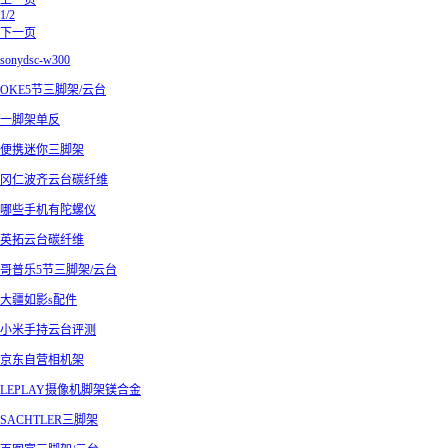
上一页
1/2
下一页
sonydsc-w300
OKE5节三脚架/云台
一脚架单反
便携迷你三脚架
冈仁波齐云台碳纤维
哪些手机有陀螺仪
英拓云台碳纤维
哥普乐5节三脚架/云台
大疆如影s配件
小米手持云台评测
京东自营相机架
LEPLAY摄像机脚架镁合金
SACHTLER三脚架