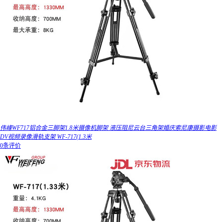
伟峰WF717铝合金三脚架1.8米摄像机脚架 液压阻尼云台三角架婚庆索尼康摄影电影
DV视频录像滑轨支架 WF-717(1.3米
0条评价