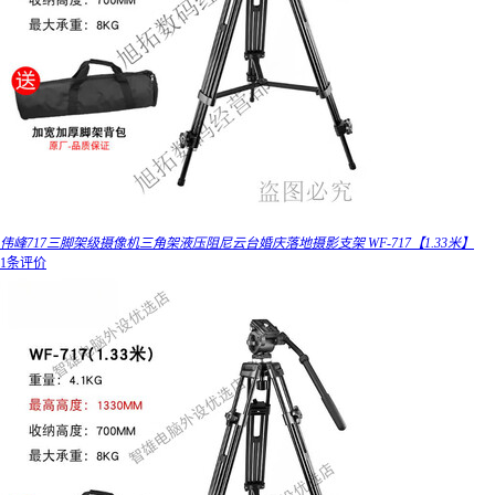
伟峰717三脚架级摄像机三角架液压阻尼云台婚庆落地摄影支架 WF-717【1.33米】
1条评价