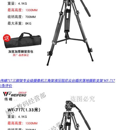
伟峰717三脚架专业级摄像机三角架液压阻尼云台婚庆落地摄影支架 WF-717
1条评价