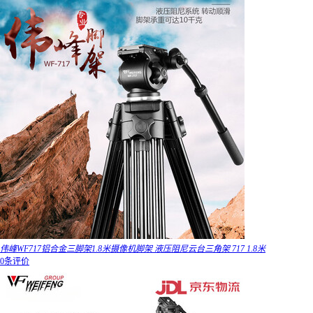
伟峰WF717铝合金三脚架1.8米摄像机脚架 液压阻尼云台三角架 717 1.8米
0条评价