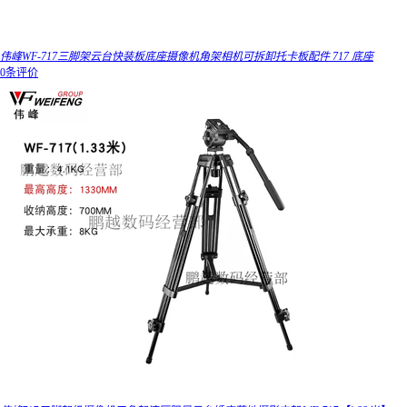
伟峰WF-717三脚架云台快装板底座摄像机角架相机可拆卸托卡板配件 717 底座
0条评价