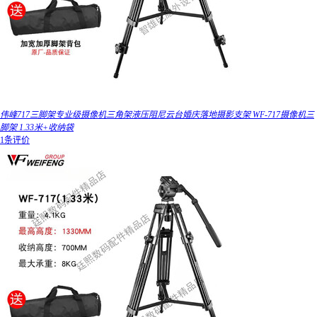
伟峰717三脚架专业级摄像机三角架液压阻尼云台婚庆落地摄影支架 WF-717摄像机三
脚架 1.33米+收纳袋
1条评价