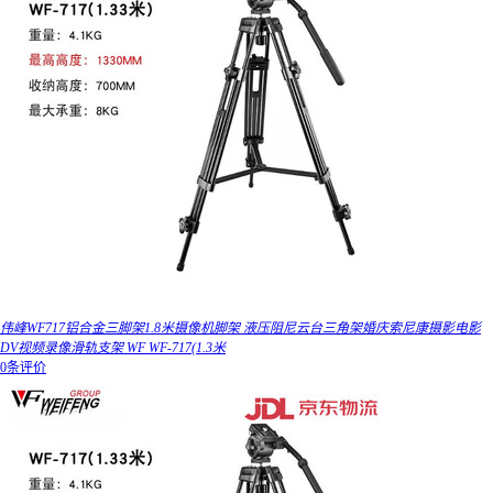
伟峰WF717铝合金三脚架1.8米摄像机脚架 液压阻尼云台三角架婚庆索尼康摄影电影
DV视频录像滑轨支架 WF WF-717(1.3米
0条评价