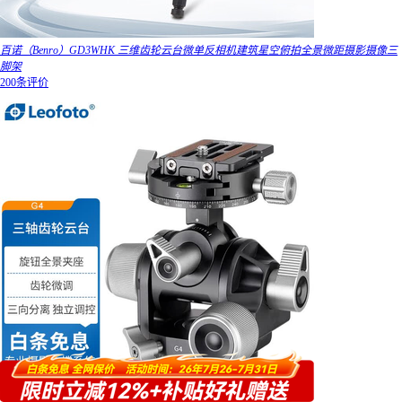
百诺（Benro）GD3WHK 三维齿轮云台微单反相机建筑星空俯拍全景微距摄影摄像三
脚架
200条评价