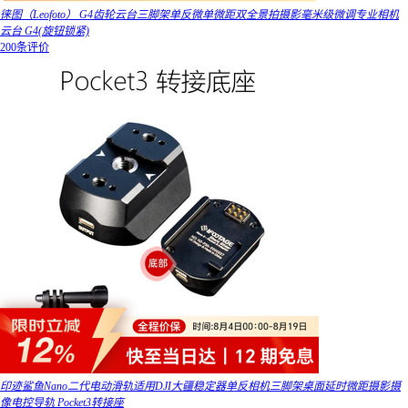
徕图（Leofoto） G4齿轮云台三脚架单反微单微距双全景拍摄影毫米级微调专业相机
云台 G4(旋钮锁紧)
200条评价
印迹鲨鱼Nano二代电动滑轨适用DJI大疆稳定器单反相机三脚架桌面延时微距摄影摄
像电控导轨 Pocket3转接座