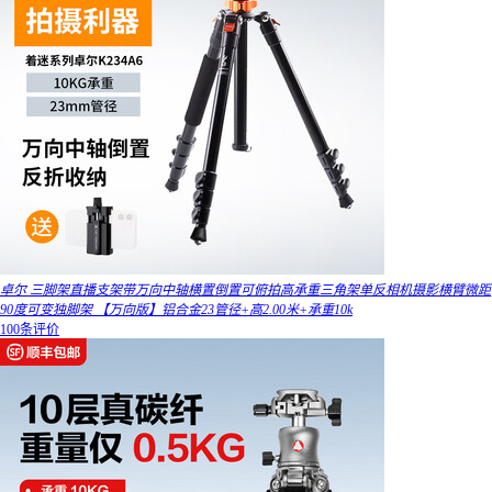
卓尔 三脚架直播支架带万向中轴横置倒置可俯拍高承重三角架单反相机摄影横臂微距
90度可变独脚架 【万向版】铝合金23管径+高2.00米+承重10k
100条评价