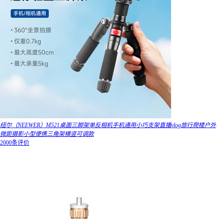
纽尔（NEEWER）M521桌面三脚架单反相机手机通用小巧支架直播vlog旅行爬楼户外
微距摄影小型便携三角架横竖可调款
2000条评价