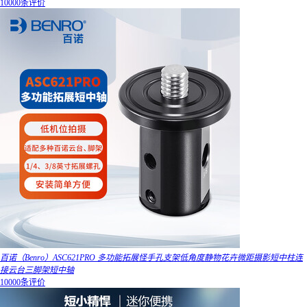
10000条评价
百诺（Benro）ASC621PRO 多功能拓展怪手孔支架低角度静物花卉微距摄影短中柱连
接云台三脚架短中轴
10000条评价