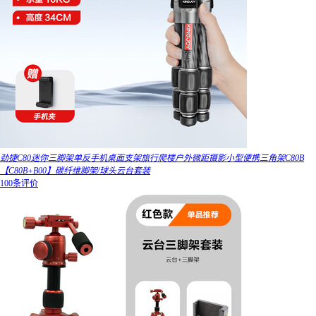
劲捷C80迷你三脚架单反手机桌面支架旅行爬楼户外微距摄影小型便携三角架C80B
【C80B+B00】碳纤维脚架/球头云台套装
100条评价