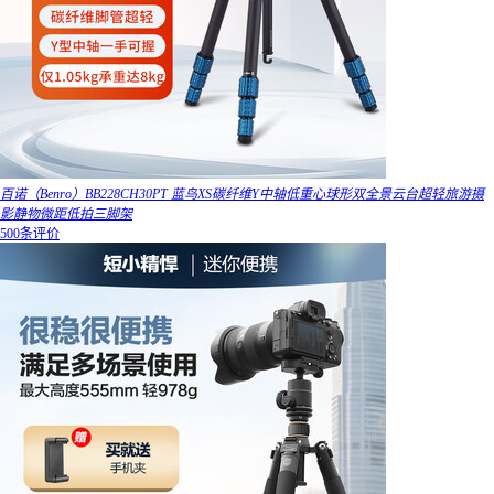
百诺（Benro）BB228CH30PT 蓝鸟XS碳纤维Y中轴低重心球形双全景云台超轻旅游摄
影静物微距低拍三脚架
500条评价