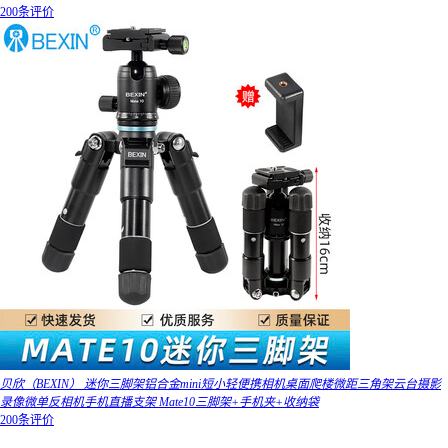
200条评价
贝欣（BEXIN） 迷你三脚架铝合金mini短小轻便携相机桌面爬楼微距三角架云台摄影
录像微单反相机手机直播支架 Mate10三脚架+手机夹+收纳袋
200条评价