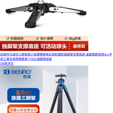
轻装时代迷你三脚架短小轻便携微单反相机摄影独脚架支撑底座 桌面微距视频vlog手
机三角支架爬楼套装 Q166E独脚架底座
500条评价