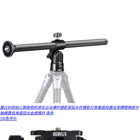
曼比利俯拍三脚架相机单反云台横杆摄影架延长杆摄影灯架垂直拍摄支架横臂微距中
轴横置低角度铝合金便携杆 黑色
200条评价