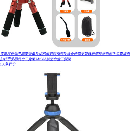
宝来发迷你三脚架微单反相机摄影短视频反折叠伸缩支架微距爬楼梯摄影手机直播自
拍杆带手柄云台三角架 Ma08A航空合金三脚架
100条评价