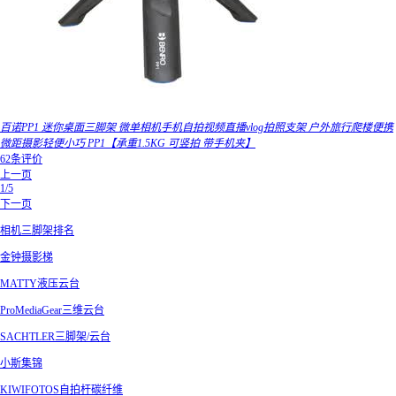
百诺PP1 迷你桌面三脚架 微单相机手机自拍视频直播vlog拍照支架 户外旅行爬楼便携
微距摄影轻便小巧 PP1【承重1.5KG 可竖拍 带手机夹】
62条评价
上一页
1/5
下一页
相机三脚架排名
金钟摄影梯
MATTY液压云台
ProMediaGear三维云台
SACHTLER三脚架/云台
小斯集锦
KIWIFOTOS自拍杆碳纤维