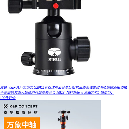
思锐（SIRUI）G10KX G20KX专业球形云台单反相机三脚架独脚架滑轨道微距横竖拍
全景摄影万向大球体阻尼球型云台 G-20KX【球径36mm 承重20KG 通用型】
100条评价