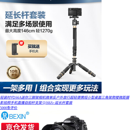
轻装时代166A迷你三脚架相机微单反户外旅行超轻便携短小型桌面三角架爬楼微距摄
影拍照手机直播自拍杆支架 Q166A+延长杆套装
5000条评价