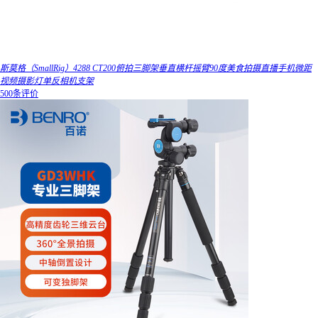
斯莫格（SmallRig）4288 CT200俯拍三脚架垂直横杆摇臂90度美食拍摄直播手机微距
视频摄影灯单反相机支架
500条评价