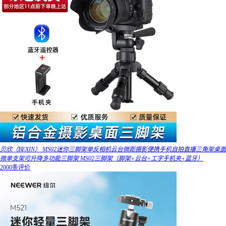
贝欣（BEXIN） MS02迷你三脚架单反相机云台微距摄影便携手机自拍直播三角架桌面
微单支架可升降多功能三脚架 MS02三脚架（脚架+云台+工字手机夹+蓝牙）
2000条评价