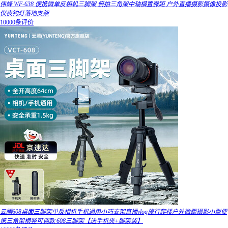
伟峰 WF-638 便携微单反相机三脚架 俯拍三角架中轴横置微距 户外直播摄影摄像投影
仪夜钓灯落地支架
10000条评价
云腾608桌面三脚架单反相机手机通用小巧支架直播vlog旅行爬楼户外微距摄影小型便
携三角架横竖可调款 608三脚架【送手机夹+脚架袋】