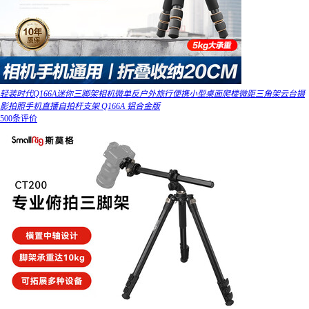
轻装时代Q166A迷你三脚架相机微单反户外旅行便携小型桌面爬楼微距三角架云台摄
影拍照手机直播自拍杆支架 Q166A 铝合金版
500条评价