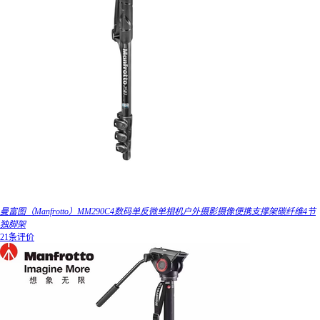
曼富图（Manfrotto）MM290C4数码单反微单相机户外摄影摄像便携支撑架碳纤维4节
独脚架
21条评价