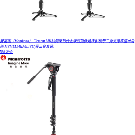
曼富图（Manfrotto） Element MII独脚架铝合金液压摄像婚庆影楼带三角支撑底座单角
架 MVMELMIIA4LIVE(带云台套装)
5条评价