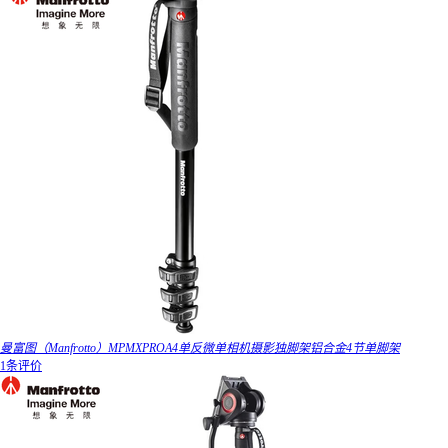
曼富图（Manfrotto）MPMXPROA4单反微单相机摄影独脚架铝合金4节单脚架
1条评价