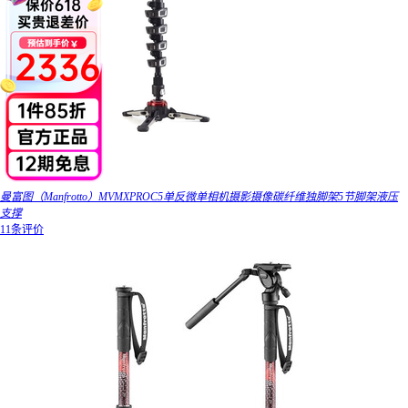
曼富图（Manfrotto）MVMXPROC5单反微单相机摄影摄像碳纤维独脚架5节脚架液压
支撑
11条评价