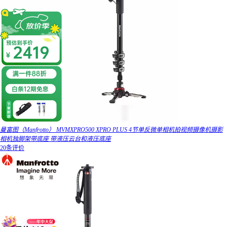
曼富图（Manfrotto） MVMXPRO500 XPRO PLUS 4节单反微单相机拍视频摄像机摄影
相机独脚架带底座 带液压云台和液压底座
20条评价