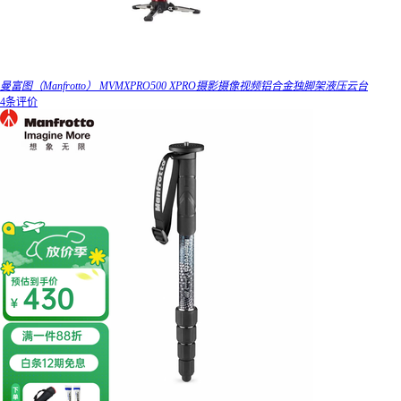
曼富图（Manfrotto） MVMXPRO500 XPRO摄影摄像视频铝合金独脚架液压云台
4条评价