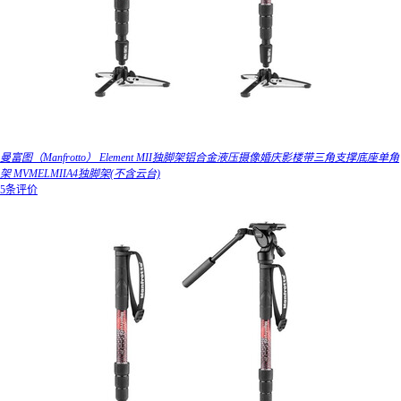
曼富图（Manfrotto） Element MII独脚架铝合金液压摄像婚庆影楼带三角支撑底座单角
架 MVMELMIIA4独脚架(不含云台)
5条评价