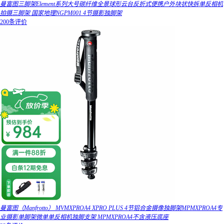
曼富图三脚架Element系列大号碳纤维全景球形云台反折式便携户外块状快拆单反相机
拍摄三脚架 国家地理NGPM001 4节摄影独脚架
200条评价
曼富图（Manfrotto） MVMXPROA4 XPRO PLUS 4节铝合金摄像独脚架MPMXPROA4专
业摄影单脚架微单单反相机独脚支架 MPMXPROA4不含液压底座