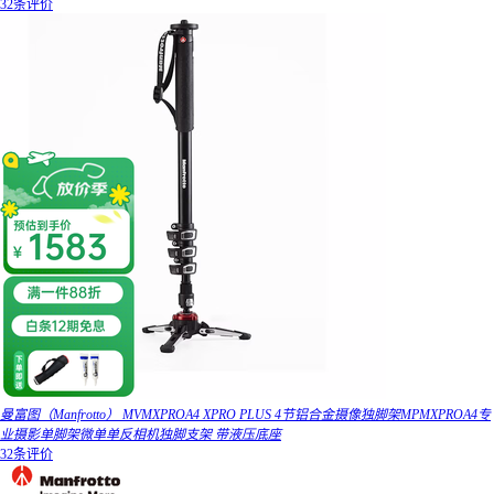
32条评价
曼富图（Manfrotto） MVMXPROA4 XPRO PLUS 4节铝合金摄像独脚架MPMXPROA4专
业摄影单脚架微单单反相机独脚支架 带液压底座
32条评价