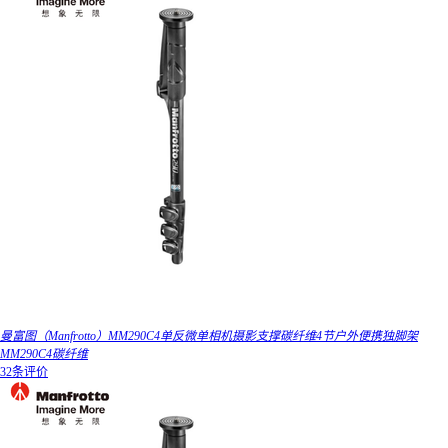
曼富图（Manfrotto）MM290C4单反微单相机摄影支撑碳纤维4节户外便携独脚架
MM290C4碳纤维
32条评价