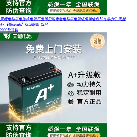
天能电动车电池换电瓶石墨烯铅酸电池电动车电瓶适用雅迪台铃九号小牛 天能
A+【48v20ah】以旧换新-四只
2000条评价