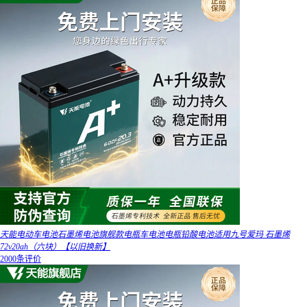
天能电动车电池石墨烯电池旗舰款电瓶车电池电瓶铅酸电池适用九号爱玛 石墨烯
72v20ah（六块）【以旧换新】
2000条评价