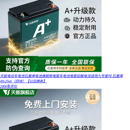
天能电动车电池石墨烯电池旗舰款电瓶车电池电瓶铅酸电池适用九号爱玛 石墨烯
48v20ah（四块）【以旧换新】
2000条评价