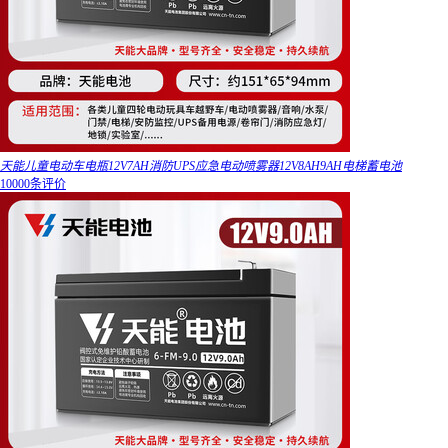
天能儿童电动车电瓶12V7AH消防UPS应急电动喷雾器12V8AH9AH电梯蓄电池
10000条评价