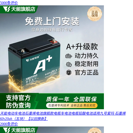
5000条评价
天能电动车电池石墨烯电池旗舰款电瓶车电池电瓶铅酸电池适用九号爱玛 石墨烯
60v20ah（五块）【以旧换新】
2000条评价