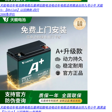
天能电动车电池换电瓶石墨烯铅酸电池电动车电瓶适用雅迪台铃九号小牛 天能
A+【48v12ah】以旧换新-四只
2000条评价
天能电动车电池换电瓶石墨烯铅酸电池电动车电瓶适用雅迪台铃九号小牛 真黑金