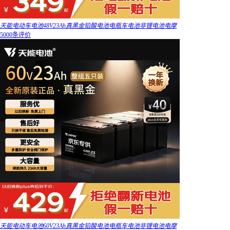
天能电动车电池48V23Ah真黑金铅酸电池电瓶车电池非锂电池电摩
5000条评价
天能电动车电池60V23Ah真黑金铅酸电池电瓶车电池非锂电池电摩