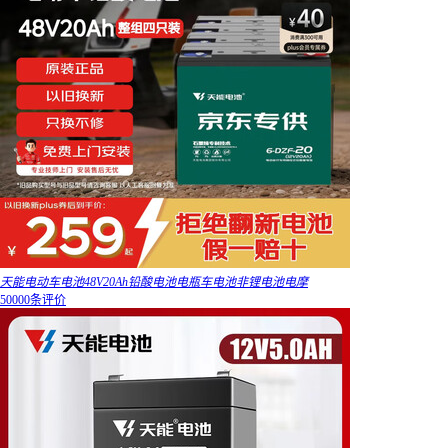
天能电动车电池48V20Ah铅酸电池电瓶车电池非锂电池电摩
50000条评价