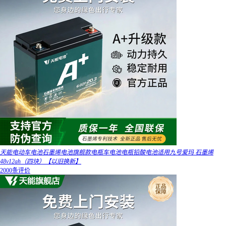
天能电动车电池石墨烯电池旗舰款电瓶车电池电瓶铅酸电池适用九号爱玛 石墨烯
48v12ah（四块）【以旧换新】
2000条评价