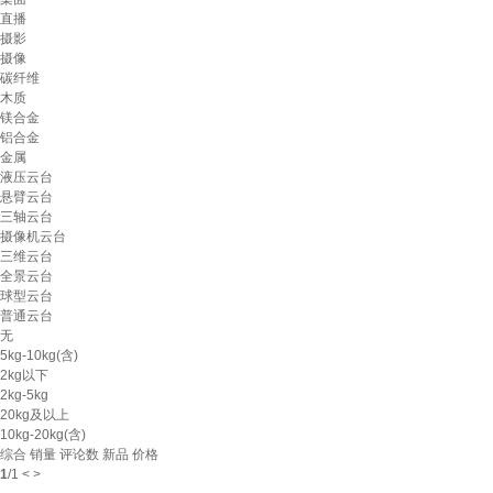
直播
摄影
摄像
碳纤维
木质
镁合金
铝合金
金属
液压云台
悬臂云台
三轴云台
摄像机云台
三维云台
全景云台
球型云台
普通云台
无
5kg-10kg(含)
2kg以下
2kg-5kg
20kg及以上
10kg-20kg(含)
综合
销量
评论数
新品
价格
1
/
1
<
>