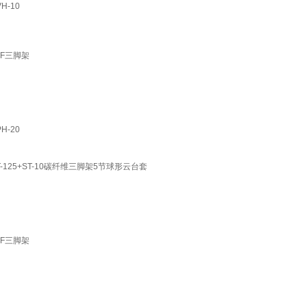
H-10
4F三脚架
H-20
ST-125+ST-10碳纤维三脚架5节球形云台套
4F三脚架