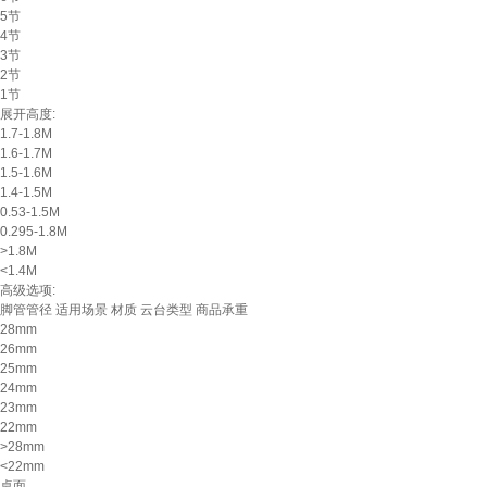
5节
4节
3节
2节
1节
展开高度:
1.7-1.8M
1.6-1.7M
1.5-1.6M
1.4-1.5M
0.53-1.5M
0.295-1.8M
>1.8M
<1.4M
高级选项:
脚管管径
适用场景
材质
云台类型
商品承重
28mm
26mm
25mm
24mm
23mm
22mm
>28mm
<22mm
桌面