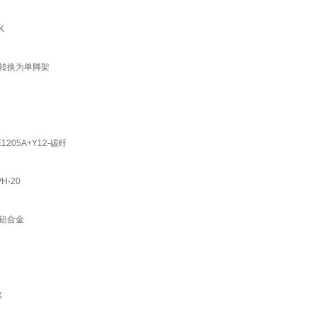
K
 可转换为单脚架
205A+Y12-碳纤
H-20
K铝合金
X