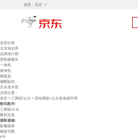
◇
送至：
北京
全部分类
京东知识库
品牌排行榜
普联摄像头
一体机
收纳包
键盘贴
键帽贴纸
京东美术馆
当前位置：
首页
>
三脚架/云台
> 思锐脚架+云台套装碳纤维
数码配件:
三脚架/云台
数码支架
摄影摄像:
影棚器材
脚架节数:
6节