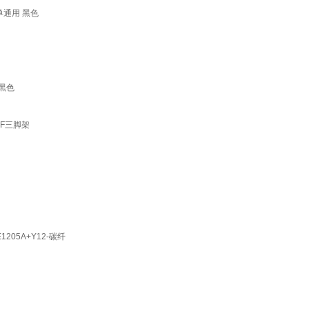
单通用 黑色
 黑色
4F三脚架
205A+Y12-碳纤