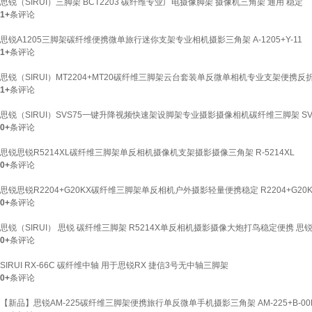
思锐（SIRUI）三脚架 BCT2203 碳纤维专业广电摄像脚架 摄像机三角架 通用 稳定
1+
条评论
思锐A1205三脚架碳纤维便携微单旅行迷你支架专业相机摄影三角架 A-1205+Y-11
1+
条评论
思锐（SIRUI）MT2204+MT20碳纤维三脚架云台套装单反微单相机专业支架便携反折
1+
条评论
思锐（SIRUI）SVS75一键升降视频快速架设脚架专业摄影摄像相机碳纤维三脚架 SV
0+
条评论
思锐思锐R5214XL碳纤维三脚架单反相机摄像机支架摄影摄像三角架 R-5214XL
0+
条评论
思锐思锐R2204+G20KX碳纤维三脚架单反相机户外摄影轻量便携稳定 R2204+G20K
0+
条评论
思锐（SIRUI） 思锐 碳纤维三脚架 R5214X单反相机摄影摄像大炮打鸟稳定便携 思锐R
0+
条评论
SIRUI RX-66C 碳纤维中轴 用于思锐RX 捷信3号无中轴三脚架
0+
条评论
【新品】思锐AM-225碳纤维三脚架便携旅行单反微单手机摄影三角架 AM-225+B-00K 