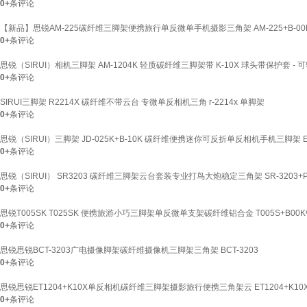
0+
条评论
【新品】思锐AM-225碳纤维三脚架便携旅行单反微单手机摄影三角架 AM-225+B-00
0+
条评论
思锐（SIRUI）相机三脚架 AM-1204K 轻质碳纤维三脚架带 K-10X 球头带保护套 -
0+
条评论
SIRUI三脚架 R2214X 碳纤维不带云台 专微单反相机三角 r-2214x 单脚架
0+
条评论
思锐（SIRUI）三脚架 JD-025K+B-10K 碳纤维便携迷你可反折单反相机手机三脚架 E1
0+
条评论
思锐（SIRUI） SR3203 碳纤维三脚架云台套装专业打鸟大炮稳定三角架 SR-3203+P
0+
条评论
思锐T005SK T025SK 便携旅游小巧三脚架单反微单支架碳纤维铝合金 T005S+B00
0+
条评论
思锐思锐BCT-3203广电摄像脚架碳纤维摄像机三脚架三角架 BCT-3203
0+
条评论
思锐思锐ET1204+K10X单反相机碳纤维三脚架摄影旅行便携三角架云 ET1204+K10
0+
条评论