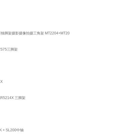
独脚架摄影摄像拍摄三角架 MT2204+MT20
S75三脚架
X
5214X 三脚架
+ SL200中轴