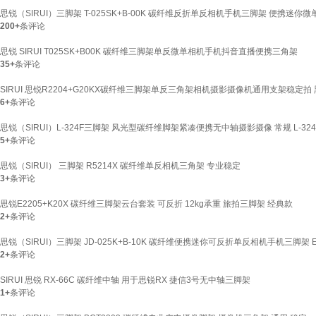
思锐（SIRUI）三脚架 T-025SK+B-00K 碳纤维反折单反相机手机三脚架 便携迷你微
200+
条评论
思锐 SIRUI T025SK+B00K 碳纤维三脚架单反微单相机手机抖音直播便携三角架
35+
条评论
SIRUI 思锐R2204+G20KX碳纤维三脚架单反三角架相机摄影摄像机通用支架稳定拍
6+
条评论
思锐（SIRUI）L-324F三脚架 风光型碳纤维脚架紧凑便携无中轴摄影摄像 常规 L-32
5+
条评论
思锐（SIRUI） 三脚架 R5214X 碳纤维单反相机三角架 专业稳定
3+
条评论
思锐E2205+K20X 碳纤维三脚架云台套装 可反折 12kg承重 旅拍三脚架 经典款
2+
条评论
思锐（SIRUI）三脚架 JD-025K+B-10K 碳纤维便携迷你可反折单反相机手机三脚架 E1
2+
条评论
SIRUI 思锐 RX-66C 碳纤维中轴 用于思锐RX 捷信3号无中轴三脚架
1+
条评论